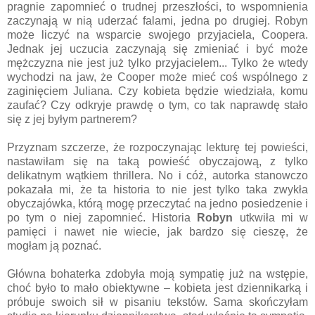
pragnie zapomnieć o trudnej przeszłości, to wspomnienia
zaczynają w nią uderzać falami, jedna po drugiej. Robyn
może liczyć na wsparcie swojego przyjaciela, Coopera.
Jednak jej uczucia zaczynają się zmieniać i być może
mężczyzna nie jest już tylko przyjacielem... Tylko że wtedy
wychodzi na jaw, że Cooper może mieć coś wspólnego z
zaginięciem Juliana. Czy kobieta będzie wiedziała, komu
zaufać? Czy odkryje prawdę o tym, co tak naprawdę stało
się z jej byłym partnerem?
Przyznam szczerze, że rozpoczynając lekturę tej powieści,
nastawiłam się na taką powieść obyczajową, z tylko
delikatnym wątkiem thrillera. No i cóż, autorka stanowczo
pokazała mi, że ta historia to nie jest tylko taka zwykła
obyczajówka, którą mogę przeczytać na jedno posiedzenie i
po tym o niej zapomnieć. Historia
Robyn
utkwiła mi w
pamięci i nawet nie wiecie, jak bardzo się cieszę, że
mogłam ją poznać.
Główna bohaterka zdobyła moją sympatię już na wstępie,
choć było to mało obiektywne – kobieta jest dziennikarką i
próbuje swoich sił w pisaniu tekstów. Sama skończyłam