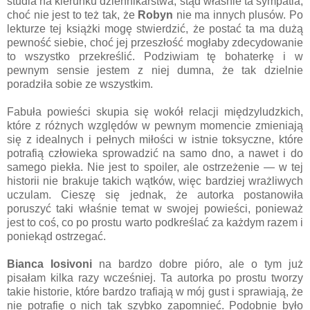
studia na kierunku dziennikarstwa, stąd właśnie ta sympatia,
choć nie jest to też tak, że
Robyn
nie ma innych plusów. Po
lekturze tej książki mogę stwierdzić, że postać ta ma dużą
pewność siebie, choć jej przeszłość mogłaby zdecydowanie
to wszystko przekreślić. Podziwiam tę bohaterkę i w
pewnym sensie jestem z niej dumna, że tak dzielnie
poradziła sobie ze wszystkim.
Fabuła powieści skupia się wokół relacji międzyludzkich,
które z różnych względów w pewnym momencie zmieniają
się z idealnych i pełnych miłości w istnie toksyczne, które
potrafią człowieka sprowadzić na samo dno, a nawet i do
samego piekła. Nie jest to spoiler, ale ostrzeżenie — w tej
historii nie brakuje takich wątków, więc bardziej wrażliwych
uczulam. Cieszę się jednak, że autorka postanowiła
poruszyć taki właśnie temat w swojej powieści, ponieważ
jest to coś, co po prostu warto podkreślać za każdym razem i
poniekąd ostrzegać.
Bianca Iosivoni
na bardzo dobre pióro, ale o tym już
pisałam kilka razy wcześniej. Ta autorka po prostu tworzy
takie historie, które bardzo trafiają w mój gust i sprawiają, że
nie potrafię o nich tak szybko zapomnieć. Podobnie było