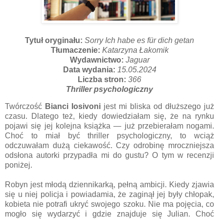
Tytuł oryginału:
Sorry Ich habe es für dich getan
Tłumaczenie:
Katarzyna Łakomik
Wydawnictwo:
Jaguar
Data wydania:
15.05.2024
Liczba stron:
366
Thriller psychologiczny
Twórczość
Bianci Iosivoni
jest mi bliska od dłuższego już
czasu. Dlatego też, kiedy dowiedziałam się, że na rynku
pojawi się jej kolejna książka — już przebierałam nogami.
Choć to miał być thriller psychologiczny, to wciąż
odczuwałam dużą ciekawość. Czy odrobinę mroczniejsza
odsłona autorki przypadła mi do gustu? O tym w recenzji
poniżej.
Robyn jest młodą dziennikarką, pełną ambicji. Kiedy zjawia
się u niej policja i powiadamia, że zaginął jej były chłopak,
kobieta nie potrafi ukryć swojego szoku. Nie ma pojęcia, co
mogło się wydarzyć i gdzie znajduje się Julian. Choć