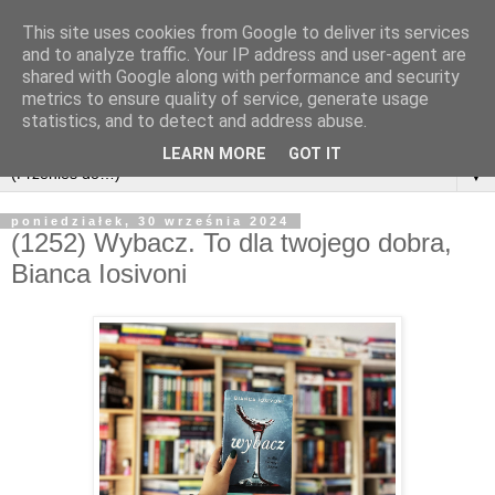
This site uses cookies from Google to deliver its services
and to analyze traffic. Your IP address and user-agent are
shared with Google along with performance and security
metrics to ensure quality of service, generate usage
statistics, and to detect and address abuse.
LEARN MORE
GOT IT
▼
poniedziałek, 30 września 2024
(1252) Wybacz. To dla twojego dobra,
Bianca Iosivoni