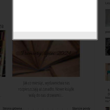
13.03.2024Liczba stron: 120Komi...
Lic
ea
Premiery lipca 2024
pod
Jak co miesiąc, wydawnictwa nas
rozpieszczają aż zanadto. Nowe książki
5
.
walą do nas drzwiami i...
D
ksi
na 
Strona główna
Starsze posty