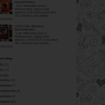
Aleksandrowicz
Cykl: Willowdale (tom 2)
Wydawnictwo: Jaguar Data
wydania: 6.05.2026 Liczba stron:
352 Literatura obyczajowa,
odzieżowa
(1351) Cień, Michalina
Aleksandrowicz
. Cykl: Willowdale (tom 1)
Wydawnictwo: Jaguar Data
wydania: 24.09.2025 Liczba stron:
352 Literatura obyczajowa,
odzieżowa
wum bloga
26
(31)
25
(77)
24
(86)
grudnia
(10)
listopada
(7)
października
(6)
września
(4)
sierpnia
(10)