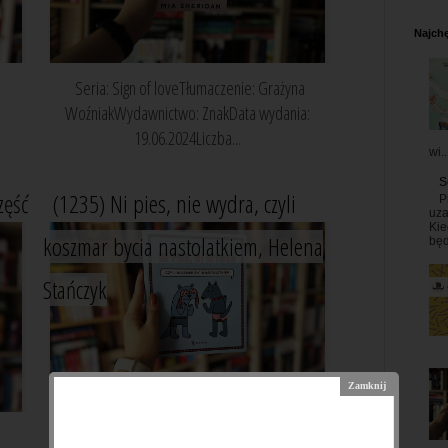
Najchę
Seria: Sign of loveTłumaczenie: Grażyna
WoźniakWydawnictwo: ZnakData wydania:
19.06.2024Liczba...
wi..
S
zęść
(1235) Ni pies, nie wydra, czyli
P
uza
Kie
koszmar bycia nastolatkiem, Helena
będ
Stańczyk
Wydawnictwo: Dwie SiostryData wydania: