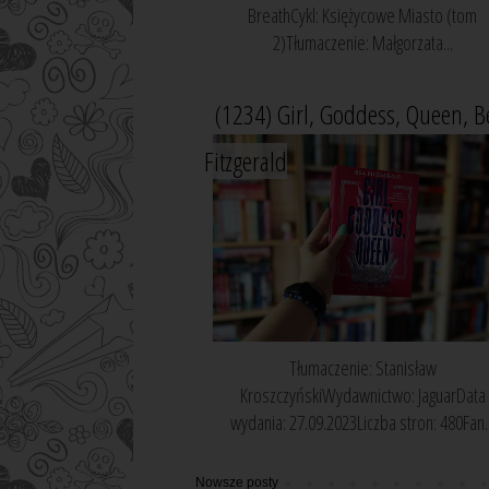
BreathCykl: Księżycowe Miasto (tom
2)Tłumaczenie: Małgorzata...
(1234) Girl, Goddess, Queen, B
Fitzgerald
Tłumaczenie: Stanisław
KroszczyńskiWydawnictwo: JaguarData
wydania: 27.09.2023Liczba stron: 480Fan..
Nowsze posty