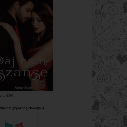
era: 8.04
tycje z języka angielskiego :)