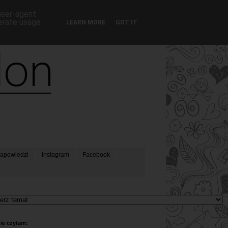
 user-agent
nerate usage
LEARN MORE
GOT IT
apowiedzi
Instagram
Facebook
ie czytam: