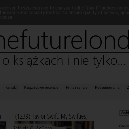
deliver its services and to analyze traffic. Your IP address and
formance and security metrics to ensure quality of service, ge
 abuse.
Książki
Książnicowe recenzje
Filmy i seriale
Podsumowania
Z
a
(1239) Taylor Swift. My Swifties,
Patricia C. Agüero
Obecn