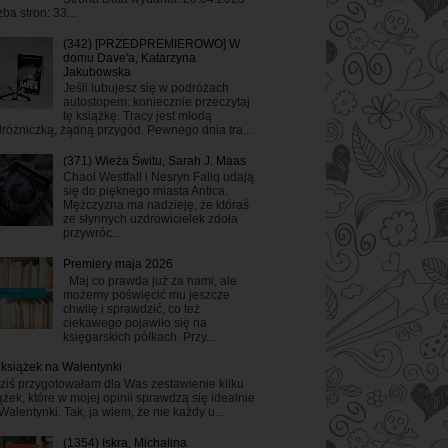
zba stron: 33...
(342) [PRZEDPREMIEROWO] W
domu Dave'a, Katarzyna
Jakubowska
Jeśli lubujesz się w podróżach
autostopem: koniecznie przeczytaj
tę książkę. Tracy jest młodą
różniczką, żądną przygód. Pewnego dnia tra...
(371) Wieża Świtu, Sarah J. Maas
Chaol Westfall i Nesryn Faliq udają
się do pięknego miasta Antica.
Mężczyzna ma nadzieję, że któraś
ze słynnych uzdrowicielek zdoła
przywróc...
Premiery maja 2026
Maj co prawda już za nami, ale
możemy poświęcić mu jeszcze
chwilę i sprawdzić, co też
ciekawego pojawiło się na
księgarskich półkach. Przy...
 książek na Walentynki
ziś przygotowałam dla Was zestawienie kilku
ążek, które w mojej opinii sprawdzą się idealnie
Walentynki. Tak, ja wiem, że nie każdy u...
(1354) Iskra, Michalina