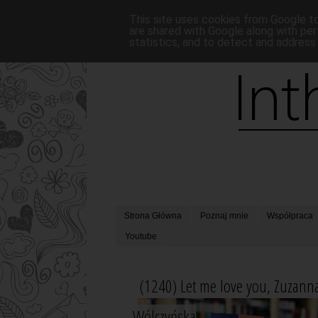
This site uses cookies from Google to 
are shared with Google along with per
statistics, and to detect and address
Strona Główna
Poznaj mnie
Współpraca
Youtube
(1240) Let me love you, Zuzann
Wólczyńska