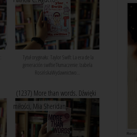
:
Tytuł oryginału: Taylor Swift: La era de la
generación swiftieTłumaczenie: Izabela
RosińskaWydawnictwo:...
(1237) More than words. Dźwięki
miłości, Mia Sheridan
Recen