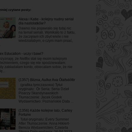
tniej czytane posty:
Alexa i Katie - kolejny nudny serial
dla nastolatków?
Dawno nie pojawiało się tutaj nic
na temat seriali. Wynikało to z faktu,
że zaczęłam ich zbyt wiele i nie
wiedziałabym, o czym mam pisać,
.
ex Education - uczy i bawi?
rzyznaję, że Netflix stał się moim kolejnym
leżnieniem, czego się nie spodziewałam.
dy zakładałam konto, obiecałam sobie, że nie
ę...
(1357) Blizna, Auður Ava Ólafsdóttir
(grafika tymczasowa) Tytuł
oryginału: Ör Seria: Seria Dzieł
Pisarzy Skandynawskich
Tłumaczenie: Jacek Godek
Wydawnictwo: Poznańskie Data ...
(1356) Każde kolejne lato, Carley
Fortune
Tytuł oryginału: Every Summer
After Tłumaczenie: Anna Hikiert-
Bereza Wydawnictwo: Czwarta
Strona Data wydania: 26.04.2023