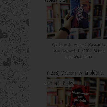
Cykl: Let me know (tom 2)Wydawnictwo
JaguarData wydania: 31.01.2024Liczba
stron: 464Literatura...
(1238) Męczennicy na płótnie,
Hanna S. Białys