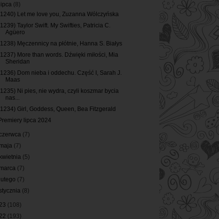
lipca
(8)
(1240) Let me love you, Zuzanna Wólczyńska
(1239) Taylor Swift. My Swifties, Patricia C.
Agüero
(1238) Męczennicy na płótnie, Hanna S. Białys
(1237) More than words. Dźwięki miłości, Mia
Sheridan
(1236) Dom nieba i oddechu. Część I, Sarah J.
Maas
(1235) Ni pies, nie wydra, czyli koszmar bycia
nas...
(1234) Girl, Goddess, Queen, Bea Fitzgerald
Premiery lipca 2024
czerwca
(7)
maja
(7)
kwietnia
(5)
marca
(7)
lutego
(7)
stycznia
(8)
23
(108)
22
(193)