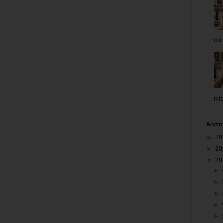
mł
mł
Archi
►
20
►
20
▼
20
►
►
►
►
►