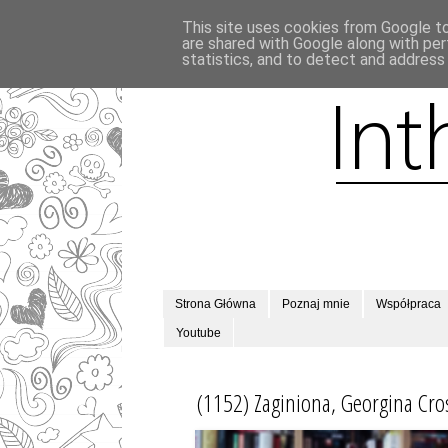
This site uses cookies from Google to 
are shared with Google along with per
statistics, and to detect and address
Strona Główna
Poznaj mnie
Współpraca
Youtube
(1152) Zaginiona, Georgina Cro