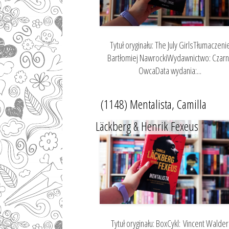
Tytuł oryginału: The July GirlsTłumaczeni
Bartłomiej NawrockiWydawnictwo: Czar
OwcaData wydania:...
(1148) Mentalista, Camilla
Läckberg & Henrik Fexeus
Tytuł oryginału: BoxCykl: Vincent Walder 