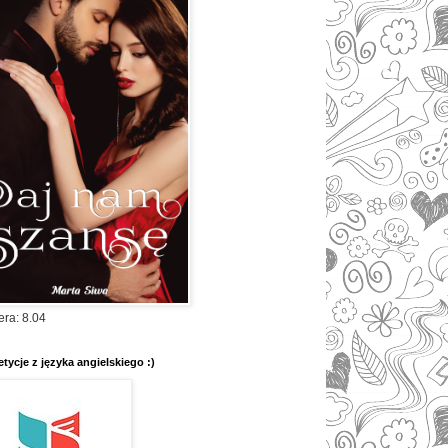
era: 8.04
tycje z języka angielskiego :)