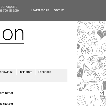
 user-agent
nerate usage
LEARN MORE
GOT IT
apowiedzi
Instagram
Facebook
ie czytam: