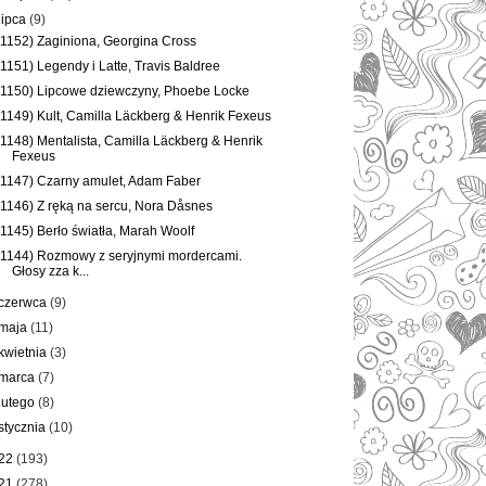
lipca
(9)
(1152) Zaginiona, Georgina Cross
(1151) Legendy i Latte, Travis Baldree
(1150) Lipcowe dziewczyny, Phoebe Locke
(1149) Kult, Camilla Läckberg & Henrik Fexeus
(1148) Mentalista, Camilla Läckberg & Henrik
Fexeus
(1147) Czarny amulet, Adam Faber
(1146) Z ręką na sercu, Nora Dåsnes
(1145) Berło światła, Marah Woolf
(1144) Rozmowy z seryjnymi mordercami.
Głosy zza k...
czerwca
(9)
maja
(11)
kwietnia
(3)
marca
(7)
lutego
(8)
stycznia
(10)
22
(193)
21
(278)