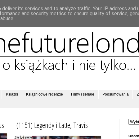
deliver its services and to analyze traffic. Your IP address and
formance and security metrics to ensure quality of service, ge
 abuse.
Książki
Książnicowe recenzje
Filmy i seriale
Podsumowania
Z
ss
(1151) Legendy i Latte, Travis
Baldree
Obecn