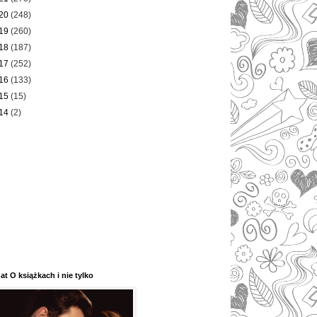
20
(248)
19
(260)
18
(187)
17
(252)
16
(133)
15
(15)
14
(2)
at O książkach i nie tylko