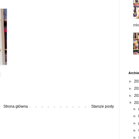
mł
:
Archi
►
20
►
20
►
20
▼
20
Strona główna
Starsze posty
►
►
►
►
►