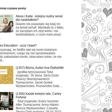
tniej czytane posty:
Alexa i Katie - kolejny nudny serial
dla nastolatków?
Dawno nie pojawiało się tutaj nic
na temat seriali. Wynikało to z faktu,
że zaczęłam ich zbyt wiele i nie
wiedziałabym, o czym mam pisać,
.
ex Education - uczy i bawi?
rzyznaję, że Netflix stał się moim kolejnym
leżnieniem, czego się nie spodziewałam.
dy zakładałam konto, obiecałam sobie, że nie
ę...
(1357) Blizna, Auður Ava Ólafsdóttir
(grafika tymczasowa) Tytuł
oryginału: Ör Seria: Seria Dzieł
Pisarzy Skandynawskich
Tłumaczenie: Jacek Godek
Wydawnictwo: Poznańskie Data ...
(1356) Każde kolejne lato, Carley
Fortune
Tytuł oryginału: Every Summer
After Tłumaczenie: Anna Hikiert-
Bereza Wydawnictwo: Czwarta
Strona Data wydania: 26.04.2023