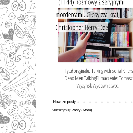
(1144) Rozmowy z seryjnymi
mordercami. Głosy zza krat,
Christopher Berry-Dee
Tytuł oryginału: Talking with serial Killers
Dead Men TalkingTłumaczenie: Tomasz
WyżyńskiWydawnictwo:...
Nowsze posty
Subskrybuj:
Posty (Atom)