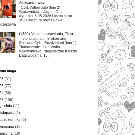
Aleksandrowicz
Cykl: Willowdale (tom 2)
Wydawnictwo: Jaguar Data
wydania: 6.05.2026 Liczba stron:
352 Literatura obyczajowa,
odzieżowa
(1350) Nie do naprawienia, Tijan
Tytuł oryginału: Broken and
Screwed Cykl: Rozdzieleni (tom 1)
Tłumaczenie: Julia Wolin
Wydawnictwo: Niegrzeczne Książki
Data wydania: 15...
wum bloga
26
(31)
25
(77)
24
(86)
23
(108)
grudnia
(11)
listopada
(5)
października
(9)
września
(10)
sierpnia
(16)