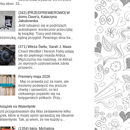
zba stron: 33...
(342) [PRZEDPREMIEROWO] W
domu Dave'a, Katarzyna
Jakubowska
Jeśli lubujesz się w podróżach
autostopem: koniecznie przeczytaj
tę książkę. Tracy jest młodą
różniczką, żądną przygód. Pewnego dnia tra...
(371) Wieża Świtu, Sarah J. Maas
Chaol Westfall i Nesryn Faliq udają
się do pięknego miasta Antica.
Mężczyzna ma nadzieję, że któraś
ze słynnych uzdrowicielek zdoła
przywróc...
Premiery maja 2026
Maj co prawda już za nami, ale
możemy poświęcić mu jeszcze
chwilę i sprawdzić, co też
ciekawego pojawiło się na
księgarskich półkach. Przy...
 książek na Walentynki
ziś przygotowałam dla Was zestawienie kilku
ążek, które w mojej opinii sprawdzą się idealnie
Walentynki. Tak, ja wiem, że nie każdy u...
(1354) Iskra, Michalina