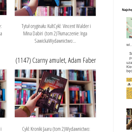
Najchę
e:
Tytuł oryginału: KultCykl: Vincent Walder i
na
Mina Dabiri (tom 2)Tłumaczenie: Inga
SawickaWydawnictwo:...
wi..
S
(1147) Czarny amulet, Adam Faber
P
uza
Kie
będ
i
Cykl: Kroniki Jaaru (tom 2)Wydawnictwo: