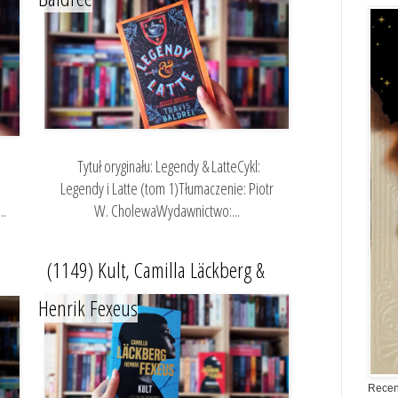
Tytuł oryginału: Legendy & LatteCykl:
Legendy i Latte (tom 1)Tłumaczenie: Piotr
..
W. CholewaWydawnictwo:...
(1149) Kult, Camilla Läckberg &
Henrik Fexeus
Recen