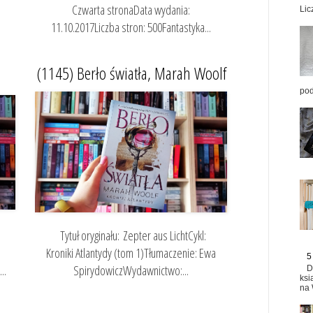
Czwarta stronaData wydania:
Lic
11.10.2017Liczba stron: 500Fantastyka...
(1145) Berło światła, Marah Woolf
pod
Tytuł oryginału: Zepter aus LichtCykl:
Kroniki Atlantydy (tom 1)Tłumaczenie: Ewa
5
..
SpirydowiczWydawnictwo:...
D
ksi
na 