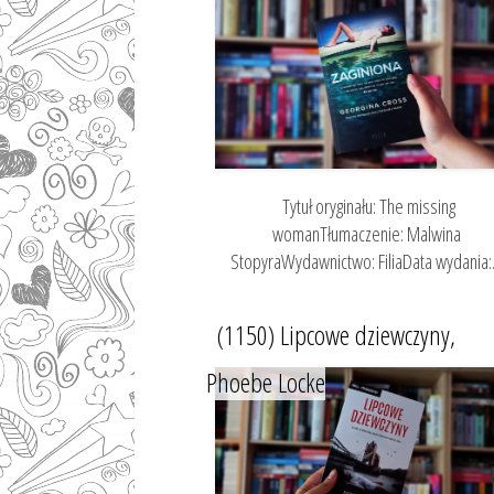
Tytuł oryginału: The missing
womanTłumaczenie: Malwina
StopyraWydawnictwo: FiliaData wydania:.
(1150) Lipcowe dziewczyny,
Phoebe Locke