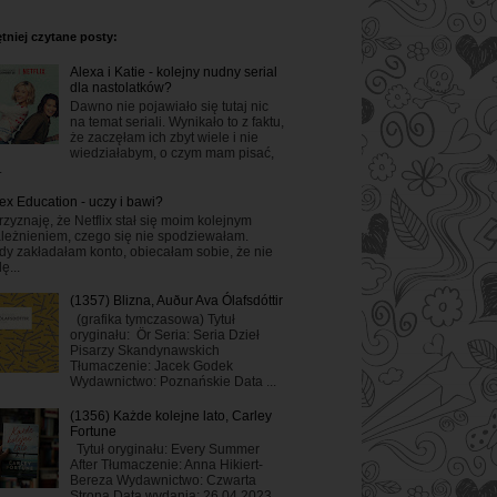
tniej czytane posty:
Alexa i Katie - kolejny nudny serial
dla nastolatków?
Dawno nie pojawiało się tutaj nic
na temat seriali. Wynikało to z faktu,
że zaczęłam ich zbyt wiele i nie
wiedziałabym, o czym mam pisać,
.
ex Education - uczy i bawi?
rzyznaję, że Netflix stał się moim kolejnym
leżnieniem, czego się nie spodziewałam.
dy zakładałam konto, obiecałam sobie, że nie
ę...
(1357) Blizna, Auður Ava Ólafsdóttir
(grafika tymczasowa) Tytuł
oryginału: Ör Seria: Seria Dzieł
Pisarzy Skandynawskich
Tłumaczenie: Jacek Godek
Wydawnictwo: Poznańskie Data ...
(1356) Każde kolejne lato, Carley
Fortune
Tytuł oryginału: Every Summer
After Tłumaczenie: Anna Hikiert-
Bereza Wydawnictwo: Czwarta
Strona Data wydania: 26.04.2023