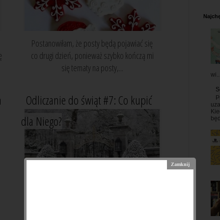
Najchę
Postanowiłam, że posty będą pojawiać się
ę
co drugi dzień, ponieważ szybko kończą mi
się tematy na posty,...
wi..
S
a
Odliczanie do świąt #7: Co kupić
P
uza
Kie
dla Niego?
będ
Po ostatnim poście klik, co kupić dla Niej