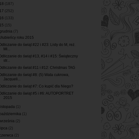
18
(187)
17
(252)
16
(133)
15
(15)
grudnia
(7)
Ulubieńcy roku 2015
Odliczanie do świąt #22 i #23: Listy do M, reż.
Mi...
Odliczanie do świąt #13, #14 i #15: Świąteczny
str...
Odliczanie do świat #11 i #12: Christmas TAG
Odliczanie do świąt #8: (5) Wata cukrowa,
Jacqueli...
Odliczanie do świąt #7: Co kupić dla Niego?
Odliczanie do świąt #5 i #6: AUTOPORTRET
2015
listopada
(1)
października
(1)
września
(2)
lipca
(2)
czerwca
(2)