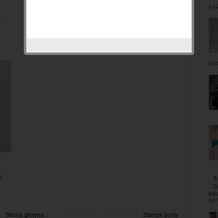
postanowiłam dodać post co kupić dla
Lic
..
niego. Zajrzałam...
pod
y
5
D
ksi
na 
Strona główna
Starsze posty