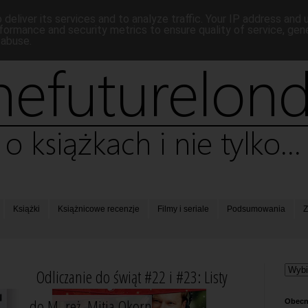
deliver its services and to analyze traffic. Your IP address and
formance and security metrics to ensure quality of service, ge
 abuse.
Książki
Książnicowe recenzje
Filmy i seriale
Podsumowania
Z
Odliczanie do świąt #22 i #23: Listy
do M, reż. Mitja Okorn
Obecn