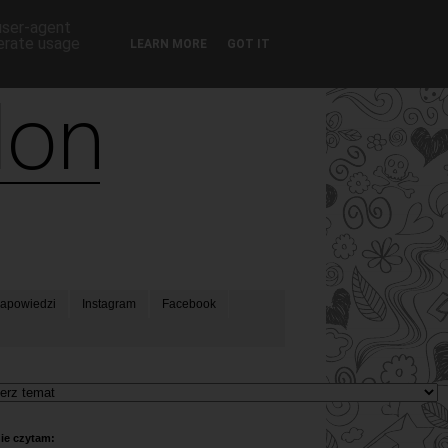
 user-agent
nerate usage
LEARN MORE
GOT IT
apowiedzi
Instagram
Facebook
ie czytam: