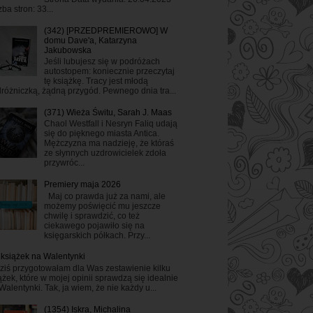
zba stron: 33...
(342) [PRZEDPREMIEROWO] W
domu Dave'a, Katarzyna
Jakubowska
Jeśli lubujesz się w podróżach
autostopem: koniecznie przeczytaj
tę książkę. Tracy jest młodą
różniczką, żądną przygód. Pewnego dnia tra...
(371) Wieża Świtu, Sarah J. Maas
Chaol Westfall i Nesryn Faliq udają
się do pięknego miasta Antica.
Mężczyzna ma nadzieję, że któraś
ze słynnych uzdrowicielek zdoła
przywróc...
Premiery maja 2026
Maj co prawda już za nami, ale
możemy poświęcić mu jeszcze
chwilę i sprawdzić, co też
ciekawego pojawiło się na
księgarskich półkach. Przy...
 książek na Walentynki
ziś przygotowałam dla Was zestawienie kilku
ążek, które w mojej opinii sprawdzą się idealnie
Walentynki. Tak, ja wiem, że nie każdy u...
(1354) Iskra, Michalina