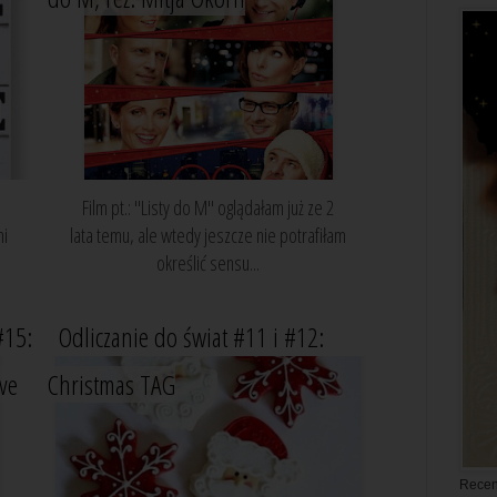
Film pt.: "Listy do M" oglądałam już ze 2
mi
lata temu, ale wtedy jeszcze nie potrafiłam
określić sensu...
#15:
Odliczanie do świat #11 i #12:
ove
Christmas TAG
Recen