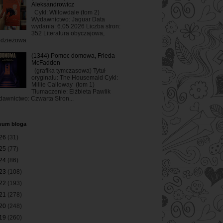
Aleksandrowicz
Cykl: Willowdale (tom 2)
Wydawnictwo: Jaguar Data
wydania: 6.05.2026 Liczba stron:
352 Literatura obyczajowa,
odzieżowa
(1344) Pomoc domowa, Frieda
McFadden
(grafika tymczasowa) Tytuł
oryginału: The Housemaid Cykl:
Millie Calloway (tom 1)
Tłumaczenie: Elżbieta Pawlik
awnictwo: Czwarta Stron...
wum bloga
26
(31)
25
(77)
24
(86)
23
(108)
22
(193)
21
(278)
20
(248)
19
(260)