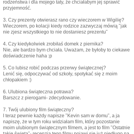
rodzeństwa i dla mojego taty, że chciałabym jej sprawić
przyjemność.
3. Czy prezenty otwierasz rano czy wieczorem w Wigilię?
Wieczorem, po kolacji kiedy rodzice zazwyczaj mówią "jak
nie zjesz wszystkiego to nie dostaniesz prezentu"
4. Czy kiedykolwiek zrobiłaś domek z piernika?
Nie, ale bardzo bym chciała. Uważam, że byłoby to ciekawe
doświadczenie haha :p
5. Co lubisz robić podczas przerwy świątecznej?
Lenić się, odpoczywać od szkoły, spotykać się z moim
chłopakiem :)
6. Ulubiona świąteczna potrawa?
Barszcz z pierogami- zdecydowanie.
7. Twój ulubiony film świąteczny?
I teraz pewnie każdy napisze "Kevin sam w domu", a ja
napiszę, że w tym roku widziałam film, który pozostanie
moim ulubionym świątecznym filmem, a jest to film "Ostatnie
takie święta"- recenzja tego filmu pojawi się już niedługo na