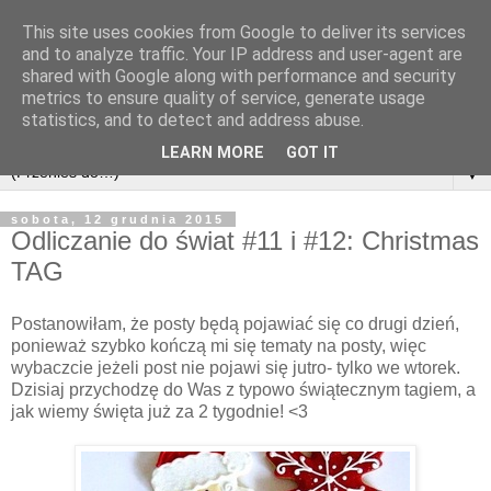
This site uses cookies from Google to deliver its services
and to analyze traffic. Your IP address and user-agent are
shared with Google along with performance and security
metrics to ensure quality of service, generate usage
statistics, and to detect and address abuse.
LEARN MORE
GOT IT
▼
sobota, 12 grudnia 2015
Odliczanie do świat #11 i #12: Christmas
TAG
Postanowiłam, że posty będą pojawiać się co drugi dzień,
ponieważ szybko kończą mi się tematy na posty, więc
wybaczcie jeżeli post nie pojawi się jutro- tylko we wtorek.
Dzisiaj przychodzę do Was z typowo świątecznym tagiem, a
jak wiemy święta już za 2 tygodnie! <3