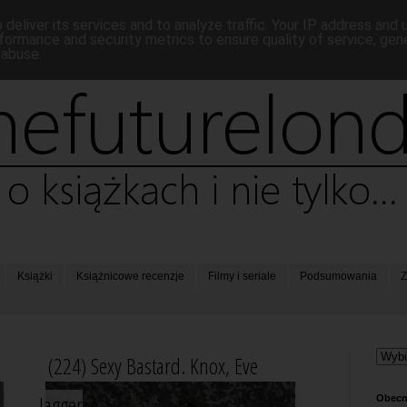
deliver its services and to analyze traffic. Your IP address and
formance and security metrics to ensure quality of service, ge
 abuse.
Książki
Książnicowe recenzje
Filmy i seriale
Podsumowania
Z
(224) Sexy Bastard. Knox, Eve
Jagger
Obecn