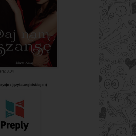
era: 8.04
tycje z języka angielskiego :)