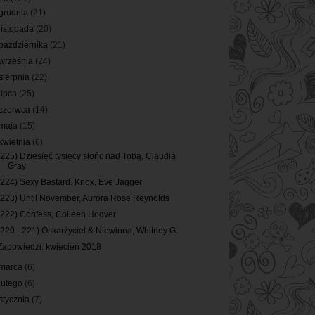
grudnia
(21)
listopada
(20)
października
(21)
września
(24)
sierpnia
(22)
lipca
(25)
czerwca
(14)
maja
(15)
kwietnia
(6)
(225) Dziesięć tysięcy słońc nad Tobą, Claudia
Gray
(224) Sexy Bastard. Knox, Eve Jagger
(223) Until November, Aurora Rose Reynolds
(222) Confess, Colleen Hoover
(220 - 221) Oskarżyciel & Niewinna, Whitney G.
Zapowiedzi: kwiecień 2018
marca
(6)
lutego
(6)
stycznia
(7)