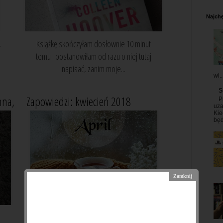
Najchę
,
Książkę skończyłam dosłownie 10 minut
temu i postanowiłam od razu o niej tutaj
napisać, zanim moje...
wi..
S
nna,
Zapowiedzi: kwiecień 2018
P
uza
Kie
będ
Jak co miesiąc mam dla Was listę kilku