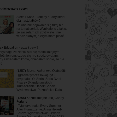
tniej czytane posty:
Alexa i Katie - kolejny nudny serial
dla nastolatków?
Dawno nie pojawiało się tutaj nic
na temat seriali. Wynikało to z faktu,
że zaczęłam ich zbyt wiele i nie
wiedziałabym, o czym mam pisać,
.
ex Education - uczy i bawi?
rzyznaję, że Netflix stał się moim kolejnym
leżnieniem, czego się nie spodziewałam.
dy zakładałam konto, obiecałam sobie, że nie
ę...
(1357) Blizna, Auður Ava Ólafsdóttir
(grafika tymczasowa) Tytuł
oryginału: Ör Seria: Seria Dzieł
Pisarzy Skandynawskich
Tłumaczenie: Jacek Godek
Wydawnictwo: Poznańskie Data ...
(1356) Każde kolejne lato, Carley
Fortune
Tytuł oryginału: Every Summer
After Tłumaczenie: Anna Hikiert-
Bereza Wydawnictwo: Czwarta
Strona Data wydania: 26.04.2023