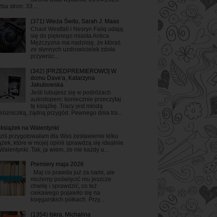
zba stron: 33...
(371) Wieża Świtu, Sarah J. Maas
Chaol Westfall i Nesryn Faliq udają
się do pięknego miasta Antica.
Mężczyzna ma nadzieję, że któraś
ze słynnych uzdrowicielek zdoła
przywróc...
(342) [PRZEDPREMIEROWO] W
domu Dave'a, Katarzyna
Jakubowska
Jeśli lubujesz się w podróżach
autostopem: koniecznie przeczytaj
tę książkę. Tracy jest młodą
różniczką, żądną przygód. Pewnego dnia tra...
 książek na Walentynki
ziś przygotowałam dla Was zestawienie kilku
ążek, które w mojej opinii sprawdzą się idealnie
Walentynki. Tak, ja wiem, że nie każdy u...
Premiery maja 2026
Maj co prawda już za nami, ale
możemy poświęcić mu jeszcze
chwilę i sprawdzić, co też
ciekawego pojawiło się na
księgarskich półkach. Przy...
(1354) Iskra, Michalina