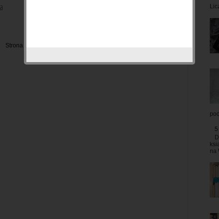
a
pozycji, na które czekam w danym
Lic
miesiącu. Kwiecień będzie obfitował...
Strona główna
Starsze posty
pod
5
D
ksi
na 