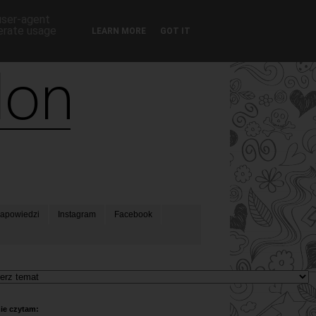
 user-agent
nerate usage
LEARN MORE
GOT IT
apowiedzi
Instagram
Facebook
ie czytam: