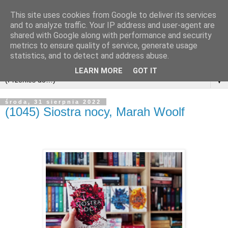
This site uses cookies from Google to deliver its services
and to analyze traffic. Your IP address and user-agent are
shared with Google along with performance and security
metrics to ensure quality of service, generate usage
statistics, and to detect and address abuse.
LEARN MORE
GOT IT
▼
środa, 31 sierpnia 2022
(1045) Siostra nocy, Marah Woolf