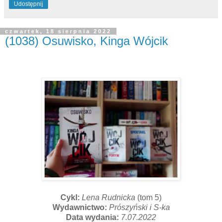
Udostępnij
czwartek, 18 sierpnia 2022
(1038) Osuwisko, Kinga Wójcik
Cykl:
Lena Rudnicka
(tom 5)
Wydawnictwo:
Prószyński i S-ka
Data wydania:
7.07.2022