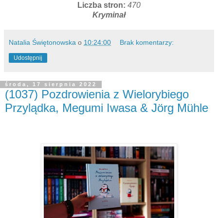
Liczba stron:
470
Kryminał
Natalia Świętonowska
o
10:24:00
Brak komentarzy:
Udostępnij
środa, 17 sierpnia 2022
(1037) Pozdrowienia z Wielorybiego
Przylądka, Megumi Iwasa & Jörg Mühle