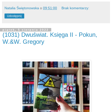
Natalia Świętonowska
o
09:51:00
Brak komentarzy:
Udostępnij
piątek, 5 sierpnia 2022
(1031) Dwuświat. Księga II - Pokun,
W.&W. Gregory