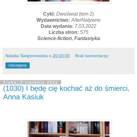
Cykl:
Dwuświat
(tom 2)
Wydawnictwo:
AlterNatywne
Data wydania:
7.03.2022
Liczba stron:
575
Science-fiction, Fantastyka
Natalia Świętonowska
o
20:03:00
Brak komentarzy:
Udostępnij
środa, 3 sierpnia 2022
(1030) I będę cię kochać aż do śmierci,
Anna Kasiuk