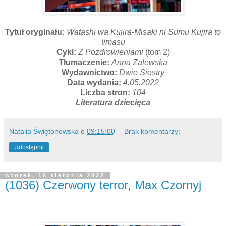
Tytuł oryginału:
Watashi wa Kujira-Misaki ni Sumu Kujira to
Iimasu
Cykl:
Z Pozdrowieniami
(tom 2)
Tłumaczenie:
Anna Zalewska
Wydawnictwo:
Dwie Siostry
Data wydania:
4.05.2022
Liczba stron:
104
Literatura dziecięca
Natalia Świętonowska
o
09:15:00
Brak komentarzy:
Udostępnij
wtorek, 16 sierpnia 2022
(1036) Czerwony terror, Max Czornyj