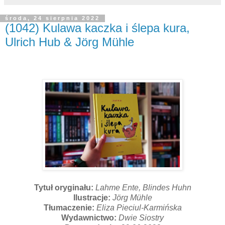
środa, 24 sierpnia 2022
(1042) Kulawa kaczka i ślepa kura,
Ulrich Hub & Jörg Mühle
Tytuł oryginału:
Lahme Ente, Blindes Huhn
Ilustracje:
Jörg Mühle
Tłumaczenie:
Eliza Pieciul-Karmińska
Wydawnictwo:
Dwie Siostry