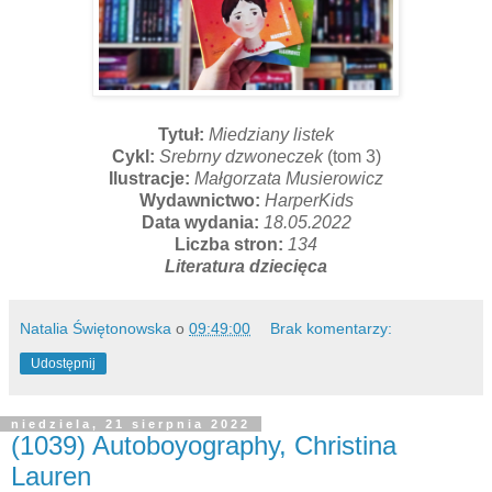
Tytuł:
Miedziany listek
Cykl:
Srebrny dzwoneczek
(tom 3)
Ilustracje:
Małgorzata Musierowicz
Wydawnictwo:
HarperKids
Data wydania:
18.05.2022
Liczba stron:
134
Literatura dziecięca
Natalia Świętonowska
o
09:49:00
Brak komentarzy:
Udostępnij
niedziela, 21 sierpnia 2022
(1039) Autoboyography, Christina
Lauren