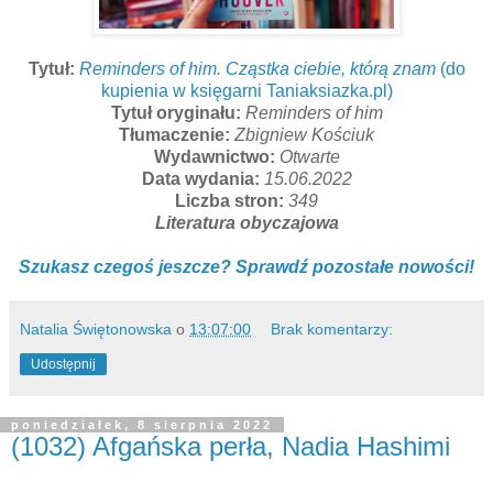
Tytuł:
Reminders of him. Cząstka ciebie, którą znam
(do
kupienia w księgarni Taniaksiazka.pl)
Tytuł oryginału:
Reminders of him
Tłumaczenie:
Zbigniew Kościuk
Wydawnictwo:
Otwarte
Data wydania:
15.06.2022
Liczba stron:
349
Literatura obyczajowa
Szukasz czegoś jeszcze? Sprawdź pozostałe nowości!
Natalia Świętonowska
o
13:07:00
Brak komentarzy:
Udostępnij
poniedziałek, 8 sierpnia 2022
(1032) Afgańska perła, Nadia Hashimi