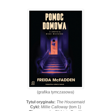
(grafika tymczasowa)
Tytuł oryginału:
The Housemaid
Cykl:
Millie Calloway
(tom 1)