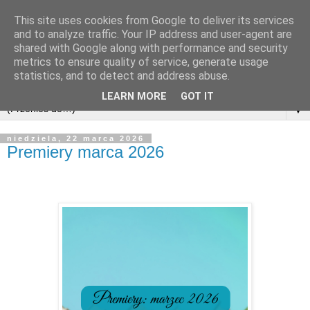
This site uses cookies from Google to deliver its services
and to analyze traffic. Your IP address and user-agent are
shared with Google along with performance and security
metrics to ensure quality of service, generate usage
statistics, and to detect and address abuse.
LEARN MORE
GOT IT
▼
niedziela, 22 marca 2026
Premiery marca 2026