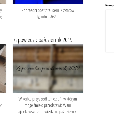
Korepe
ry
Poprzedni post z tej serii: 7 cytatów
ię
tygodnia #62 ...
Zapowiedzi: październik 2019
W końcu przyszedł ten dzień, w którym
ór
mogę śmiało przedstawić Wam
najciekawsze zapowiedzi na październik....