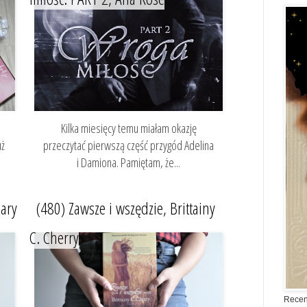
Kilka miesięcy temu miałam okazję
uż
przeczytać pierwszą część przygód Adelina
i Damiona. Pamiętam, że...
eary
(480) Zawsze i wszędzie, Brittainy
C. Cherry
Recen