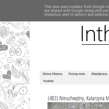
This site uses cookies from Google to 
are shared with Google along with per
statistics, and to detect and address
Strona Główna
Poznaj mnie
Współpraca
Youtube
(483) Nieuchwytny, Katarzyna 