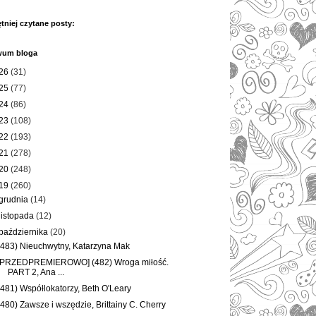
tniej czytane posty:
wum bloga
26
(31)
25
(77)
24
(86)
23
(108)
22
(193)
21
(278)
20
(248)
19
(260)
grudnia
(14)
listopada
(12)
października
(20)
(483) Nieuchwytny, Katarzyna Mak
[PRZEDPREMIEROWO] (482) Wroga miłość.
PART 2, Ana ...
(481) Współlokatorzy, Beth O'Leary
(480) Zawsze i wszędzie, Brittainy C. Cherry