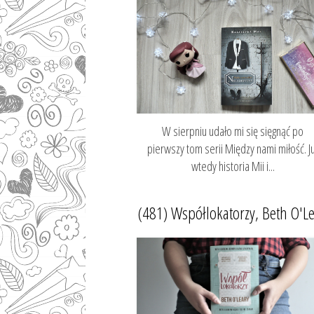
W sierpniu udało mi się sięgnąć po
pierwszy tom serii Między nami miłość. J
wtedy historia Mii i...
(481) Współlokatorzy, Beth O'L