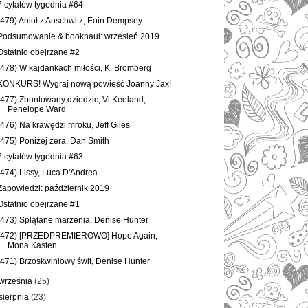
7 cytatów tygodnia #64
(479) Anioł z Auschwitz, Eoin Dempsey
Podsumowanie & bookhaul: wrzesień 2019
Ostatnio obejrzane #2
(478) W kajdankach miłości, K. Bromberg
KONKURS! Wygraj nową powieść Joanny Jax!
(477) Zbuntowany dziedzic, Vi Keeland,
Penelope Ward
(476) Na krawędzi mroku, Jeff Giles
(475) Poniżej zera, Dan Smith
7 cytatów tygodnia #63
(474) Lissy, Luca D'Andrea
Zapowiedzi: październik 2019
Ostatnio obejrzane #1
(473) Splątane marzenia, Denise Hunter
(472) [PRZEDPREMIEROWO] Hope Again,
Mona Kasten
(471) Brzoskwiniowy świt, Denise Hunter
września
(25)
sierpnia
(23)