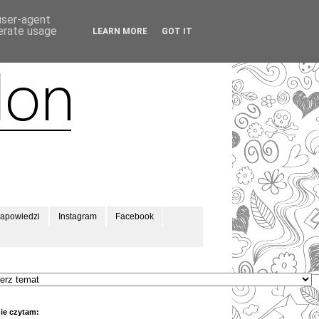
 user-agent
nerate usage
LEARN MORE
GOT IT
apowiedzi
Instagram
Facebook
ie czytam: