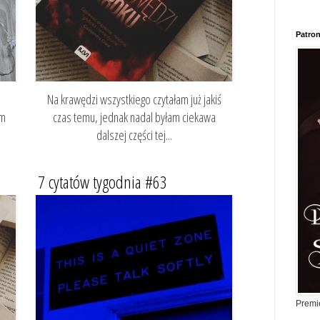
Patron
,
Na krawędzi wszystkiego czytałam już jakiś
am
czas temu, jednak nadal byłam ciekawa
dalszej części tej...
7 cytatów tygodnia #63
Premi