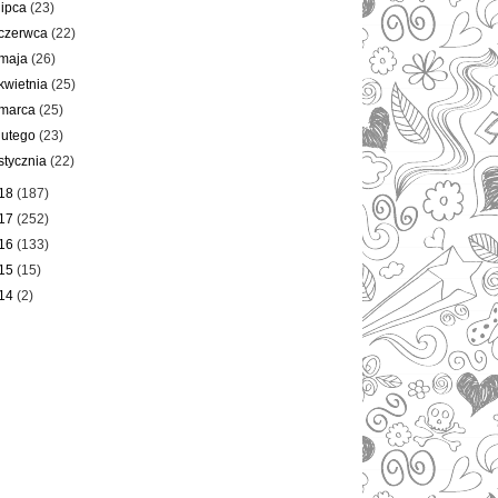
lipca
(23)
czerwca
(22)
maja
(26)
kwietnia
(25)
marca
(25)
lutego
(23)
stycznia
(22)
18
(187)
17
(252)
16
(133)
15
(15)
14
(2)