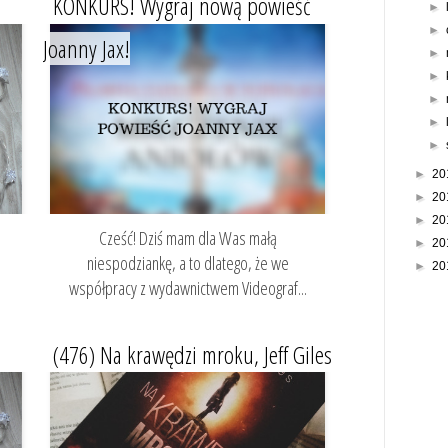
KONKURS! Wygraj nową powieść
►
►
Joanny Jax!
►
►
►
►
►
►
20
►
20
►
20
ś
Cześć! Dziś mam dla Was małą
►
20
niespodziankę, a to dlatego, że we
►
20
współpracy z wydawnictwem Videograf...
(476) Na krawędzi mroku, Jeff Giles