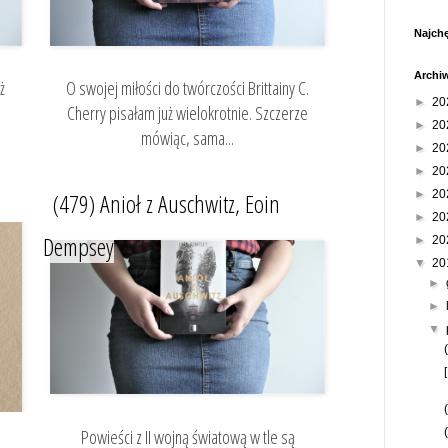
Najchę
Archi
ż
O swojej miłości do twórczości Brittainy C.
►
20
Cherry pisałam już wielokrotnie. Szczerze
►
20
mówiąc, sama...
►
20
►
20
►
20
(479) Anioł z Auschwitz, Eoin
►
20
Dempsey
►
20
▼
20
►
►
▼
Powieści z II wojną światową w tle są