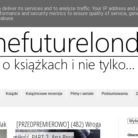
deliver its services and to analyze traffic. Your IP address and
formance and security metrics to ensure quality of service, ge
 abuse.
Książki
Książnicowe recenzje
Filmy i seriale
Podsumowania
Z
Mak
[PRZEDPREMIEROWO] (482) Wroga
miłość. PART 2, Ana Rose
Obecn