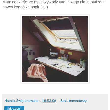
Mam nadzieję, że moje wywody tutaj nikogo nie zanudzą, a
nawet kogoś zainspirują :)
Natalia Świętonowska
o
19:53:00
Brak komentarzy:
Udostępnij