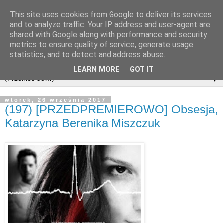
This site uses cookies from Google to deliver its services
and to analyze traffic. Your IP address and user-agent are
shared with Google along with performance and security
metrics to ensure quality of service, generate usage
statistics, and to detect and address abuse.
LEARN MORE
GOT IT
▼
wtorek, 26 września 2017
(197) [PRZEDPREMIEROWO] Obsesja,
Katarzyna Berenika Miszczuk