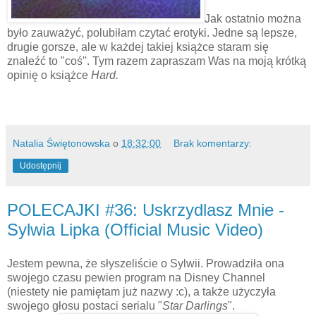
Jak ostatnio można
było zauważyć, polubiłam czytać erotyki. Jedne są lepsze,
drugie gorsze, ale w każdej takiej książce staram się
znaleźć to "coś". Tym razem zapraszam Was na moją krótką
opinię o książce
Hard.
Natalia Świętonowska
o
18:32:00
Brak komentarzy:
Udostępnij
POLECAJKI #36: Uskrzydlasz Mnie -
Sylwia Lipka (Official Music Video)
Jestem pewna, że słyszeliście o Sylwii. Prowadziła ona
swojego czasu pewien program na Disney Channel
(niestety nie pamiętam już nazwy :c), a także użyczyła
swojego głosu postaci serialu "
Star
Darlings
".