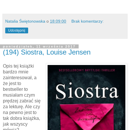
Natalia Świętonowska
o
18:09:00
Brak komentarzy:
Udostępnij
poniedziałek, 11 września 2017
(194) Siostra, Louise Jensen
Opis tej książki
bardzo mnie
zainteresował, a
że jest to
bestseller to
musiałam czym
prędzej zabrać się
za lekturę. Ale czy
na pewno jest to
tak dobra książka,
jak wszyscy
mówią?