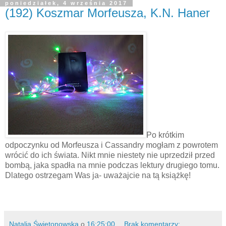
poniedziałek, 4 września 2017
(192) Koszmar Morfeusza, K.N. Haner
Po krótkim
odpoczynku od Morfeusza i Cassandry mogłam z powrotem
wrócić do ich świata. Nikt mnie niestety nie uprzedził przed
bombą, jaka spadła na mnie podczas lektury drugiego tomu.
Dlatego ostrzegam Was ja- uważajcie na tą książkę!
Natalia Świętonowska
o
16:25:00
Brak komentarzy: