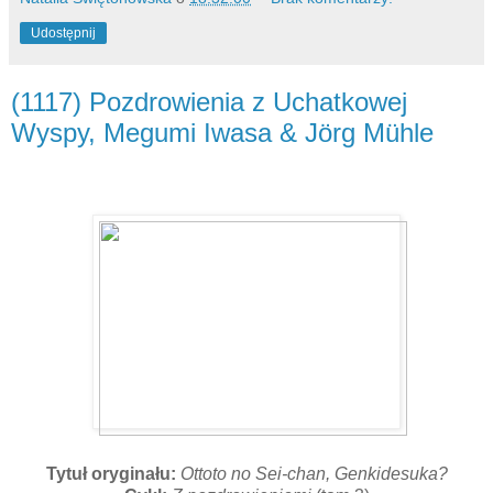
Udostępnij
(1117) Pozdrowienia z Uchatkowej
Wyspy, Megumi Iwasa & Jörg Mühle
Tytuł oryginału:
Ottoto no Sei-chan, Genkidesuka?