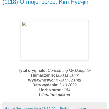
(1118) O mojej córce, Kim Hye-jin
Tytuł oryginału:
Concerning My Daughter
Tłumaczenie:
Łukasz Janik
Wydawnictwo:
Kwiaty Orientu
Data wydania:
3.10.2022
Liczba stron:
184
Literatura piękna
Natalia Świętonowska
o
18:32:00
Brak komentarzy: