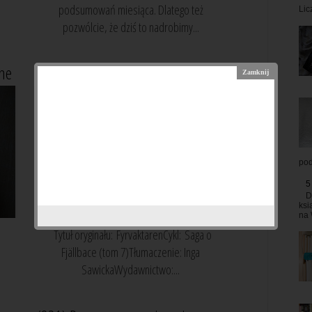
podsumowań miesiąca. Dlatego też
Lic
pozwólcie, że dziś to nadrobimy...
ine
(823) Latarnik, Camilla Läckberg
pod
5
D
ksi
na 
a
Tytuł oryginału: FyrvaktarenCykl: Saga o
Fjällbace (tom 7)Tłumaczenie: Inga
SawickaWydawnictwo:...