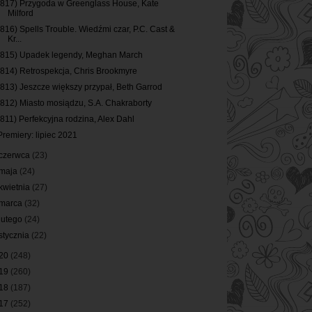
(817) Przygoda w Greenglass House, Kate
Milford
(816) Spells Trouble. Wiedźmi czar, P.C. Cast &
Kr...
(815) Upadek legendy, Meghan March
(814) Retrospekcja, Chris Brookmyre
(813) Jeszcze większy przypał, Beth Garrod
(812) Miasto mosiądzu, S.A. Chakraborty
(811) Perfekcyjna rodzina, Alex Dahl
Premiery: lipiec 2021
czerwca
(23)
maja
(24)
kwietnia
(27)
marca
(32)
lutego
(24)
stycznia
(22)
20
(248)
19
(260)
18
(187)
17
(252)