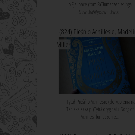
o Fjällbace (tom 8)Tłumaczenie: Inga
SawickaWydawnictwo:...
(824) Pieśń o Achillesie, Madel
Miller
Tytuł: Pieśń o Achillesie (do kupienia n
Taniaksiazka.pl)Tytuł oryginału: Song of
AchillesTłumaczenie:...