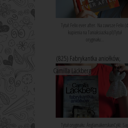
Tytuł: Felix ever after. Na zawsze Felix (
kupienia na Taniaksiazka.pl)Tytuł
oryginału:...
(825) Fabrykantka aniołków,
Camilla Läckberg
Tytuł oryginału: ÄnglamakerskanCykl: Sa