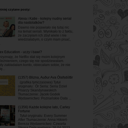
tniej czytane posty:
Alexa i Katie - kolejny nudny serial
dla nastolatków?
Dawno nie pojawiało się tutaj nic
na temat seriali. Wynikało to z faktu,
że zaczęłam ich zbyt wiele i nie
wiedziałabym, o czym mam pisać,
.
ex Education - uczy i bawi?
rzyznaję, że Netflix stał się moim kolejnym
leżnieniem, czego się nie spodziewałam.
dy zakładałam konto, obiecałam sobie, że nie
ę...
(1357) Blizna, Auður Ava Ólafsdóttir
(grafika tymczasowa) Tytuł
oryginału: Ör Seria: Seria Dzieł
Pisarzy Skandynawskich
Tłumaczenie: Jacek Godek
Wydawnictwo: Poznańskie Data ...
(1356) Każde kolejne lato, Carley
Fortune
Tytuł oryginału: Every Summer
After Tłumaczenie: Anna Hikiert-
Bereza Wydawnictwo: Czwarta
Strona Data wydania: 26.04.2023