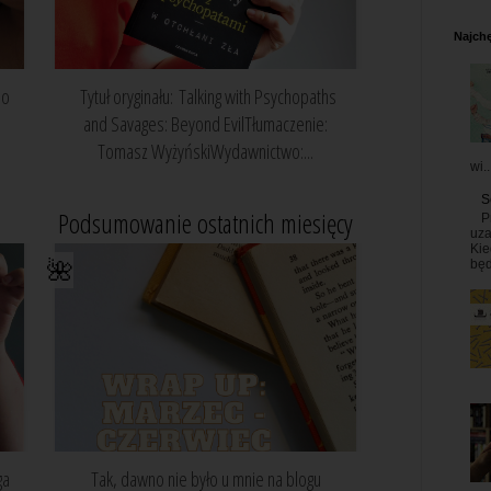
Najchę
do
Tytuł oryginału: Talking with Psychopaths
and Savages: Beyond EvilTłumaczenie:
Tomasz WyżyńskiWydawnictwo:...
wi..
S
Podsumowanie ostatnich miesięcy
P
uza
Kie
🌺
będ
ga
Tak, dawno nie było u mnie na blogu