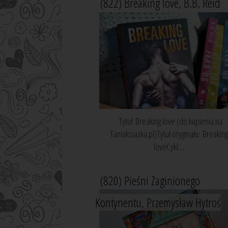
(822) Breaking love, B.B. Reid
Tytuł: Breaking love (do kupienia na
Taniaksiazka.pl)Tytuł oryginału: Breakin
loveCykl:...
(820) Pieśni Zaginionego
Kontynentu, Przemysław Hytroś