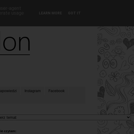
 user-agent
nerate usage
LEARN MORE
GOT IT
apowiedzi
Instagram
Facebook
ie czytam: