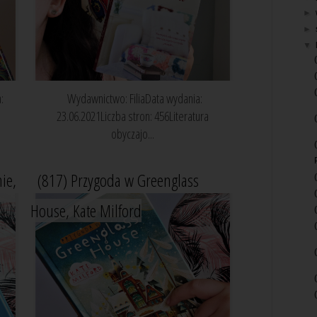
►
►
▼
:
Wydawnictwo: FiliaData wydania:
23.06.2021Liczba stron: 456Literatura
obyczajo...
ie,
(817) Przygoda w Greenglass
House, Kate Milford