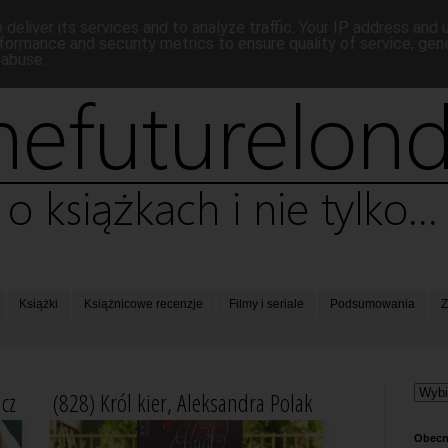
deliver its services and to analyze traffic. Your IP address and
formance and security metrics to ensure quality of service, ge
 abuse.
Książki
Książnicowe recenzje
Filmy i seriale
Podsumowania
Z
cz
(828) Król kier, Aleksandra Polak
Obecn