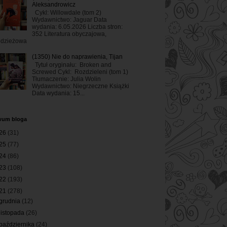
Aleksandrowicz
Cykl: Willowdale (tom 2)
Wydawnictwo: Jaguar Data
wydania: 6.05.2026 Liczba stron:
352 Literatura obyczajowa,
odzieżowa
(1350) Nie do naprawienia, Tijan
Tytuł oryginału: Broken and
Screwed Cykl: Rozdzieleni (tom 1)
Tłumaczenie: Julia Wolin
Wydawnictwo: Niegrzeczne Książki
Data wydania: 15...
wum bloga
26
(31)
25
(77)
24
(86)
23
(108)
22
(193)
21
(278)
grudnia
(12)
listopada
(26)
października
(24)