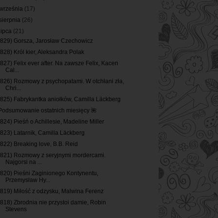
września
(17)
sierpnia
(26)
lipca
(21)
(829) Gorsza, Jarosław Czechowicz
(828) Król kier, Aleksandra Polak
(827) Felix ever after. Na zawsze Felix, Kacen
Cal...
(826) Rozmowy z psychopatami. W otchłani zła,
Chri...
(825) Fabrykantka aniołków, Camilla Läckberg
Podsumowanie ostatnich miesięcy 🌺
(824) Pieśń o Achillesie, Madeline Miller
(823) Latarnik, Camilla Läckberg
(822) Breaking love, B.B. Reid
(821) Rozmowy z seryjnymi mordercami.
Najgorsi na ...
(820) Pieśni Zaginionego Kontynentu,
Przemysław Hy...
(819) Miłość z odzysku, Malwina Ferenz
(818) Zbrodnia nie przystoi damie, Robin
Stevens