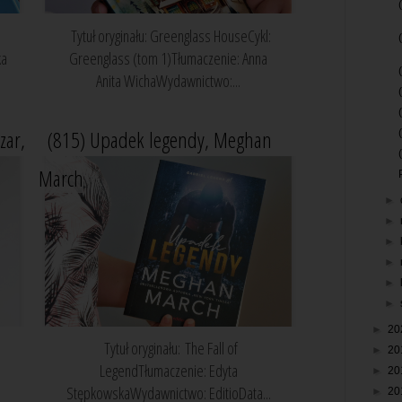
Tytuł oryginału: Greenglass HouseCykl:
ka
Greenglass (tom 1)Tłumaczenie: Anna
Anita WichaWydawnictwo:...
zar,
(815) Upadek legendy, Meghan
March
►
►
►
►
►
►
►
20
Tytuł oryginału: The Fall of
►
20
LegendTłumaczenie: Edyta
►
20
StępkowskaWydawnictwo: EditioData...
►
20