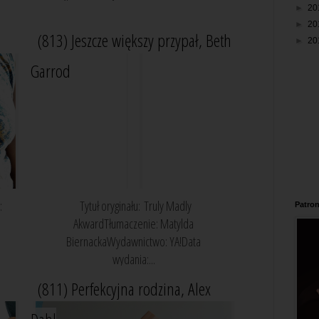
►
20
►
20
(813) Jeszcze większy przypał, Beth
►
20
Garrod
:
Tytuł oryginału: Truly Madly
Patron
AkwardTłumaczenie: Matylda
BiernackaWydawnictwo: YA!Data
wydania:...
(811) Perfekcyjna rodzina, Alex