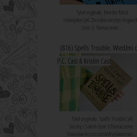
Tytuł oryginału: Murder Most
UnladylikeCykl: Zbrodnia niezbyt eleganc
(tom 1) Tłumaczenie:...
(816) Spells Trouble. Wiedźmi c
P.C. Cast & Kristin Cast
Tytuł oryginału: Spells TroubleCykl:
Siostry z Salem (tom 1)Tłumaczenie:
Stanisław KroszczyńskiWydawnictwo:...