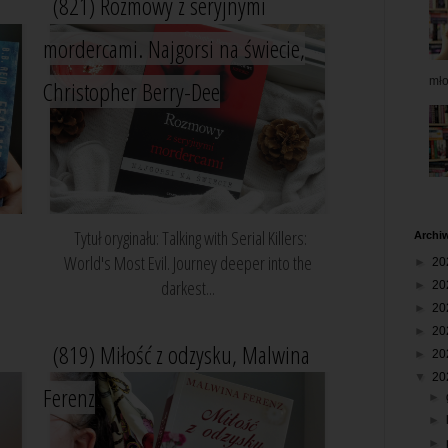
(821) Rozmowy z seryjnymi
mordercami. Najgorsi na świecie,
mł
Christopher Berry-Dee
Tytuł oryginału: Talking with Serial Killers:
Archi
g
World's Most Evil. Journey deeper into the
►
20
darkest...
►
20
►
20
►
20
(819) Miłość z odzysku, Malwina
►
20
▼
20
Ferenz
►
►
►