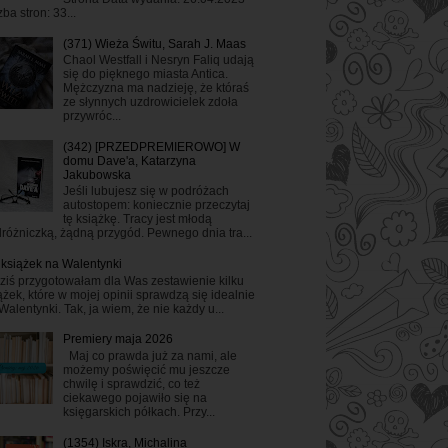
zba stron: 33...
(371) Wieża Świtu, Sarah J. Maas
Chaol Westfall i Nesryn Faliq udają
się do pięknego miasta Antica.
Mężczyzna ma nadzieję, że któraś
ze słynnych uzdrowicielek zdoła
przywróc...
(342) [PRZEDPREMIEROWO] W
domu Dave'a, Katarzyna
Jakubowska
Jeśli lubujesz się w podróżach
autostopem: koniecznie przeczytaj
tę książkę. Tracy jest młodą
różniczką, żądną przygód. Pewnego dnia tra...
 książek na Walentynki
ziś przygotowałam dla Was zestawienie kilku
ążek, które w mojej opinii sprawdzą się idealnie
Walentynki. Tak, ja wiem, że nie każdy u...
Premiery maja 2026
Maj co prawda już za nami, ale
możemy poświęcić mu jeszcze
chwilę i sprawdzić, co też
ciekawego pojawiło się na
księgarskich półkach. Przy...
(1354) Iskra, Michalina