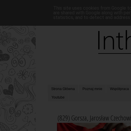
This site uses cookies from Google to 
are shared with Google along with per
statistics, and to detect and address
Strona Główna
Poznaj mnie
Współpraca
Youtube
(829) Gorsza, Jarosław Czechowi