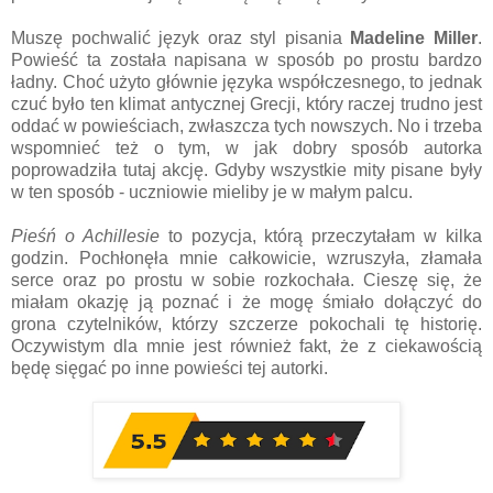
Muszę pochwalić język oraz styl pisania
Madeline Miller
.
Powieść ta została napisana w sposób po prostu bardzo
ładny. Choć użyto głównie języka współczesnego, to jednak
czuć było ten klimat antycznej Grecji, który raczej trudno jest
oddać w powieściach, zwłaszcza tych nowszych. No i trzeba
wspomnieć też o tym, w jak dobry sposób autorka
poprowadziła tutaj akcję. Gdyby wszystkie mity pisane były
w ten sposób - uczniowie mieliby je w małym palcu.
Pieśń o Achillesie
to pozycja, którą przeczytałam w kilka
godzin. Pochłonęła mnie całkowicie, wzruszyła, złamała
serce oraz po prostu w sobie rozkochała. Cieszę się, że
miałam okazję ją poznać i że mogę śmiało dołączyć do
grona czytelników, którzy szczerze pokochali tę historię.
Oczywistym dla mnie jest również fakt, że z ciekawością
będę sięgać po inne powieści tej autorki.