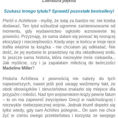
Literatura piękna
Szukasz innego tytułu? Sprawdź pozostałe bestsellery!
Pieśń o Achillesie
- myślę, że tutaj za bardzo nic nie trzeba
dodawać. Ten tytuł wzbudzał ogromne zainteresowanie od
momentu, gdy wydawnictwo ogłosiło wznowienie tej
powieści. Przyznaję, że sama dałam się porwać tej rosnącej
ekscytacji i niecierpliwości. Kiedy więc w końcu w moje ręce
trafiła właśnie ta książka - nie chciałam jej odkładać. Nie
dość, że jej wydanie to prawdziwy raj dla okładkowej sroki,
to jeszcze sama historia, która niezwykle mnie ciekawiła...
Jak myślicie, czy i ja zapałałam miłością do twórczości
Madeline Miller
?
Historia Achillesa z pewnością nie należy do tych
najweselszych, nawet jeśli pod uwagę weźmiemy fakt, że
obok obowiązków i okrucieństwa znalazło się miejsce dla
przyjaźni i miłości. Nad tym wojownikiem krąży pewne fatum
– to on ma zapewnić zwycięstwo Grecji w nadchodzącej i
niezwykle niebezpiecznej wojnie. Jednak triumf dopełni się
tylko wtedy, gdy sam Achilles polegnie... On sam nie chce
żyć w cieniu owego przekleństwa i korzysta ze swojego