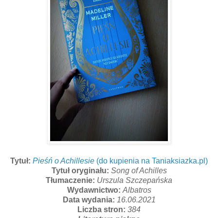
Tytuł:
Pieśń o Achillesie
(do kupienia na Taniaksiazka.pl)
Tytuł oryginału:
Song of Achilles
Tłumaczenie:
Urszula Szczepańska
Wydawnictwo:
Albatros
Data wydania:
16.06.2021
Liczba stron:
384