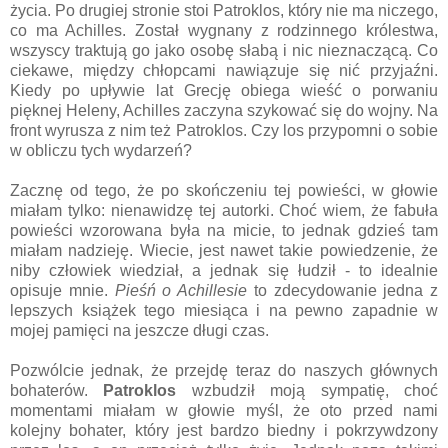
życia. Po drugiej stronie stoi Patroklos, który nie ma niczego,
co ma Achilles. Został wygnany z rodzinnego królestwa,
wszyscy traktują go jako osobę słabą i nic nieznaczącą. Co
ciekawe, między chłopcami nawiązuje się nić przyjaźni.
Kiedy po upływie lat Grecję obiega wieść o porwaniu
pięknej Heleny, Achilles zaczyna szykować się do wojny. Na
front wyrusza z nim też Patroklos. Czy los przypomni o sobie
w obliczu tych wydarzeń?
Zacznę od tego, że po skończeniu tej powieści, w głowie
miałam tylko: nienawidzę tej autorki. Choć wiem, że fabuła
powieści wzorowana była na micie, to jednak gdzieś tam
miałam nadzieję. Wiecie, jest nawet takie powiedzenie, że
niby człowiek wiedział, a jednak się łudził - to idealnie
opisuje mnie.
Pieśń o Achillesie
to zdecydowanie jedna z
lepszych książek tego miesiąca i na pewno zapadnie w
mojej pamięci na jeszcze długi czas.
Pozwólcie jednak, że przejdę teraz do naszych głównych
bohaterów.
Patroklos
wzbudził moją sympatię, choć
momentami miałam w głowie myśl, że oto przed nami
kolejny bohater, który jest bardzo biedny i pokrzywdzony