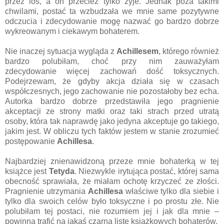
przez los, a on przecież tylko żyje. Jednak poza takimi
chwilami, postać ta wzbudzała we mnie same pozytywne
odczucia i zdecydowanie mogę nazwać go bardzo dobrze
wykreowanym i ciekawym bohaterem.
Nie inaczej sytuacja wygląda z
Achillesem
, którego również
bardzo polubiłam, choć przy nim zauważyłam
zdecydowanie więcej zachowań dość toksycznych.
Podejrzewam, że gdyby akcja działa się w czasach
współczesnych, jego zachowanie nie pozostałoby bez echa.
Autorka bardzo dobrze przedstawiła jego pragnienie
akceptacji ze strony matki oraz taki strach przed utratą
osoby, która tak naprawdę jako jedyna akceptuje go takiego,
jakim jest. W obliczu tych faktów jestem w stanie zrozumieć
postępowanie
Achillesa
.
Najbardziej znienawidzoną przeze mnie bohaterką w tej
książce jest
Tetyda
. Niezwykle irytująca postać, której sama
obecność sprawiała, że miałam ochotę krzyczeć ze złości.
Pragnienie utrzymania
Achillesa
właściwe tylko dla siebie i
tylko dla swoich celów było toksyczne i po prostu złe. Nie
polubiłam tej postaci, nie rozumiem jej i jak dla mnie –
powinna trafić na jakąś czarną listę książkowych bohaterów.