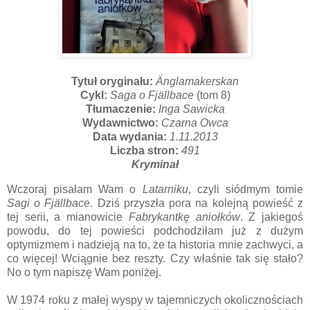
Tytuł oryginału:
Änglamakerskan
Cykl:
Saga o Fjällbace
(tom 8)
Tłumaczenie:
Inga Sawicka
Wydawnictwo:
Czarna Owca
Data wydania:
1.11.2013
Liczba stron:
491
Kryminał
Wczoraj pisałam Wam o
Latarniku
, czyli siódmym tomie
Sagi o Fjällbace
. Dziś przyszła pora na kolejną powieść z
tej serii, a mianowicie
Fabrykantkę aniołków
. Z jakiegoś
powodu, do tej powieści podchodziłam już z dużym
optymizmem i nadzieją na to, że ta historia mnie zachwyci, a
co więcej! Wciągnie bez reszty. Czy właśnie tak się stało?
No o tym napiszę Wam poniżej.
W 1974 roku z małej wyspy w tajemniczych okolicznościach