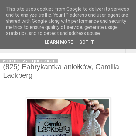
This site uses cookies from Google to deliver its services
and to analyze traffic. Your IP address and user-agent are
shared with Google along with performance and security
metrics to ensure quality of service, generate usage
statistics, and to detect and address abuse.
LEARN MORE
GOT IT
▼
wtorek, 27 lipca 2021
(825) Fabrykantka aniołków, Camilla
Läckberg