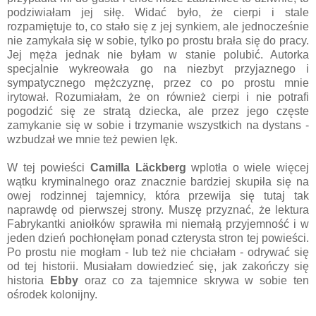
podziwiałam jej siłę. Widać było, że cierpi i stale
rozpamiętuje to, co stało się z jej synkiem, ale jednocześnie
nie zamykała się w sobie, tylko po prostu brała się do pracy.
Jej męża jednak nie byłam w stanie polubić. Autorka
specjalnie wykreowała go na niezbyt przyjaznego i
sympatycznego mężczyznę, przez co po prostu mnie
irytował. Rozumiałam, że on również cierpi i nie potrafi
pogodzić się ze stratą dziecka, ale przez jego częste
zamykanie się w sobie i trzymanie wszystkich na dystans -
wzbudzał we mnie też pewien lęk.
W tej powieści
Camilla Läckberg
wplotła o wiele więcej
wątku kryminalnego oraz znacznie bardziej skupiła się na
owej rodzinnej tajemnicy, która przewija się tutaj tak
naprawdę od pierwszej strony. Muszę przyznać, że lektura
Fabrykantki aniołków sprawiła mi niemałą przyjemność i w
jeden dzień pochłonęłam ponad czterysta stron tej powieści.
Po prostu nie mogłam - lub też nie chciałam - odrywać się
od tej historii. Musiałam dowiedzieć się, jak zakończy się
historia
Ebby
oraz co za tajemnice skrywa w sobie ten
ośrodek kolonijny.