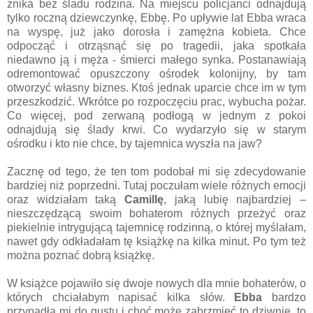
znika bez śladu rodzina. Na miejscu policjanci odnajdują
tylko roczną dziewczynkę, Ebbę. Po upływie lat Ebba wraca
na wyspę, już jako dorosła i zamężna kobieta. Chce
odpocząć i otrząsnąć się po tragedii, jaka spotkała
niedawno ją i męża - śmierci małego synka. Postanawiają
odremontować opuszczony ośrodek kolonijny, by tam
otworzyć własny biznes. Ktoś jednak uparcie chce im w tym
przeszkodzić. Wkrótce po rozpoczęciu prac, wybucha pożar.
Co więcej, pod zerwaną podłogą w jednym z pokoi
odnajdują się ślady krwi. Co wydarzyło się w starym
ośrodku i kto nie chce, by tajemnica wyszła na jaw?
Zacznę od tego, że ten tom podobał mi się zdecydowanie
bardziej niż poprzedni. Tutaj poczułam wiele różnych emocji
oraz widziałam taką
Camillę
, jaką lubię najbardziej –
nieszczędzącą swoim bohaterom różnych przeżyć oraz
piekielnie intrygującą tajemnicę rodzinną, o której myślałam,
nawet gdy odkładałam tę książkę na kilka minut. Po tym też
można poznać dobrą książkę.
W książce pojawiło się dwoje nowych dla mnie bohaterów, o
których chciałabym napisać kilka słów.
Ebba
bardzo
przypadła mi do gustu i choć może zabrzmieć to dziwnie, to