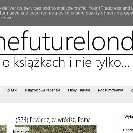
deliver its services and to analyze traffic. Your IP address and
formance and security metrics to ensure quality of service, ge
 abuse.
Książki
Książnicowe recenzje
Filmy i seriale
Podsumowania
Z
(574) Powiedz, że wrócisz, Roma
Nowicz
Obecn