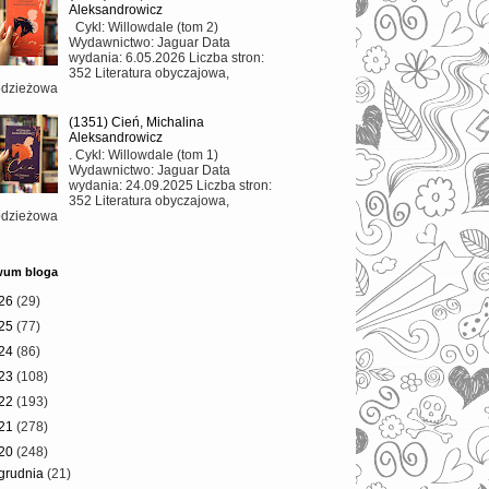
Aleksandrowicz
Cykl: Willowdale (tom 2)
Wydawnictwo: Jaguar Data
wydania: 6.05.2026 Liczba stron:
352 Literatura obyczajowa,
odzieżowa
(1351) Cień, Michalina
Aleksandrowicz
. Cykl: Willowdale (tom 1)
Wydawnictwo: Jaguar Data
wydania: 24.09.2025 Liczba stron:
352 Literatura obyczajowa,
odzieżowa
wum bloga
26
(29)
25
(77)
24
(86)
23
(108)
22
(193)
21
(278)
20
(248)
grudnia
(21)