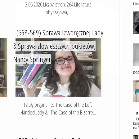
3.06.2020 Liczba stron: 264 Literatura
Lic
obyczajowa,...
(568-569) Sprawa leworęcznej Lady
& Sprawa złowieszczych bukietów,
Nancy Springer
pod
Tytuły oryginalne: The Case of the Left-
Handed Lady & The Case of the Bizarre...
5
D
ksi
na 