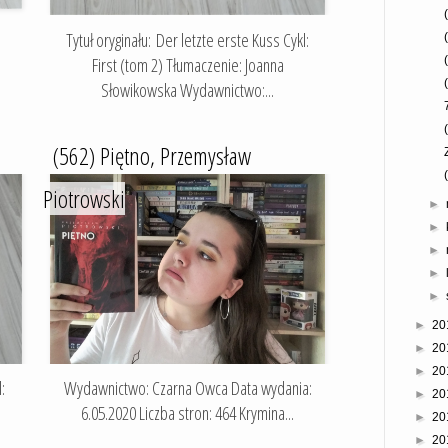
Tytuł oryginału: Der letzte erste Kuss Cykl:
First (tom 2) Tłumaczenie: Joanna
Słowikowska Wydawnictwo:...
(562) Piętno, Przemysław
Piotrowski
►
►
►
►
►
►
20
►
20
►
20
:
Wydawnictwo: Czarna Owca Data wydania:
►
20
6.05.2020 Liczba stron: 464 Krymina...
►
20
►
20