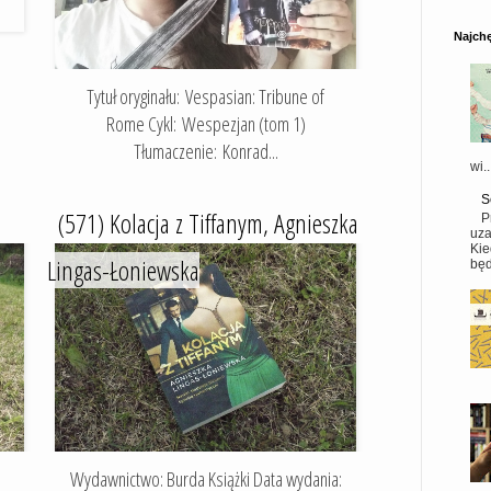
Najchę
Tytuł oryginału: Vespasian: Tribune of
Rome Cykl: Wespezjan (tom 1)
Tłumaczenie: Konrad...
wi..
S
(571) Kolacja z Tiffanym, Agnieszka
P
uza
Kie
Lingas-Łoniewska
będ
Wydawnictwo: Burda Książki Data wydania: