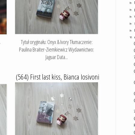
►
►
►
►
►
▼
,
Tytuł oryginału: Onyx & Ivory Tłumaczenie:
Paulina Braiter-Ziemkiewicz Wydawnictwo:
Jaguar Data...
(564) First last kiss, Bianca Iosivoni