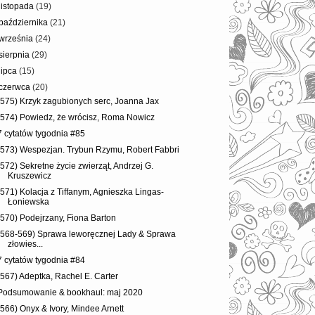
listopada
(19)
października
(21)
września
(24)
sierpnia
(29)
lipca
(15)
czerwca
(20)
(575) Krzyk zagubionych serc, Joanna Jax
(574) Powiedz, że wrócisz, Roma Nowicz
7 cytatów tygodnia #85
(573) Wespezjan. Trybun Rzymu, Robert Fabbri
(572) Sekretne życie zwierząt, Andrzej G.
Kruszewicz
(571) Kolacja z Tiffanym, Agnieszka Lingas-
Łoniewska
(570) Podejrzany, Fiona Barton
(568-569) Sprawa leworęcznej Lady & Sprawa
złowies...
7 cytatów tygodnia #84
(567) Adeptka, Rachel E. Carter
Podsumowanie & bookhaul: maj 2020
(566) Onyx & Ivory, Mindee Arnett