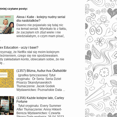
tniej czytane posty:
Alexa i Katie - kolejny nudny serial
dla nastolatków?
Dawno nie pojawiało się tutaj nic
na temat seriali. Wynikało to z faktu,
że zaczęłam ich zbyt wiele i nie
wiedziałabym, o czym mam pisać,
.
ex Education - uczy i bawi?
rzyznaję, że Netflix stał się moim kolejnym
leżnieniem, czego się nie spodziewałam.
dy zakładałam konto, obiecałam sobie, że nie
ę...
(1357) Blizna, Auður Ava Ólafsdóttir
(grafika tymczasowa) Tytuł
oryginału: Ör Seria: Seria Dzieł
Pisarzy Skandynawskich
Tłumaczenie: Jacek Godek
Wydawnictwo: Poznańskie Data ...
(1356) Każde kolejne lato, Carley
Fortune
Tytuł oryginału: Every Summer
After Tłumaczenie: Anna Hikiert-
Bereza Wydawnictwo: Czwarta
Strona Data wydania: 26.04.2023