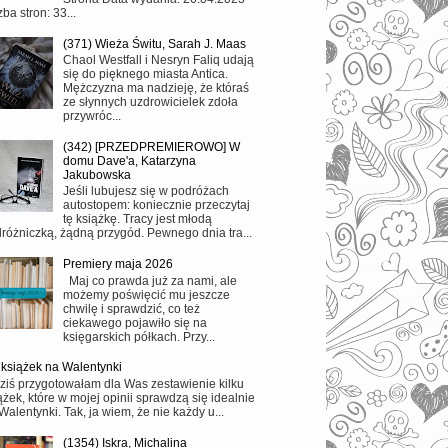
zba stron: 33...
(371) Wieża Świtu, Sarah J. Maas
Chaol Westfall i Nesryn Faliq udają
się do pięknego miasta Antica.
Mężczyzna ma nadzieję, że któraś
ze słynnych uzdrowicielek zdoła
przywróc...
(342) [PRZEDPREMIEROWO] W
domu Dave'a, Katarzyna
Jakubowska
Jeśli lubujesz się w podróżach
autostopem: koniecznie przeczytaj
tę książkę. Tracy jest młodą
różniczką, żądną przygód. Pewnego dnia tra...
Premiery maja 2026
Maj co prawda już za nami, ale
możemy poświęcić mu jeszcze
chwilę i sprawdzić, co też
ciekawego pojawiło się na
księgarskich półkach. Przy...
 książek na Walentynki
ziś przygotowałam dla Was zestawienie kilku
ążek, które w mojej opinii sprawdzą się idealnie
Walentynki. Tak, ja wiem, że nie każdy u...
(1354) Iskra, Michalina