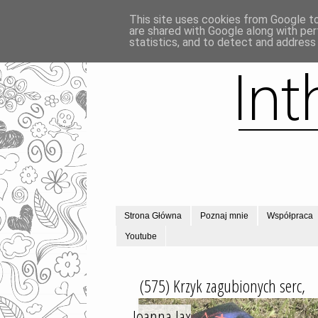
This site uses cookies from Google to 
are shared with Google along with per
statistics, and to detect and address
Strona Główna
Poznaj mnie
Współpraca
Youtube
(575) Krzyk zagubionych serc,
Joanna Jax