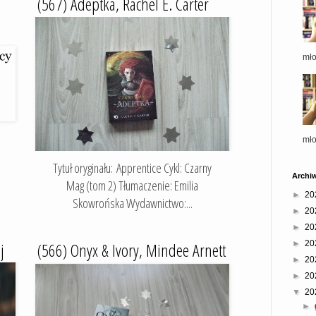
(567) Adeptka, Rachel E. Carter
mł
mł
Tytuł oryginału: Apprentice Cykl: Czarny
Archi
Mag (tom 2) Tłumaczenie: Emilia
►
20
Skowrońska Wydawnictwo:...
►
20
►
20
j
(566) Onyx & Ivory, Mindee Arnett
►
20
►
20
►
20
▼
20
►