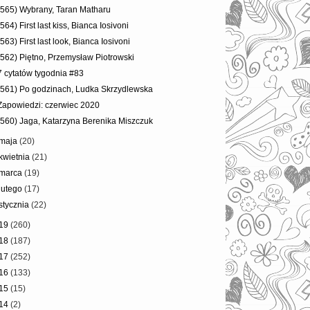
(565) Wybrany, Taran Matharu
(564) First last kiss, Bianca Iosivoni
(563) First last look, Bianca Iosivoni
(562) Piętno, Przemysław Piotrowski
7 cytatów tygodnia #83
(561) Po godzinach, Ludka Skrzydlewska
Zapowiedzi: czerwiec 2020
(560) Jaga, Katarzyna Berenika Miszczuk
maja
(20)
kwietnia
(21)
marca
(19)
lutego
(17)
stycznia
(22)
19
(260)
18
(187)
17
(252)
16
(133)
15
(15)
14
(2)