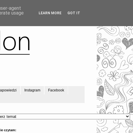
 user-agent
nerate usage
LEARN MORE
GOT IT
apowiedzi
Instagram
Facebook
ie czytam: