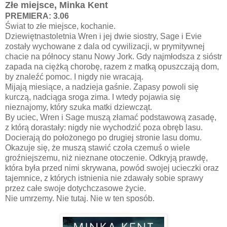
Złe miejsce, Minka Kent
PREMIERA: 3.06
Świat to złe miejsce, kochanie.
Dziewiętnastoletnia Wren i jej dwie siostry, Sage i Evie
zostały wychowane z dala od cywilizacji, w prymitywnej
chacie na północy stanu Nowy Jork. Gdy najmłodsza z sióstr
zapada na ciężką chorobę, razem z matką opuszczają dom,
by znaleźć pomoc. I nigdy nie wracają.
Mijają miesiące, a nadzieja gaśnie. Zapasy powoli się
kurczą, nadciąga sroga zima. I wtedy pojawia się
nieznajomy, który szuka matki dziewcząt.
By uciec, Wren i Sage muszą złamać podstawową zasadę,
z którą dorastały: nigdy nie wychodzić poza obręb lasu.
Docierają do położonego po drugiej stronie lasu domu.
Okazuje się, że muszą stawić czoła czemuś o wiele
groźniejszemu, niż nieznane otoczenie. Odkryją prawdę,
która była przed nimi skrywana, powód swojej ucieczki oraz
tajemnice, z których istnienia nie zdawały sobie sprawy
przez całe swoje dotychczasowe życie.
Nie umrzemy. Nie tutaj. Nie w ten sposób.