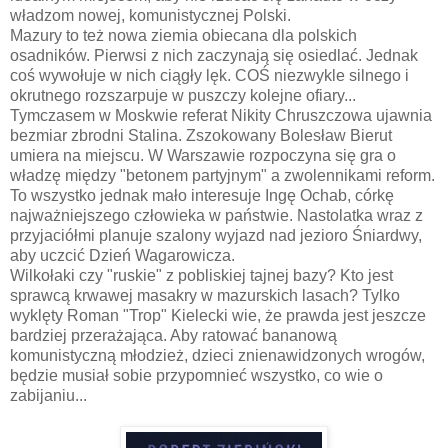
władzom nowej, komunistycznej Polski.
Mazury to też nowa ziemia obiecana dla polskich
osadników. Pierwsi z nich zaczynają się osiedlać. Jednak
coś wywołuje w nich ciągły lęk. COŚ niezwykle silnego i
okrutnego rozszarpuje w puszczy kolejne ofiary...
Tymczasem w Moskwie referat Nikity Chruszczowa ujawnia
bezmiar zbrodni Stalina. Zszokowany Bolesław Bierut
umiera na miejscu. W Warszawie rozpoczyna się gra o
władzę między "betonem partyjnym" a zwolennikami reform.
To wszystko jednak mało interesuje Ingę Ochab, córkę
najważniejszego człowieka w państwie. Nastolatka wraz z
przyjaciółmi planuje szalony wyjazd nad jezioro Śniardwy,
aby uczcić Dzień Wagarowicza.
Wilkołaki czy "ruskie" z pobliskiej tajnej bazy? Kto jest
sprawcą krwawej masakry w mazurskich lasach? Tylko
wyklęty Roman "Trop" Kielecki wie, że prawda jest jeszcze
bardziej przerażająca. Aby ratować bananową
komunistyczną młodzież, dzieci znienawidzonych wrogów,
będzie musiał sobie przypomnieć wszystko, co wie o
zabijaniu...