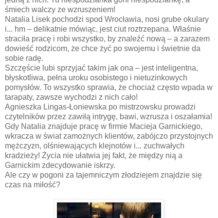
śmiech walczy ze wzruszeniem!
Natalia Lisek pochodzi spod Wrocławia, nosi grube okulary
i... hm – delikatnie mówiąc, jest ciut roztrzepana. Właśnie
straciła pracę i robi wszystko, by znaleźć nową – a zarazem
dowieść rodzicom, że chce żyć po swojemu i świetnie da
sobie radę.
Szczęście lubi sprzyjać takim jak ona – jest inteligentna,
błyskotliwa, pełna uroku osobistego i nietuzinkowych
pomysłów. To wszystko sprawia, że chociaż często wpada w
tarapaty, zawsze wychodzi z nich cało!
Agnieszka Lingas-Łoniewska po mistrzowsku prowadzi
czytelników przez zawiłą intrygę, bawi, wzrusza i oszałamia!
Gdy Natalia znajduje pracę w firmie Macieja Garnickiego,
wkracza w świat zamożnych klientów, zabójczo przystojnych
mężczyzn, olśniewających klejnotów i... zuchwałych
kradzieży! Życia nie ułatwia jej fakt, że między nią a
Garnickim zdecydowanie iskrzy.
Ale czy w pogoni za tajemniczym złodziejem znajdzie się
czas na miłość?