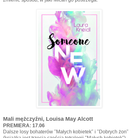
Mali mężczyźni, Louisa May Alcott
PREMIERA: 17.06
Dalsze losy bohaterów "Małych kobietek" i "Dobrych żon"
(książka jest trzecią częścią tetralogii "Małych kobietek").