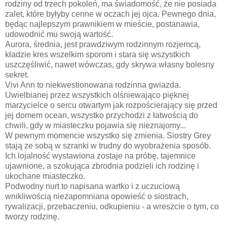
rodziny od trzech pokoleń, ma świadomość, że nie posiada
zalet, które byłyby cenne w oczach jej ojca. Pewnego dnia,
będąc najlepszym prawnikiem w mieście, postanawia,
udowodnić mu swoją wartość.
Aurora, średnia, jest prawdziwym rodzinnym rozjemcą,
kładzie kres wszelkim sporom i stara się wszystkich
uszczęśliwić, nawet wówczas, gdy skrywa własny bolesny
sekret.
Vivi Ann to niekwestionowana rodzinna gwiazda.
Uwielbianej przez wszystkich olśniewająco pięknej
marzycielce o sercu otwartym jak rozpościerający się przed
jej domem ocean, wszystko przychodzi z łatwością do
chwili, gdy w miasteczku pojawia się nieznajomy...
W pewnym momencie wszystko się zmienia. Siostry Grey
stają ze sobą w szranki w trudny do wyobrażenia sposób.
Ich lojalność wystawiona zostaje na próbę, tajemnice
ujawnione, a szokująca zbrodnia podzieli ich rodzinę i
ukochane miasteczko.
Podwodny nurt to napisana wartko i z uczuciową
wnikliwością niezapomniana opowieść o siostrach,
rywalizacji, przebaczeniu, odkupieniu - a wreszcie o tym, co
tworzy rodzinę.