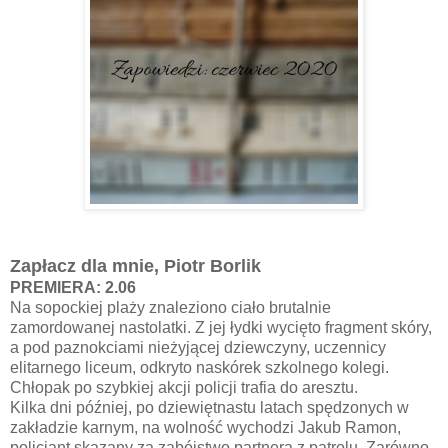
Zapłacz dla mnie, Piotr Borlik
PREMIERA: 2.06
Na sopockiej plaży znaleziono ciało brutalnie
zamordowanej nastolatki. Z jej łydki wycięto fragment skóry,
a pod paznokciami nieżyjącej dziewczyny, uczennicy
elitarnego liceum, odkryto naskórek szkolnego kolegi.
Chłopak po szybkiej akcji policji trafia do aresztu.
Kilka dni później, po dziewiętnastu latach spędzonych w
zakładzie karnym, na wolność wychodzi Jakub Ramon,
policjant skazany za zabójstwo partnera z patrolu. Zarówno