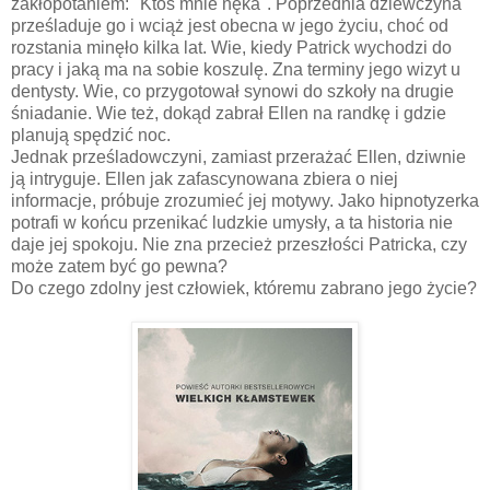
zakłopotaniem: "Ktoś mnie nęka". Poprzednia dziewczyna
prześladuje go i wciąż jest obecna w jego życiu, choć od
rozstania minęło kilka lat. Wie, kiedy Patrick wychodzi do
pracy i jaką ma na sobie koszulę. Zna terminy jego wizyt u
dentysty. Wie, co przygotował synowi do szkoły na drugie
śniadanie. Wie też, dokąd zabrał Ellen na randkę i gdzie
planują spędzić noc.
Jednak prześladowczyni, zamiast przerażać Ellen, dziwnie
ją intryguje. Ellen jak zafascynowana zbiera o niej
informacje, próbuje zrozumieć jej motywy. Jako hipnotyzerka
potrafi w końcu przenikać ludzkie umysły, a ta historia nie
daje jej spokoju. Nie zna przecież przeszłości Patricka, czy
może zatem być go pewna?
Do czego zdolny jest człowiek, któremu zabrano jego życie?