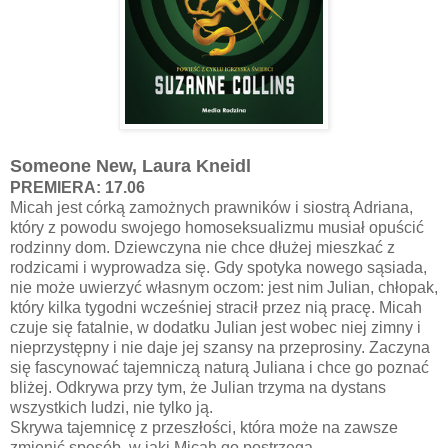
Someone New, Laura Kneidl
PREMIERA: 17.06
Micah jest córką zamożnych prawników i siostrą Adriana,
który z powodu swojego homoseksualizmu musiał opuścić
rodzinny dom. Dziewczyna nie chce dłużej mieszkać z
rodzicami i wyprowadza się. Gdy spotyka nowego sąsiada,
nie może uwierzyć własnym oczom: jest nim Julian, chłopak,
który kilka tygodni wcześniej stracił przez nią pracę. Micah
czuje się fatalnie, w dodatku Julian jest wobec niej zimny i
nieprzystępny i nie daje jej szansy na przeprosiny. Zaczyna
się fascynować tajemniczą naturą Juliana i chce go poznać
bliżej. Odkrywa przy tym, że Julian trzyma na dystans
wszystkich ludzi, nie tylko ją.
Skrywa tajemnicę z przeszłości, która może na zawsze
zmienić sposób, w jaki Micah go postrzega.