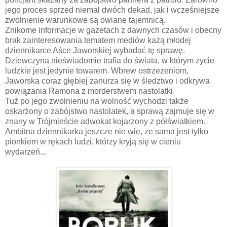
jego proces sprzed niemal dwóch dekad, jak i wcześniejsze
zwolnienie warunkowe są owiane tajemnicą.
Znikome informacje w gazetach z dawnych czasów i obecny
brak zainteresowania tematem mediów każą młodej
dziennikarce Aśce Jaworskiej wybadać tę sprawę.
Dziewczyna nieświadomie trafia do świata, w którym życie
ludzkie jest jedynie towarem. Wbrew ostrzeżeniom,
Jaworska coraz głębiej zanurza się w śledztwo i odkrywa
powiązania Ramona z morderstwem nastolatki.
Tuż po jego zwolnieniu na wolność wychodzi także
oskarżony o zabójstwo nastolatek, a sprawą zajmuje się w
znany w Trójmieście adwokat kojarzony z półświatkiem.
Ambitna dziennikarka jeszcze nie wie, że sama jest tylko
pionkiem w rękach ludzi, którzy kryją się w cieniu
wydarzeń...