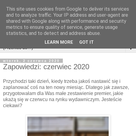
This site uses cookies from Google to deliver its services
and to analyze traffic. Your IP address and user-agent are
shared with Google along with performance and security
metrics to ensure quality of service, generate usage
statistics, and to detect and address abuse.
LEARN MORE
GOT IT
▼
wtorek, 2 czerwca 2020
Zapowiedzi: czerwiec 2020
Przychodzi taki dzień, kiedy trzeba jakoś nastawić się i
zaplanować coś na ten nowy miesiąc. Dlatego jak zawsze,
przygotowałam dla Was małe zestawienie premier, jakie
ukażą się w czerwcu na rynku wydawniczym. Jesteście
ciekawi?