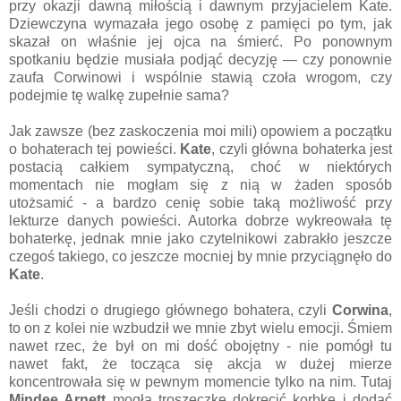
przy okazji dawną miłością i dawnym przyjacielem Kate.
Dziewczyna wymazała jego osobę z pamięci po tym, jak
skazał on właśnie jej ojca na śmierć. Po ponownym
spotkaniu będzie musiała podjąć decyzję — czy ponownie
zaufa Corwinowi i wspólnie stawią czoła wrogom, czy
podejmie tę walkę zupełnie sama?
Jak zawsze (bez zaskoczenia moi mili) opowiem a początku
o bohaterach tej powieści.
Kate
, czyli główna bohaterka jest
postacią całkiem sympatyczną, choć w niektórych
momentach nie mogłam się z nią w żaden sposób
utożsamić - a bardzo cenię sobie taką możliwość przy
lekturze danych powieści. Autorka dobrze wykreowała tę
bohaterkę, jednak mnie jako czytelnikowi zabrakło jeszcze
czegoś takiego, co jeszcze mocniej by mnie przyciągnęło do
Kate
.
Jeśli chodzi o drugiego głównego bohatera, czyli
Corwina
,
to on z kolei nie wzbudził we mnie zbyt wielu emocji. Śmiem
nawet rzec, że był on mi dość obojętny - nie pomógł tu
nawet fakt, że tocząca się akcja w dużej mierze
koncentrowała się w pewnym momencie tylko na nim. Tutaj
Mindee Arnett
mogła troszeczkę dokręcić korbkę i dodać