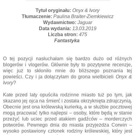
Tytuł oryginału:
Onyx & Ivory
Tłumaczenie:
Paulina Braiter-Ziemkiewicz
Wydawnictwo:
Jaguar
Data wydania:
13.03.2019
Liczba stron:
475
Fantastyka
O tej pozycji nasłuchałam się bardzo dużo od różnych
blogerów i vlogerów. Głównie były to pozytywne recenzje,
więc już to skłoniło mnie do bliższego poznania tej
powieści. Czy i ja dołączyłam do grona wielbicieli
Onyx &
Ivory
?
Kate przed laty opuściła rodzinne miasto tuż po tym, jak
skazano jej ojca na śmierć i została okrzyknięta zdrajczynią.
Obecnie jest ona królewską kurierką, a w służbie pocztowej
mogą pracować tylko najlepsi – osoby, które będą w stanie
przeżyć lub uciec przed atakiem gadźców – morderczych
potworów. Pewnego dnia do miasta przyjeżdża Corwin –
wysoko postawiony członek rodziny królewskiej, który jest