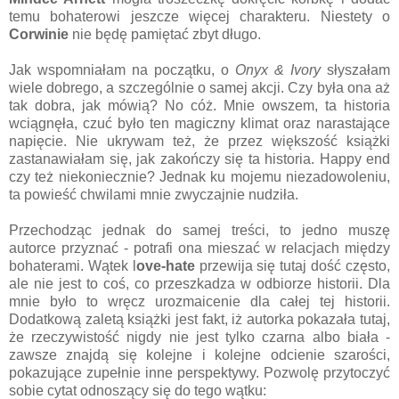
temu bohaterowi jeszcze więcej charakteru. Niestety o
Corwinie
nie będę pamiętać zbyt długo.
Jak wspomniałam na początku, o
Onyx & Ivory
słyszałam
wiele dobrego, a szczególnie o samej akcji. Czy była ona aż
tak dobra, jak mówią? No cóż. Mnie owszem, ta historia
wciągnęła, czuć było ten magiczny klimat oraz narastające
napięcie. Nie ukrywam też, że przez większość książki
zastanawiałam się, jak zakończy się ta historia. Happy end
czy też niekoniecznie? Jednak ku mojemu niezadowoleniu,
ta powieść chwilami mnie zwyczajnie nudziła.
Przechodząc jednak do samej treści, to jedno muszę
autorce przyznać - potrafi ona mieszać w relacjach między
bohaterami. Wątek l
ove-hate
przewija się tutaj dość często,
ale nie jest to coś, co przeszkadza w odbiorze historii. Dla
mnie było to wręcz urozmaicenie dla całej tej historii.
Dodatkową zaletą książki jest fakt, iż autorka pokazała tutaj,
że rzeczywistość nigdy nie jest tylko czarna albo biała -
zawsze znajdą się kolejne i kolejne odcienie szarości,
pokazujące zupełnie inne perspektywy. Pozwolę przytoczyć
sobie cytat odnoszący się do tego wątku: