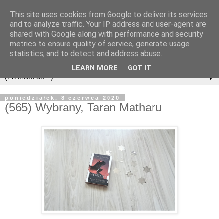
This site uses cookies from Google to deliver its services
and to analyze traffic. Your IP address and user-agent are
shared with Google along with performance and security
metrics to ensure quality of service, generate usage
statistics, and to detect and address abuse.
LEARN MORE
GOT IT
▼
poniedziałek, 8 czerwca 2020
(565) Wybrany, Taran Matharu