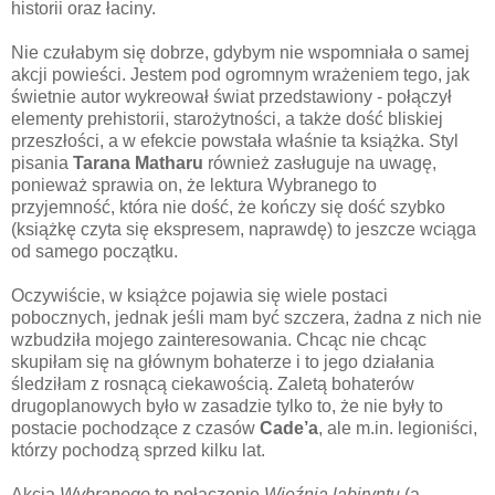
historii oraz łaciny.
Nie czułabym się dobrze, gdybym nie wspomniała o samej
akcji powieści. Jestem pod ogromnym wrażeniem tego, jak
świetnie autor wykreował świat przedstawiony - połączył
elementy prehistorii, starożytności, a także dość bliskiej
przeszłości, a w efekcie powstała właśnie ta książka. Styl
pisania
Tarana Matharu
również zasługuje na uwagę,
ponieważ sprawia on, że lektura Wybranego to
przyjemność, która nie dość, że kończy się dość szybko
(książkę czyta się ekspresem, naprawdę) to jeszcze wciąga
od samego początku.
Oczywiście, w książce pojawia się wiele postaci
pobocznych, jednak jeśli mam być szczera, żadna z nich nie
wzbudziła mojego zainteresowania. Chcąc nie chcąc
skupiłam się na głównym bohaterze i to jego działania
śledziłam z rosnącą ciekawością. Zaletą bohaterów
drugoplanowych było w zasadzie tylko to, że nie były to
postacie pochodzące z czasów
Cade’a
, ale m.in. legioniści,
którzy pochodzą sprzed kilku lat.
Akcja
Wybranego
to połączenie
Więźnia labiryntu
(a