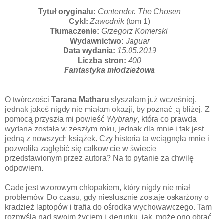
Tytuł oryginału:
Contender. The Chosen
Cykl:
Zawodnik
(tom 1)
Tłumaczenie:
Grzegorz Komerski
Wydawnictwo:
Jaguar
Data wydania:
15.05.2019
Liczba stron:
400
Fantastyka młodzieżowa
O twórczości
Tarana Matharu
słyszałam już wcześniej,
jednak jakoś nigdy nie miałam okazji, by poznać ją bliżej. Z
pomocą przyszła mi powieść
Wybrany
, która co prawda
wydana została w zeszłym roku, jednak dla mnie i tak jest
jedną z nowszych książek. Czy historia ta wciągnęła mnie i
pozwoliła zagłębić się całkowicie w świecie
przedstawionym przez autora? Na to pytanie za chwilę
odpowiem.
Cade jest wzorowym chłopakiem, który nigdy nie miał
problemów. Do czasu, gdy niesłusznie zostaje oskarżony o
kradzież laptopów i trafia do ośrodka wychowawczego. Tam
rozmyśla nad swoim życiem i kierunku, jaki może ono obrać.