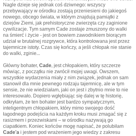
Nagle dzieje się jednak coś dziwnego: wszyscy
przebywający w ośrodku zostają przeniesieni do jakiegoś
nowego, obcego świata, w którym znajdują pamiątki z
dziejów Ziemi, jak prehistoryczne zwierzęta czy zaginione
cywilizacje. Tym samym Cade zostaje zmuszony do walki
na śmierć i życie - jest on bowiem zawodnikiem biorącym
udział w brutalnej rozgrywce, która kontrolowana jest przez
tajemnicze istoty. Czas się kończy, a jeśli chłopak nie stanie
do walki, zginie...
Główny bohater,
Cade
, jest chłopakiem, który szczerze
mówiąc, z początku nie zwrócił mojej uwagi. Owszem,
wszystkie wydarzenia miały z nim związek, jednak on sam
stanowił dla mnie pewnego rodzaju tajemnicę, ale w tym
sensie, że nie wiedziałam, jaki on jest i zbytnio mnie to nie
interesowało. Dopiero wgłębiając się dalej w tę historię,
odkryłam, że ten bohater jest bardzo sympatycznym,
inteligentnym chłopakiem, który mimo swojego dość
łagodnego podejścia na każdym kroku musi zmagać się z
rasizmem i przezwiskami – w ośrodku nazywają go
ciapatkiem. Koniec końców mogę napisać, że polubiłam
Cade’a
i jestem pod wrażeniem jego wiedzy z zakresu