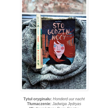
Tytuł oryginału:
Honderd uur nacht
Tłumaczenie:
Jadwiga Jędryas