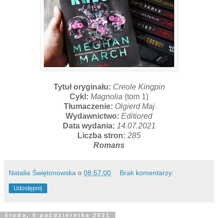
Tytuł oryginału:
Creole Kingpin
Cykl:
Magnolia
(tom 1)
Tłumaczenie:
Olgierd Maj
Wydawnictwo:
Editiored
Data wydania:
14.07.2021
Liczba stron:
285
Romans
Natalia Świętonowska
o
08:57:00
Brak komentarzy:
Udostępnij
środa, 6 października 2021