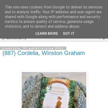
This site uses cookies from Google to deliver its services
and to analyze traffic. Your IP address and user-agent are
shared with Google along with performance and security
metrics to ensure quality of service, generate usage
statistics, and to detect and address abuse.
LEARN MORE
GOT IT
▼
niedziela, 31 października 2021
(887) Cordelia, Winston Graham