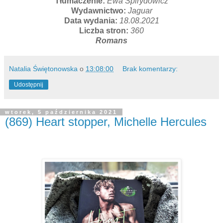
Tłumaczenie:
Ewa Spirydowicz
Wydawnictwo:
Jaguar
Data wydania:
18.08.2021
Liczba stron:
360
Romans
Natalia Świętonowska
o
13:08:00
Brak komentarzy:
Udostępnij
wtorek, 5 października 2021
(869) Heart stopper, Michelle Hercules