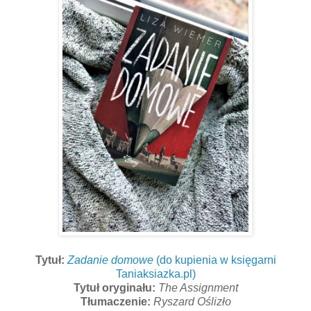
Tytuł:
Zadanie domowe
(do kupienia w księgarni
Taniaksiazka.pl)
Tytuł oryginału:
The Assignment
Tłumaczenie:
Ryszard Oślizło