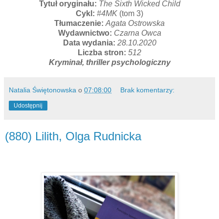
Tytuł oryginału:
The Sixth Wicked Child
Cykl:
#4MK
(tom 3)
Tłumaczenie:
Agata Ostrowska
Wydawnictwo:
Czarna Owca
Data wydania:
28.10.2020
Liczba stron:
512
Kryminał, thriller psychologiczny
Natalia Świętonowska
o
07:08:00
Brak komentarzy:
Udostępnij
(880) Lilith, Olga Rudnicka