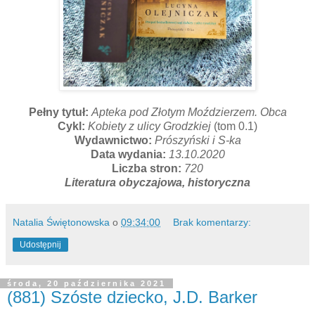
Pełny tytuł:
Apteka pod Złotym Moździerzem. Obca
Cykl:
Kobiety z ulicy Grodzkiej
(tom 0.1)
Wydawnictwo:
Prószyński i S-ka
Data wydania:
13.10.2020
Liczba stron:
720
Literatura obyczajowa, historyczna
Natalia Świętonowska
o
09:34:00
Brak komentarzy:
Udostępnij
środa, 20 października 2021
(881) Szóste dziecko, J.D. Barker