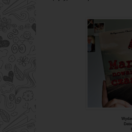
Wyda
Data