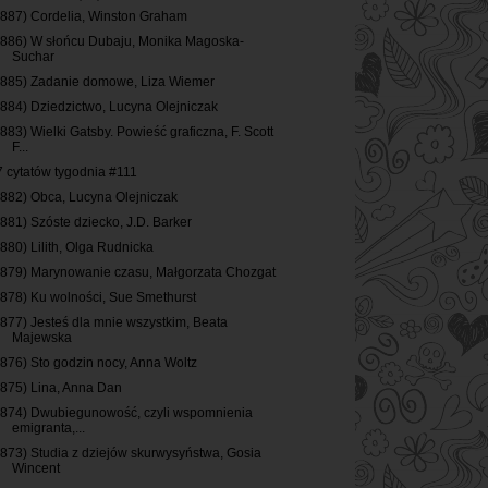
(887) Cordelia, Winston Graham
(886) W słońcu Dubaju, Monika Magoska-
Suchar
(885) Zadanie domowe, Liza Wiemer
(884) Dziedzictwo, Lucyna Olejniczak
(883) Wielki Gatsby. Powieść graficzna, F. Scott
F...
7 cytatów tygodnia #111
(882) Obca, Lucyna Olejniczak
(881) Szóste dziecko, J.D. Barker
(880) Lilith, Olga Rudnicka
(879) Marynowanie czasu, Małgorzata Chozgat
(878) Ku wolności, Sue Smethurst
(877) Jesteś dla mnie wszystkim, Beata
Majewska
(876) Sto godzin nocy, Anna Woltz
(875) Lina, Anna Dan
(874) Dwubiegunowość, czyli wspomnienia
emigranta,...
(873) Studia z dziejów skurwysyństwa, Gosia
Wincent