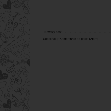
Nowszy post
Subskrybuj:
Komentarze do posta (Atom)