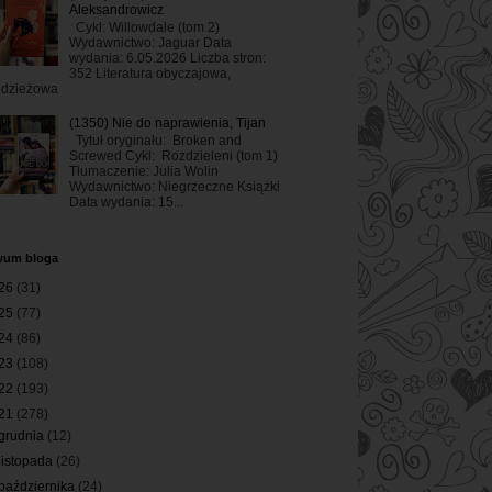
Aleksandrowicz
Cykl: Willowdale (tom 2)
Wydawnictwo: Jaguar Data
wydania: 6.05.2026 Liczba stron:
352 Literatura obyczajowa,
odzieżowa
(1350) Nie do naprawienia, Tijan
Tytuł oryginału: Broken and
Screwed Cykl: Rozdzieleni (tom 1)
Tłumaczenie: Julia Wolin
Wydawnictwo: Niegrzeczne Książki
Data wydania: 15...
wum bloga
26
(31)
25
(77)
24
(86)
23
(108)
22
(193)
21
(278)
grudnia
(12)
listopada
(26)
października
(24)