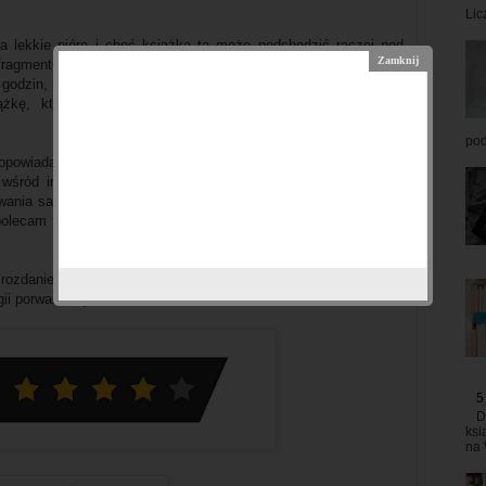
Lic
 lekkie pióro i choć książka ta może podchodzić raczej pod
 fragmentów typowo poetyckich – to czyta się ją lekko i szybko.
 godzin, bo nie chciałam odkładać
Kai
i jej historii, chociażby na
żkę, która jest dla mnie komfortowa – to zdecydowanie
pod
opowiadająca o problemach nastolatków oraz o tym, co jest się
 wśród innych. Myślę, że każdy z nas - prędzej czy później
iwania samego siebie oraz tego, co stanie się sensem naszego
olecam tym, którzy kochają powieści, w których nie zabraknie
 rozdanie, w którym możecie wygrać właśnie dwa egzemplarze
i porwania! :)
5
D
ksi
na 