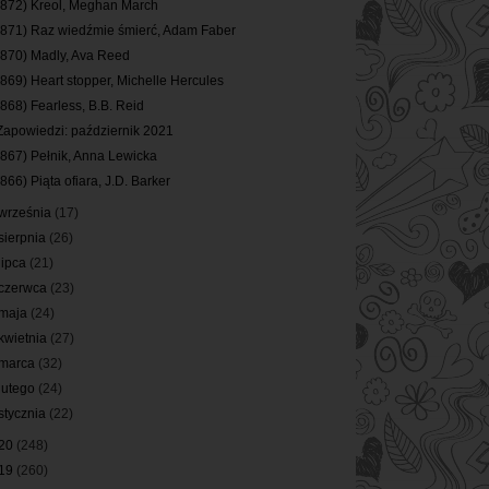
(872) Kreol, Meghan March
(871) Raz wiedźmie śmierć, Adam Faber
(870) Madly, Ava Reed
(869) Heart stopper, Michelle Hercules
(868) Fearless, B.B. Reid
Zapowiedzi: październik 2021
(867) Pełnik, Anna Lewicka
(866) Piąta ofiara, J.D. Barker
września
(17)
sierpnia
(26)
lipca
(21)
czerwca
(23)
maja
(24)
kwietnia
(27)
marca
(32)
lutego
(24)
stycznia
(22)
20
(248)
19
(260)