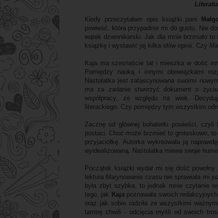
Literat
Kiedy przeczytałam opis książki pani
Małg
powieść, która przypadnie mi do gustu. Nie doś
wątek dziennikarski. Jak dla mnie brzmiało to
książkę i wystawić jej kilka słów opinii. Czy
Ma
Kaja ma szesnaście lat i mieszka w dość i
Pomiędzy nauką i innymi obowiązkami rozpo
Nastolatka jest zafascynowana swoimi nowym
ma za zadanie stworzyć dokument o życiu 
współpracy, ze względu na wiek. Decyduj
literackiego. Czy pomiędzy tym wszystkim odn
Zacznę od głównej bohaterki powieści, czyli
postaci. Choć może brzmieć to groteskowo, to 
przyjaciółkę. Autorka wykreowała ją naprawd
wyidealizowaną. Nastolatka miewa swoje humory
Początek książki wydał mi się dość powolny 
lektura
Marynowania czasu
nie sprawiała mi j
była zbyt szybka, to jednak mnie czytanie te
tego, jak
Kaja
poznawała swoich redakcyjnych 
oraz jak sobie radziła ze wszystkimi ważnym
tamtej chwili - odcięcia myśli od swoich tro