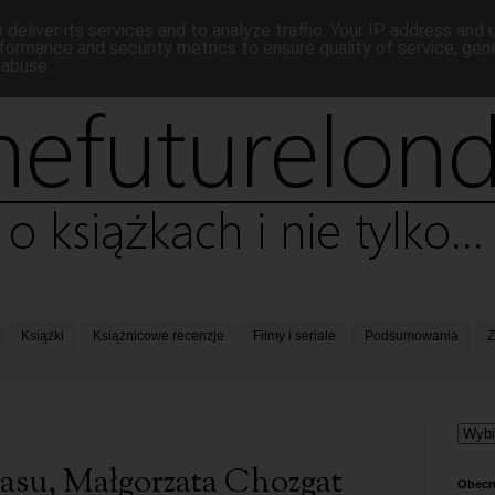
deliver its services and to analyze traffic. Your IP address and
formance and security metrics to ensure quality of service, ge
 abuse.
Książki
Książnicowe recenzje
Filmy i seriale
Podsumowania
Z
asu, Małgorzata Chozgat
Obecn