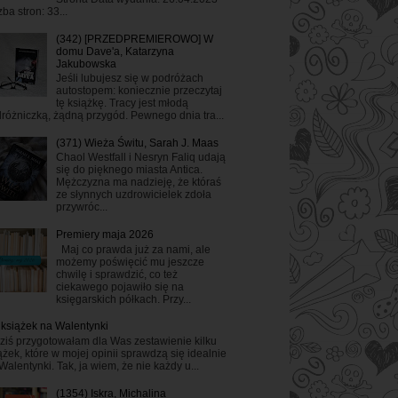
zba stron: 33...
(342) [PRZEDPREMIEROWO] W
domu Dave'a, Katarzyna
Jakubowska
Jeśli lubujesz się w podróżach
autostopem: koniecznie przeczytaj
tę książkę. Tracy jest młodą
różniczką, żądną przygód. Pewnego dnia tra...
(371) Wieża Świtu, Sarah J. Maas
Chaol Westfall i Nesryn Faliq udają
się do pięknego miasta Antica.
Mężczyzna ma nadzieję, że któraś
ze słynnych uzdrowicielek zdoła
przywróc...
Premiery maja 2026
Maj co prawda już za nami, ale
możemy poświęcić mu jeszcze
chwilę i sprawdzić, co też
ciekawego pojawiło się na
księgarskich półkach. Przy...
 książek na Walentynki
ziś przygotowałam dla Was zestawienie kilku
ążek, które w mojej opinii sprawdzą się idealnie
Walentynki. Tak, ja wiem, że nie każdy u...
(1354) Iskra, Michalina