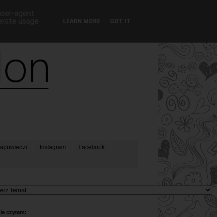
 user-agent
nerate usage
LEARN MORE
GOT IT
apowiedzi
Instagram
Facebook
ie czytam: