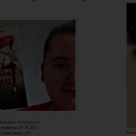
wnictwo:
AlterNatywne
 wydania:
24.06.2021
Recen
Liczba stron:
267