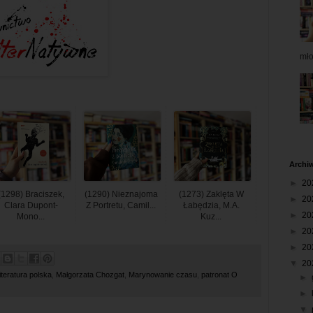
mł
Archi
►
20
(1298) Braciszek,
(1290) Nieznajoma
(1273) Zaklęta W
►
20
Clara Dupont-
Z Portretu, Camil...
Łabędzia, M.A.
►
20
Mono...
Kuz...
►
20
►
20
▼
20
literatura polska
,
Małgorzata Chozgat
,
Marynowanie czasu
,
patronat O
►
►
▼