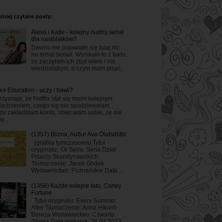
tniej czytane posty:
Alexa i Katie - kolejny nudny serial
dla nastolatków?
Dawno nie pojawiało się tutaj nic
na temat seriali. Wynikało to z faktu,
że zaczęłam ich zbyt wiele i nie
wiedziałabym, o czym mam pisać,
.
ex Education - uczy i bawi?
rzyznaję, że Netflix stał się moim kolejnym
leżnieniem, czego się nie spodziewałam.
dy zakładałam konto, obiecałam sobie, że nie
ę...
(1357) Blizna, Auður Ava Ólafsdóttir
(grafika tymczasowa) Tytuł
oryginału: Ör Seria: Seria Dzieł
Pisarzy Skandynawskich
Tłumaczenie: Jacek Godek
Wydawnictwo: Poznańskie Data ...
(1356) Każde kolejne lato, Carley
Fortune
Tytuł oryginału: Every Summer
After Tłumaczenie: Anna Hikiert-
Bereza Wydawnictwo: Czwarta
Strona Data wydania: 26.04.2023