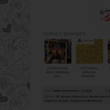
ZOBACZ RÓWNIEŻ:
(1346) Amanda
(1357) Blizna,
Black I Nefrytowy
Auður Ava
Dzw...
Ólafsdótti...
Autor:
Natalia Świętonowska
o
12:59:00
Etykiety:
5/6
,
literatura młodzieżowa
,
literatura piękna
,
książkach i nie tylko
,
wydawnictwo AlterNatywne