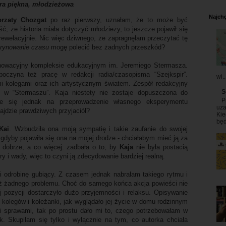
ura piękna, młodzieżowa
Najchę
orzaty Chozgat
po raz pierwszy, uznałam, że to może być
ć, że historia miała dotyczyć młodzieży, to jeszcze pojawił się
 rewelacyjnie. Nic więc dziwnego, że zapragnęłam przeczytać tę
rynowanie czasu
mogę polecić bez żadnych przeszkód?
nnowacyjny kompleksie edukacyjnym im. Jeremiego Stermasza.
czyna też pracę w redakcji radia/czasopisma “Szejkspir”.
wi..
i kolegami oraz ich artystycznym światem. Zespół redakcyjny
S
w “Stermaszu”. Kaja niestety nie zostaje dopuszczona do
P
e się jednak na przeprowadzenie własnego eksperymentu
uza
ajdzie prawdziwych przyjaciół?
Kie
będ
Kai
. Wzbudziła ona moją sympatię i takie zaufanie do swojej
gdyby pojawiła się ona na mojej drodze - chciałabym mieć ją za
ę dobrze, a co więcej: zadbała o to, by
Kaja
nie była postacią
 i wady, więc to czyni ją zdecydowanie bardziej realną.
i odrobinę gubiący. Z czasem jednak nabrałam takiego rytmu i
uż żadnego problemu. Choć do samego końca akcja powieści nie
j pozycji dostarczyło dużo przyjemności i relaksu. Opisywanie
kolegów i koleżanki, jak wyglądało jej życie w domu rodzinnym
i sprawami, tak po prostu dało mi to, czego potrzebowałam w
sk. Skupiłam się tylko i wyłącznie na tym, co autorka chciała