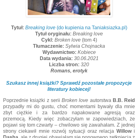
Tytuł:
Breaking love
(do kupienia na Taniaksiazka.pl)
Tytuł oryginału:
Breaking love
Cykl:
Broken love
(tom 4)
Tłumaczenie:
Sylwia Chojnacka
Wydawnictwo:
Kobiece
Data wydania:
30.06.2021
Liczba stron:
320
Romans, erotyk
Szukasz innej książki? Sprawdź pozostałe propozycje
literatury kobiecej!
Poprzednie książki z serii
Broken love
autorstwa
B.B. Reid
przypadły mi do gustu, choć momentami bywały dla mnie
zbyt ciężkie i za bardzo napakowane agresją oraz
przemocą. Kiedy więc zobaczyłam w zapowiedziach, że
pojawi się tom czwarty – chwilowo się zawahałam. Z jednej
strony ciekawił mnie rozwój sytuacji oraz relacja
Willow
i
Dasha
, ale z drugiej obawiałam się ponownego zetknięcia z