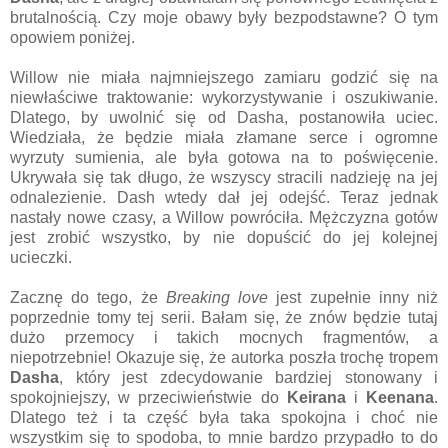
brutalnością. Czy moje obawy były bezpodstawne? O tym
opowiem poniżej.
Willow nie miała najmniejszego zamiaru godzić się na
niewłaściwe traktowanie: wykorzystywanie i oszukiwanie.
Dlatego, by uwolnić się od Dasha, postanowiła uciec.
Wiedziała, że będzie miała złamane serce i ogromne
wyrzuty sumienia, ale była gotowa na to poświęcenie.
Ukrywała się tak długo, że wszyscy stracili nadzieję na jej
odnalezienie. Dash wtedy dał jej odejść. Teraz jednak
nastały nowe czasy, a Willow powróciła. Mężczyzna gotów
jest zrobić wszystko, by nie dopuścić do jej kolejnej
ucieczki.
Zacznę do tego, że
Breaking love
jest zupełnie inny niż
poprzednie tomy tej serii. Bałam się, że znów będzie tutaj
dużo przemocy i takich mocnych fragmentów, a
niepotrzebnie! Okazuje się, że autorka poszła trochę tropem
Dasha
, który jest zdecydowanie bardziej stonowany i
spokojniejszy, w przeciwieństwie do
Keirana
i
Keenana
.
Dlatego też i ta część była taka spokojna i choć nie
wszystkim się to spodoba, to mnie bardzo przypadło to do