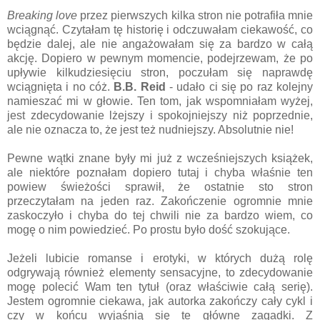
Breaking love
przez pierwszych kilka stron nie potrafiła mnie
wciągnąć. Czytałam tę historię i odczuwałam ciekawość, co
będzie dalej, ale nie angażowałam się za bardzo w całą
akcję. Dopiero w pewnym momencie, podejrzewam, że po
upływie kilkudziesięciu stron, poczułam się naprawdę
wciągnięta i no cóż.
B.B. Reid
- udało ci się po raz kolejny
namieszać mi w głowie. Ten tom, jak wspomniałam wyżej,
jest zdecydowanie lżejszy i spokojniejszy niż poprzednie,
ale nie oznacza to, że jest też nudniejszy. Absolutnie nie!
Pewne wątki znane były mi już z wcześniejszych książek,
ale niektóre poznałam dopiero tutaj i chyba właśnie ten
powiew świeżości sprawił, że ostatnie sto stron
przeczytałam na jeden raz. Zakończenie ogromnie mnie
zaskoczyło i chyba do tej chwili nie za bardzo wiem, co
mogę o nim powiedzieć. Po prostu było dość szokujące.
Jeżeli lubicie romanse i erotyki, w których dużą rolę
odgrywają również elementy sensacyjne, to zdecydowanie
mogę polecić Wam ten tytuł (oraz właściwie całą serię).
Jestem ogromnie ciekawa, jak autorka zakończy cały cykl i
czy w końcu wyjaśnią się te główne zagadki. Z