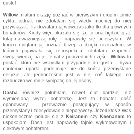
gustu!
Willow
miałam okazję poznać w pierwszym i drugim tomie
cyklu, jednak nie zdołałam się wtedy mocniej do niej
przywiązać. Traktowałam ją wówczas jako tło dla głównych
bohaterów. Kiedy więc okazało się, że to ona będzie grać
tutaj najważniejszą rolę - naprawdę się ucieszyłam. W
końcu mogłam ją poznać bliżej, a dzięki rozdziałom, w
których pojawiała się retrospekcja, zdołałam uzupełnić
swoją wiedzę na jej temat z poprzednich części.
Willow
to
postać, która nie wszystkim przypadnie do gustu – bywa
cholernie uparta, podejmuje nie do końca przemyślane
decyzje, ale jednocześnie jest w niej coś takiego, co
rozbudziło we mnie sympatię do jej osoby.
Dasha
również polubiłam, nawet ciut bardziej niż
wymienioną wyżej bohaterkę. Jest to bohater dość
opanowany i przeważnie postępujący w sposób
przemyślany i zdecydowanie nieporywczy. Jeżeli ktoś z Was
niekoniecznie polubił się z
Keiranem
czy
Keenanem
to
uspokajam, Dash jest naprawdę fajnie wykreowanym i
ciekawym bohaterem.