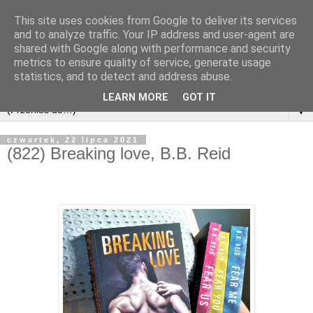
This site uses cookies from Google to deliver its services
and to analyze traffic. Your IP address and user-agent are
shared with Google along with performance and security
metrics to ensure quality of service, generate usage
statistics, and to detect and address abuse.
LEARN MORE
GOT IT
▼
czwartek, 22 lipca 2021
(822) Breaking love, B.B. Reid