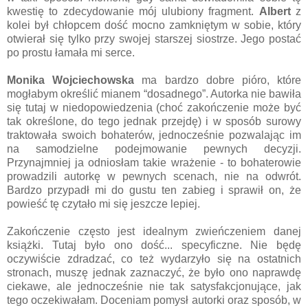
kwestię to zdecydowanie mój ulubiony fragment.
Albert
z
kolei był chłopcem dość mocno zamkniętym w sobie, który
otwierał się tylko przy swojej starszej siostrze. Jego postać
po prostu łamała mi serce.
Monika Wojciechowska
ma bardzo dobre pióro, które
mogłabym określić mianem “dosadnego”. Autorka nie bawiła
się tutaj w niedopowiedzenia (choć zakończenie może być
tak określone, do tego jednak przejdę) i w sposób surowy
traktowała swoich bohaterów, jednocześnie pozwalając im
na samodzielne podejmowanie pewnych decyzji.
Przynajmniej ja odniosłam takie wrażenie - to bohaterowie
prowadzili autorkę w pewnych scenach, nie na odwrót.
Bardzo przypadł mi do gustu ten zabieg i sprawił on, że
powieść tę czytało mi się jeszcze lepiej.
Zakończenie często jest idealnym zwieńczeniem danej
książki. Tutaj było ono dość... specyficzne. Nie będę
oczywiście zdradzać, co też wydarzyło się na ostatnich
stronach, muszę jednak zaznaczyć, że było ono naprawdę
ciekawe, ale jednocześnie nie tak satysfakcjonujące, jak
tego oczekiwałam. Doceniam pomysł autorki oraz sposób, w