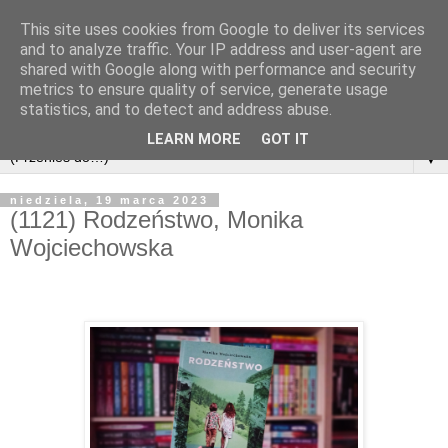
This site uses cookies from Google to deliver its services
and to analyze traffic. Your IP address and user-agent are
shared with Google along with performance and security
metrics to ensure quality of service, generate usage
statistics, and to detect and address abuse.
LEARN MORE
GOT IT
▼
niedziela, 19 marca 2023
(1121) Rodzeństwo, Monika
Wojciechowska