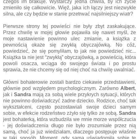
czegoś im brakuje. Wystarczy jedna chwila, by ich życie
zmieniło się całkowicie. Więź, jaka ich łączy jest niezwykle
silna, ale czy będzie w stanie przetrwać najsilniejszy wiatr?
Pierwsze strony tej powieści nie były zbyt zaskakujące.
Przez chwilę w mojej głowie pojawiła się nawet myśl, że
moje nastawienie powinno ulec zmianie, a książka z
pewnością okaże się zwykłą obyczajówką. No cóż,
powiedzieć, że się pomyliłam, to jak nie powiedzieć nic...
Książka ta nie jest “zwykłą” obyczajówką, a powieścią, która
powoli osacza, wciąga do swojego świata i po prostu
sprawia, że nie chcemy się od niej choć na chwilę uwalniać.
Główni bohaterowie zostali bardzo ciekawie przedstawieni,
głównie pod względem psychologicznym. Zarówno
Albert
,
jak i
Sandra
mają za sobą wiele przykrych sytuacji, których
nie powinno doświadczyć żadne dziecko. Rodzice, choć tak
wykształceni, często pozostawiali swoje dzieci samym
sobie, w efekcie rodzeństwo zżyło się tylko ze sobą.
Sandra
jest bohaterką, która wzbudziła we mnie morze współczucia
- jej doświadczenia długo nie było zrozumiałe przez nią
samą, choć ja już wiedziałam, dlaczego postępuje właśnie
w taki sposób. Moment, gdy sama uświadomiła sobie tę