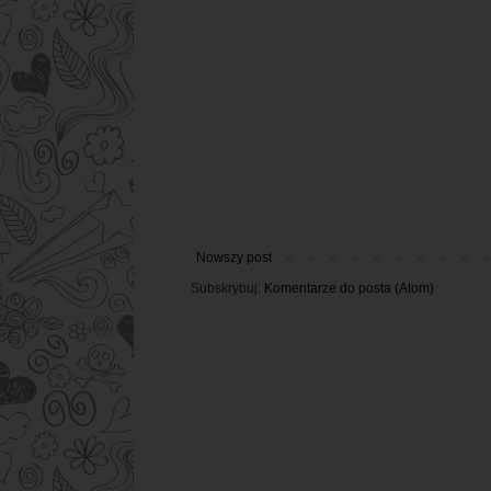
Nowszy post
Subskrybuj:
Komentarze do posta (Atom)