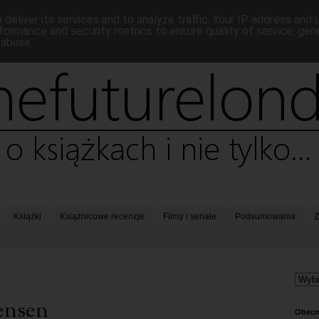
deliver its services and to analyze traffic. Your IP address and
formance and security metrics to ensure quality of service, ge
 abuse.
Książki
Książnicowe recenzje
Filmy i seriale
Podsumowania
Z
Jensen
Obecn