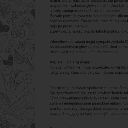
Grace
, która musi jakoś pozbierać się po śmier
przyjaciółki, wzbudza głównie litość. Jest tak
a żeby zasnąć musi brać tabletki nasenne.
Prawdę powiedziawszy ta bohaterka jest dla mni
sposób związana. Zazwyczaj udaje mi się nawi
tego po prostu nie było.
Z pewnością należy ona do takich postaci, o kt
Zdecydowanie więcej mojej sympatii zyskała
C
przeciwieństwem głównej bohaterki. Jest, a rac
miała swoje marzenia i cele do spełnienia.
Ale, ale... Co z tą
Anną
?
No cóż. Chyba nie mogę powiedzieć o niej nic w
jakąś zołzą, która coś ukrywa. I to coś napraw
Jest to moje pierwsze spotkanie z Louise Jen
Nie spodziewałam się, że ta powieść będzie tak
Choć przewidziałam kilka wydarzeń, które były 
stylem i umiejętnościami pisarskimi autorki. O
tym temacie zbyt dużego doświadczenia, to wie
pewna, że sięgnę po kolejne książki pani Jense