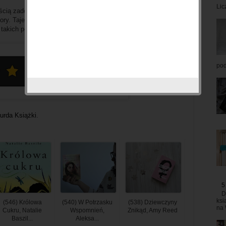
Lic
ścią zadowoli wszystkich miłośników lekkich thrillerów oraz
ory. Tajemnice, przerażające sytuacje, które sprawiają, że na
 w takich powieściach. Ja jestem zdecydowanie na tak.
pod
urda Książki
.
5
D
ksi
(546) Królowa
(540) W Potrzasku
(538) Dziewczyny
na 
Cukru, Natalie
Wspomnień,
Znikąd, Amy Reed
Baszil...
Aleksa...