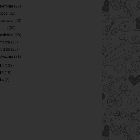
sierpnia
(26)
lipca
(31)
czerwca
(28)
maja
(30)
kwietnia
(28)
marca
(28)
lutego
(23)
stycznia
(31)
16
(133)
15
(15)
14
(2)