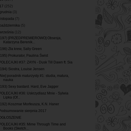
17
(252)
grudnia
(3)
listopada
(7)
października
(5)
września
(12)
(197) [PRZEDPREMIEROWO] Obsesja,
Katarzyna Berenik...
(196) Zła krew, Sally Green
(195) Prokurator, Paulina Świst
POLECAJKI #37: ZAYN - Dusk Till Dawn ft. Sia
(194) Siostra, Louise Jensen
[Nie] poradnik maturzysty #1: studia, matura,
nauka
(193) Sexy bastard. Hard, Eve Jagger
POLECAJKI #36: Uskrzydlasz Mnie - Sylwia
Lipka (Of...
(192) Koszmar Morfeusza, K.N. Haner
Podsumowanie sierpnia 2017
OGŁOSZENIE
POLECAJKI #35: Mime Through Time and
Books (Sketch...