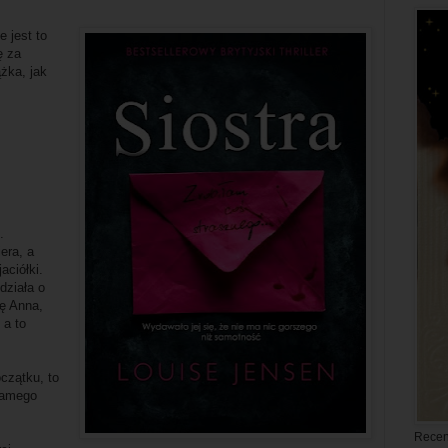
e jest to
ę za
ążka, jak
.
era, a
aciółki.
działa o
ię Anna,
 a to
czątku, to
samego
Recen