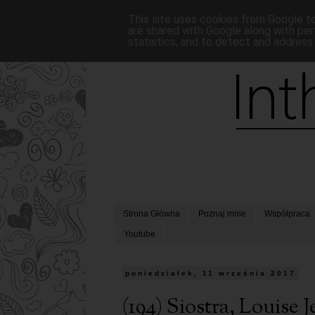
This site uses cookies from Google to 
are shared with Google along with per
statistics, and to detect and address
Strona Główna
Poznaj mnie
Współpraca
Youtube
poniedziałek, 11 września 2017
(194) Siostra, Louise 