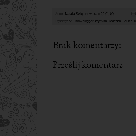
Autor:
Natalia Świętonowska
o
20:01:00
Etykiety:
5/6
,
bookblogger
,
kryminał
,
książka
,
Louise J
Brak komentarzy:
Prześlij komentarz