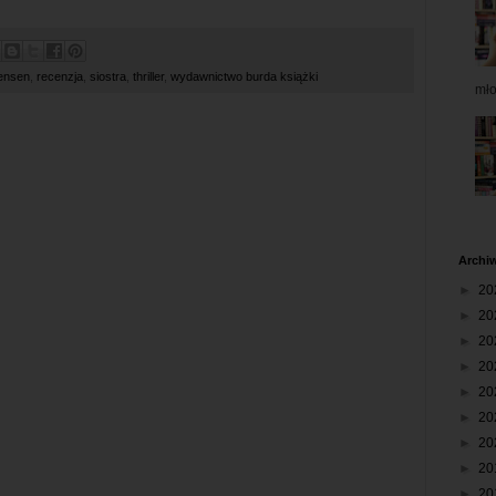
ensen
,
recenzja
,
siostra
,
thriller
,
wydawnictwo burda książki
mł
Archi
►
20
►
20
►
20
►
20
►
20
►
20
►
20
►
20
►
20