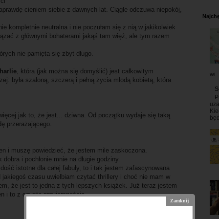
ci
 naprawdę cieniem siebie z dawnych lat. Ciągle odczuwa niepokój,
Najchę
e kompletnie neutralna i nie poczułam się z nią w jakikolwiek
ązać z głównymi bohaterami jakąś tam więź, ale tym razem
órych nie pamięta się zbyt długo.
harlie
, która (jak można się domyślić) jest całkowitym
wi..
zej: była szaloną, szczerą i pełną życia młodą kobietą, która
S
P
uza
Kie
ięcej jak to, że jest... dziwna. Od początku wydaje się taką
będ
dę przerażającego.
sen i muszę powiedzieć, że jestem mile zaskoczona.
 dobra i pochłonie mnie na długie godziny.
dość istotne dla całej fabuły, to i tak jestem zafascynowana
d jakiegoś czasu uwielbiam czytać thrillery i choć nie mam w
m, że jest to jedna z tych lepszych książek. Już teraz jestem
n i to z czystą przyjemnością.