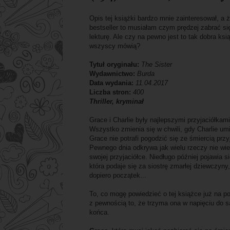
Opis tej książki bardzo mnie zainteresował, a ż
bestseller to musiałam czym prędzej zabrać si
lekturę. Ale czy na pewno jest to tak dobra ksi
wszyscy mówią?
Tytuł oryginału:
The Sister
Wydawnictwo:
Burda
Data wydania:
11.04.2017
Liczba stron:
400
Thriller, kryminał
Grace i Charlie były najlepszymi przyjaciółkami
Wszystko zmienia się w chwili, gdy Charlie umi
Grace nie potrafi pogodzić się ze śmiercią przyj
Pewnego dnia odkrywa jak wielu rzeczy nie wie
swojej przyjaciółce. Niedługo później pojawia s
która podaje się za siostrę zmarłej dziewczyny,
dopiero początek...
To, co mogę powiedzieć o tej książce już na po
z pewnością to, że trzyma ona w napięciu do 
końca.