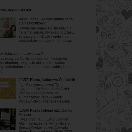
tniej czytane posty:
Alexa i Katie - kolejny nudny serial
dla nastolatków?
Dawno nie pojawiało się tutaj nic
na temat seriali. Wynikało to z faktu,
że zaczęłam ich zbyt wiele i nie
wiedziałabym, o czym mam pisać,
.
ex Education - uczy i bawi?
rzyznaję, że Netflix stał się moim kolejnym
leżnieniem, czego się nie spodziewałam.
dy zakładałam konto, obiecałam sobie, że nie
ę...
(1357) Blizna, Auður Ava Ólafsdóttir
(grafika tymczasowa) Tytuł
oryginału: Ör Seria: Seria Dzieł
Pisarzy Skandynawskich
Tłumaczenie: Jacek Godek
Wydawnictwo: Poznańskie Data ...
(1356) Każde kolejne lato, Carley
Fortune
Tytuł oryginału: Every Summer
After Tłumaczenie: Anna Hikiert-
Bereza Wydawnictwo: Czwarta
Strona Data wydania: 26.04.2023