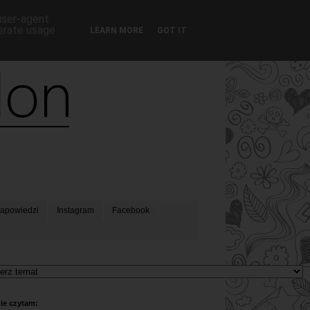
 user-agent
nerate usage
LEARN MORE
GOT IT
apowiedzi
Instagram
Facebook
ie czytam: