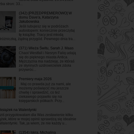
zba stron: 33...
(342) [PRZEDPREMIEROWO] W
domu Dave'a, Katarzyna
Jakubowska
Jeśli lubujesz się w podróżach
autostopem: koniecznie przeczytaj
tę książkę. Tracy jest młodą
różniczką, żądną przygód. Pewnego dnia tra...
(371) Wieża Świtu, Sarah J. Maas
Chaol Westfall i Nesryn Faliq udają
się do pięknego miasta Antica.
Mężczyzna ma nadzieję, że któraś
ze słynnych uzdrowicielek zdoła
przywróc...
Premiery maja 2026
Maj co prawda już za nami, ale
możemy poświęcić mu jeszcze
chwilę i sprawdzić, co też
ciekawego pojawiło się na
księgarskich półkach. Przy...
 książek na Walentynki
ziś przygotowałam dla Was zestawienie kilku
ążek, które w mojej opinii sprawdzą się idealnie
Walentynki. Tak, ja wiem, że nie każdy u...
(1354) Iskra, Michalina