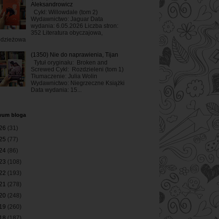
Aleksandrowicz
Cykl: Willowdale (tom 2)
Wydawnictwo: Jaguar Data
wydania: 6.05.2026 Liczba stron:
352 Literatura obyczajowa,
odzieżowa
(1350) Nie do naprawienia, Tijan
Tytuł oryginału: Broken and
Screwed Cykl: Rozdzieleni (tom 1)
Tłumaczenie: Julia Wolin
Wydawnictwo: Niegrzeczne Książki
Data wydania: 15...
wum bloga
26
(31)
25
(77)
24
(86)
23
(108)
22
(193)
21
(278)
20
(248)
19
(260)
18
(187)