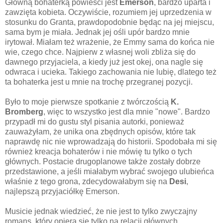
Główną bohaterką powieści jest
Emerson
, bardzo uparta i
zawzięta kobieta. Oczywiście, rozumiem jej uprzedzenia w
stosunku do Granta, prawdopodobnie będąc na jej miejscu,
sama bym je miała. Jednak jej ośli upór bardzo mnie
irytował. Miałam też wrażenie, że Emmy sama do końca nie
wie, czego chce. Najpierw z własnej woli zbliża się do
dawnego przyjaciela, a kiedy już jest okej, ona nagle się
odwraca i ucieka. Takiego zachowania nie lubię, dlatego też
ta bohaterka jest u mnie na trochę przegranej pozycji.
Było to moje pierwsze spotkanie z twórczością
K.
Bromberg
, więc to wszystko jest dla mnie "nowe". Bardzo
przypadł mi do gustu styl pisania autorki, ponieważ
zauważyłam, że unika ona zbędnych opisów, które tak
naprawdę nic nie wprowadzają do historii. Spodobała mi się
również kreacja bohaterów i nie mówię tu tylko o tych
głównych. Postacie drugoplanowe także zostały dobrze
przedstawione, a jeśli miałabym wybrać swojego ulubieńca
właśnie z tego grona, zdecydowałabym się na
Desi
,
najlepszą przyjaciółkę Emerson.
Musicie jednak wiedzieć, że nie jest to tylko zwyczajny
romans, który opiera się tylko na relacji głównych