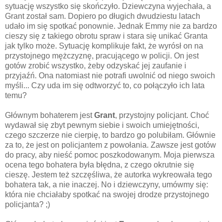
sytuację wszystko się skończyło. Dziewczyna wyjechała, a
Grant został sam. Dopiero po długich dwudziestu latach
udało im się spotkać ponownie. Jednak Emmy nie za bardzo
cieszy się z takiego obrotu spraw i stara się unikać Granta
jak tylko może. Sytuację komplikuje fakt, że wyrósł on na
przystojnego mężczyznę, pracującego w policji. On jest
gotów zrobić wszystko, żeby odzyskać jej zaufanie i
przyjaźń. Ona natomiast nie potrafi uwolnić od niego swoich
myśli... Czy uda im się odtworzyć to, co połączyło ich lata
temu?
Głównym bohaterem jest
Grant
, przystojny policjant. Choć
wydawał się zbyt pewnym siebie i swoich umiejętności,
czego szczerze nie cierpię, to bardzo go polubiłam. Głównie
za to, że jest on policjantem z powołania. Zawsze jest gotów
do pracy, aby nieść pomoc poszkodowanym. Moja pierwsza
ocena tego bohatera była błędna, z czego okrutnie się
cieszę. Jestem też szczęśliwa, że autorka wykreowała tego
bohatera tak, a nie inaczej. No i dziewczyny, umówmy się:
która nie chciałaby spotkać na swojej drodze przystojnego
policjanta? ;)