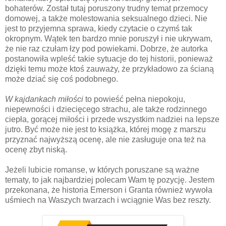
bohaterów. Został tutaj poruszony trudny temat przemocy
domowej, a także molestowania seksualnego dzieci. Nie
jest to przyjemna sprawa, kiedy czytacie o czymś tak
okropnym. Wątek ten bardzo mnie poruszył i nie ukrywam,
że nie raz czułam łzy pod powiekami. Dobrze, że autorka
postanowiła wpleść takie sytuacje do tej historii, ponieważ
dzięki temu może ktoś zauważy, że przykładowo za ścianą
może dziać się coś podobnego.
W kajdankach miłości
to powieść pełna niepokoju,
niepewności i dziecięcego strachu, ale także rodzinnego
ciepła, gorącej miłości i przede wszystkim nadziei na lepsze
jutro. Być może nie jest to książka, której mogę z marszu
przyznać najwyższą ocenę, ale nie zasługuje ona też na
ocenę zbyt niską.
Jeżeli lubicie romanse, w których poruszane są ważne
tematy, to jak najbardziej polecam Wam tę pozycję. Jestem
przekonana, że historia Emerson i Granta również wywoła
uśmiech na Waszych twarzach i wciągnie Was bez reszty.