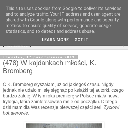
This site uses cookies from Google to deliver its services
and to analyze traffic. Your IP address and user-agent are
shared with Google along with performance and security
metrics to ensure quality of service, generate usage
statistics, and to detect and address abuse.
LEARN MORE
GOT IT
▼
czwartek, 17 października 2019
(478) W kajdankach miłości, K.
Bromberg
O K. Bromberg słyszałam już od jakiegoś czasu. Nigdy
jednak nie udało mi się sięgnąć po książki tej autorki, czego
bardzo żałuję. W tym roku premierę w Polsce miała nowa
trylogia, która zainteresowała mnie od początku. Dlatego
dziś mam dla Was recenzję pierwszej części serii
Życiowi
bohaterowie
.