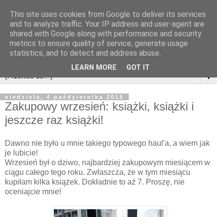
This site uses cookies from Google to deliver its services
and to analyze traffic. Your IP address and user-agent are
shared with Google along with performance and security
metrics to ensure quality of service, generate usage
statistics, and to detect and address abuse.
LEARN MORE
GOT IT
▼
niedziela, 4 października 2015
Zakupowy wrzesień: książki, książki i
jeszcze raz książki!
Dawno nie było u mnie takiego typowego haul'a, a wiem jak
je lubicie!
Wrzesień był o dziwo, najbardziej zakupowym miesiącem w
ciągu całego tego roku. Zwłaszcza, że w tym miesiącu
kupiłam kilka książek. Dokładnie to aż 7. Proszę, nie
oceniajcie mnie!