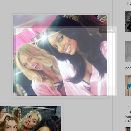
Lic
pod
5
D
ksi
na 