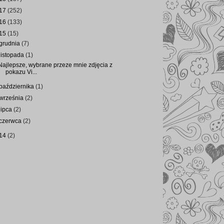
17
(252)
16
(133)
15
(15)
grudnia
(7)
listopada
(1)
Najlepsze, wybrane przeze mnie zdjęcia z
pokazu Vi...
października
(1)
września
(2)
lipca
(2)
czerwca
(2)
14
(2)