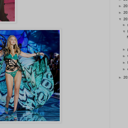
►
20
►
20
▼
20
►
▼
►
►
►
►
►
20