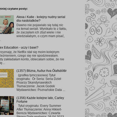
tniej czytane posty:
Alexa i Katie - kolejny nudny serial
dla nastolatków?
Dawno nie pojawiało się tutaj nic
na temat seriali. Wynikało to z faktu,
że zaczęłam ich zbyt wiele i nie
wiedziałabym, o czym mam pisać,
.
ex Education - uczy i bawi?
rzyznaję, że Netflix stał się moim kolejnym
leżnieniem, czego się nie spodziewałam.
dy zakładałam konto, obiecałam sobie, że nie
ę...
(1357) Blizna, Auður Ava Ólafsdóttir
(grafika tymczasowa) Tytuł
oryginału: Ör Seria: Seria Dzieł
Pisarzy Skandynawskich
Tłumaczenie: Jacek Godek
Wydawnictwo: Poznańskie Data ...
(1356) Każde kolejne lato, Carley
Fortune
Tytuł oryginału: Every Summer
After Tłumaczenie: Anna Hikiert-
Bereza Wydawnictwo: Czwarta
Strona Data wydania: 26.04.2023