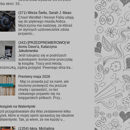
zba stron: 33...
(371) Wieża Świtu, Sarah J. Maas
Chaol Westfall i Nesryn Faliq udają
się do pięknego miasta Antica.
Mężczyzna ma nadzieję, że któraś
ze słynnych uzdrowicielek zdoła
przywróc...
(342) [PRZEDPREMIEROWO] W
domu Dave'a, Katarzyna
Jakubowska
Jeśli lubujesz się w podróżach
autostopem: koniecznie przeczytaj
tę książkę. Tracy jest młodą
różniczką, żądną przygód. Pewnego dnia tra...
Premiery maja 2026
Maj co prawda już za nami, ale
możemy poświęcić mu jeszcze
chwilę i sprawdzić, co też
ciekawego pojawiło się na
księgarskich półkach. Przy...
 książek na Walentynki
ziś przygotowałam dla Was zestawienie kilku
ążek, które w mojej opinii sprawdzą się idealnie
Walentynki. Tak, ja wiem, że nie każdy u...
(1354) Iskra, Michalina