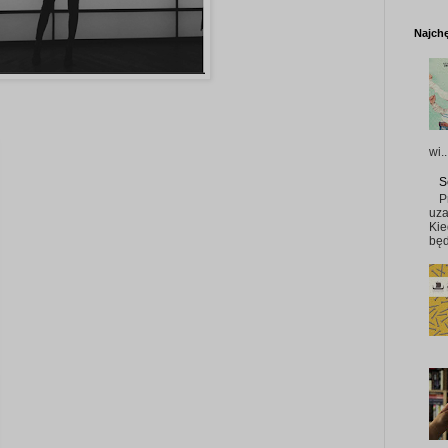
Najchę
wi..
S
P
uza
Kie
będ