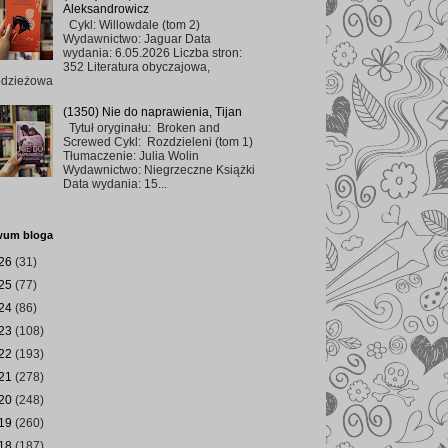
Aleksandrowicz
Cykl: Willowdale (tom 2)
Wydawnictwo: Jaguar Data
wydania: 6.05.2026 Liczba stron:
352 Literatura obyczajowa,
odzieżowa
(1350) Nie do naprawienia, Tijan
Tytuł oryginału: Broken and
Screwed Cykl: Rozdzieleni (tom 1)
Tłumaczenie: Julia Wolin
Wydawnictwo: Niegrzeczne Książki
Data wydania: 15...
wum bloga
26
(31)
25
(77)
24
(86)
23
(108)
22
(193)
21
(278)
20
(248)
19
(260)
18
(187)