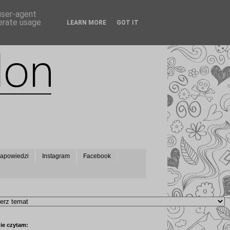
 user-agent
nerate usage
LEARN MORE
GOT IT
apowiedzi
Instagram
Facebook
ie czytam: