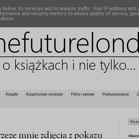
deliver its services and to analyze traffic. Your IP address and
formance and security metrics to ensure quality of service, ge
 abuse.
Książki
Książnicowe recenzje
Filmy i seriale
Podsumowania
Z
zeze mnie zdjęcia z pokazu
Obecn