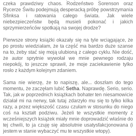
czeka prawdziwy chaos. Rodzeństwo Sorenson oraz
Rycerze Świtu podejmują desperacką próbę powstrzymania
Sfinksa i ratowania całego świata. Jak wiele
niebezpieczeństw będą musieli pokonać i jakich
sprzymierzeńców spotkają na swojej drodze?
Pierwsze strony książki okazały się na tyle wciągające, że
po prostu wiedziałam, że ta część ma bardzo duże szanse
na to, żeby stać się moją ulubioną z całego cyklu. Nie dość,
że autor sprytnie wywołał we mnie pewnego rodzaju
niepokój, to jeszcze sprawił, że moje zaciekawienie tylko
rosło z każdym kolejnym zdaniem.
Sama nie wierzę, że to napiszę, ale... doszłam do tego
momentu, że zaczęłam lubić
Setha
. Naprawdę. Serio, serio.
Tak, jak w poprzednich książkach bohater ten niesamowicie
działał mi na nerwy, tak tutaj zdarzyło mu się to tylko kilka
razy, a przez większość czasu czułam w stosunku do niego
coś na kształt podziwu. Jeżeli te wszystkie momenty z
wcześniejszych książek miały mnie doprowadzić właśnie do
tej chwili, to ja czuję się absolutnie usatysfakcjonowana (i
jestem w stanie wybaczyć mu te wszystkie wtopy).