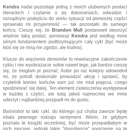
Kendra
nadal pozostaje jedną z moich ulubionych postaci
literackich i czytanie o jej dokonaniach, odwadze i
rozsądnym podejściu do wielu sytuacji od pierwszej części
sprawiało mi przyjemność — tak pozostało do samego
końca. Cieszę się, że
Brandon Mull
postanowił stworzyć
właśnie taką postać, ponieważ
Kendra
jest według mnie
silnym fundamentem podtrzymującym cały cykl (być może
ktoś się ze mną nie zgodzi, ale trudno).
Klucze do więzienia demonów
to rewelacyjne zakończenie
cyklu i nie wyobrażacie sobie nawet tego, jak bardzo cieszę
się, że mogłam je poznać. Autor po raz kolejny udowodnił
mi, że potrafi doskonale prowadzić akcję i sprawić, by
czytelnik koniec końców sam już nie miał pojęcia, czego
spodziewać się dalej. Ten element zaskoczenia występował
w każdej z części, ale tutaj jakoś najmocniej we mnie
uderzył i najbardziej przypadł mi do gustu.
Baśniobór
to taki cykl, do którego już chyba zawsze będę
miała pewnego rodzaju sentyment. Wiem, że gdybym
poznała te książki wcześniej, być może przepadłabym w
nich mocniej, jednak takie “doroślejsze” spojrzenie na tę