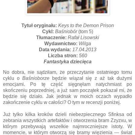
Tytuł oryginału:
Keys to the Demon Prison
Cykl:
Baśniobór
(tom 5)
Tłumaczenie:
Rafał Lisowski
Wydawnictwo:
Wilga
Data wydania:
17.04.2013
Liczba stron:
560
Fantastyka dziecięca
No dobra, nie sądziłam, że przeczytanie ostatniego tomu
cyklu o
Baśnioborze
będzie wiązał się z aż tak dużymi
emocjami. Po tę część sięgnęłam natychmiast po
skończeniu poprzedniej, a już sam początek pokazał mi, że
będzie się działo. Jak jednak w moich oczach wypadło
zakończenie cyklu w całości? O tym w recenzji poniżej.
Już tylko kilka kroków dzieli niebezpiecznego Sfinksa od
zebrania wszystkich artefaktów i otworzenia bram Zzyzxu, w
którym przebywają wszelkie najmroczniejsze istoty. W
momencie, w którym otworzą się bramy więzienia — świat