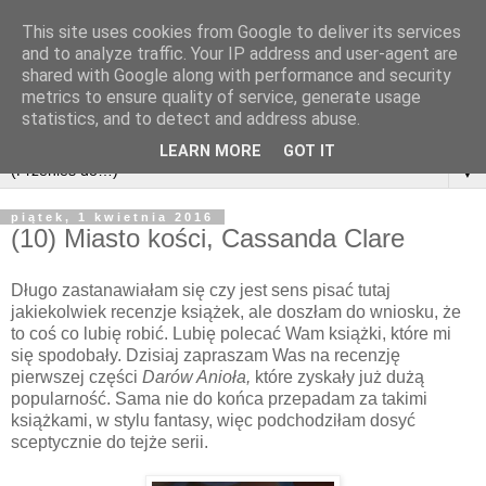
This site uses cookies from Google to deliver its services
and to analyze traffic. Your IP address and user-agent are
shared with Google along with performance and security
metrics to ensure quality of service, generate usage
statistics, and to detect and address abuse.
LEARN MORE
GOT IT
▼
piątek, 1 kwietnia 2016
(10) Miasto kości, Cassanda Clare
Długo zastanawiałam się czy jest sens pisać tutaj
jakiekolwiek recenzje książek, ale doszłam do wniosku, że
to coś co lubię robić. Lubię polecać Wam książki, które mi
się spodobały. Dzisiaj zapraszam Was na recenzję
pierwszej części
Darów Anioła,
które zyskały już dużą
popularność. Sama nie do końca przepadam za takimi
książkami, w stylu fantasy, więc podchodziłam dosyć
sceptycznie do tejże serii.