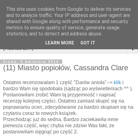
This site uses cookies from Google to deliver its services
and to analyze traffic. Your IP address and user-agent are
shared with Google along with performance and security
metrics to ensure quality of service, generate usage
statistics, and to detect and address abuse.
LEARN MORE
GOT IT
▼
środa, 6 kwietnia 2016
(11) Miasto popiołów, Cassandra Clare
Ostatnio recenzowałam 1 część "Darów anioła"-->
klik
i
bardzo Wam się spodobała (sądząc po wyświetleniach ^^ ).
Postanowiłam zrobić Wam tą przyjemność i napisać
recenzję kolejnej części. Ostatnio zamiast skupić się na
poprawianiu ocen, zdecydowanie za bardzo skupiam się na
czytaniu coraz to nowych książek.
Przechodząc już do sedna. Bardzo zaciekawiła mnie
pierwsza część, więc chyba nie zdziwi Was fakt, że
postanowiłam sięgnąć po część 2.