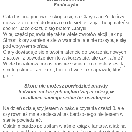
Fantastyka
Cała historia ponownie skupia się na Clary i Jace'u, którzy
muszą zrozumieć do końca co do siebie czują. Tutaj maleńki
spoiler- Jace okazuje się bratem Clary!!!
W tej części pojawia się także wiele zwrotów akcji, jak np.
Simon, który zamienia się w wampira, ale nie rozsypuje się
pod wpływem słońca.
Clary dowiaduje się o swoim talencie do tworzenia nowych
znaków i z powodzeniem to wykorzystuje, ale czy trafnie?
Wiele bohaterów ponosi również śmierć, co niestety jest tą
smutną stroną całej serii, bo co chwilę tak naprawdę ktoś
ginie.
Skoro nie możesz powiedzieć prawdy
ludziom, na których najbardziej ci zależy, w
rezultacie samego siebie też oszukujesz.
Na dzień dzisiejszy jestem w trakcie czytania części 3, ale
czy również mnie zaciekawi tak bardzo- tego nie jestem w
stanie powiedzieć.
Ostatnio bardzo polubiłam właśnie książki fantasy, a jak na
mnie to jest bardzo niespodziewane. Jeszcze do niedawna