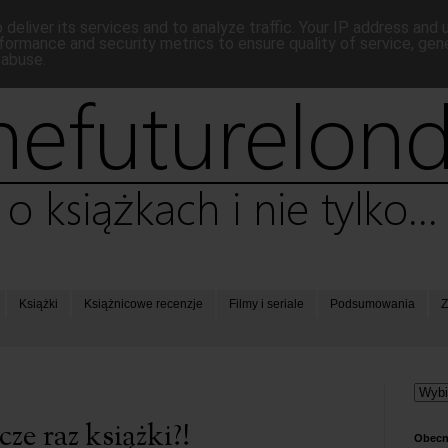
deliver its services and to analyze traffic. Your IP address and
formance and security metrics to ensure quality of service, ge
 abuse.
Książki
Książnicowe recenzje
Filmy i seriale
Podsumowania
Z
zcze raz książki?!
Obecn