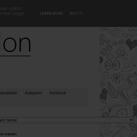
 user-agent
nerate usage
LEARN MORE
GOT IT
apowiedzi
Instagram
Facebook
ie czytam: