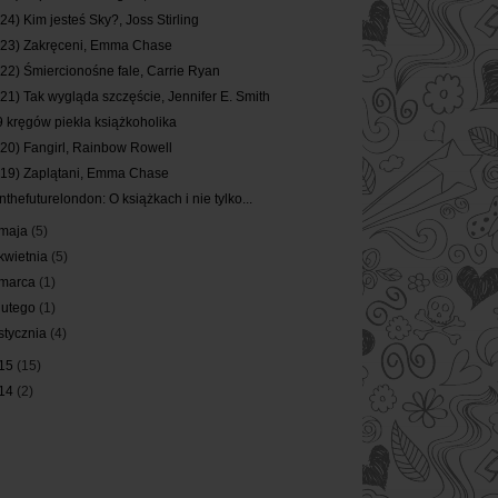
(24) Kim jesteś Sky?, Joss Stirling
(23) Zakręceni, Emma Chase
(22) Śmiercionośne fale, Carrie Ryan
(21) Tak wygląda szczęście, Jennifer E. Smith
9 kręgów piekła książkoholika
(20) Fangirl, Rainbow Rowell
(19) Zaplątani, Emma Chase
Inthefuturelondon: O książkach i nie tylko...
maja
(5)
kwietnia
(5)
marca
(1)
lutego
(1)
stycznia
(4)
15
(15)
14
(2)