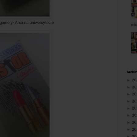
 na uniwersytecie
mł
Archi
►
20
►
20
►
20
►
20
►
20
►
20
►
20
►
20
►
20