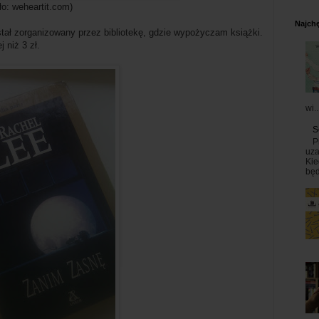
it.com)
Najchę
tał zorganizowany przez bibliotekę, gdzie wypożyczam książki.
 niż 3 zł.
wi..
S
P
uza
Kie
będ