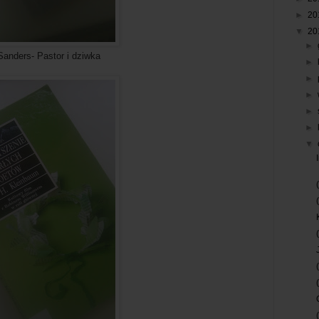
►
20
▼
20
►
or i dziwka
►
►
►
►
►
▼