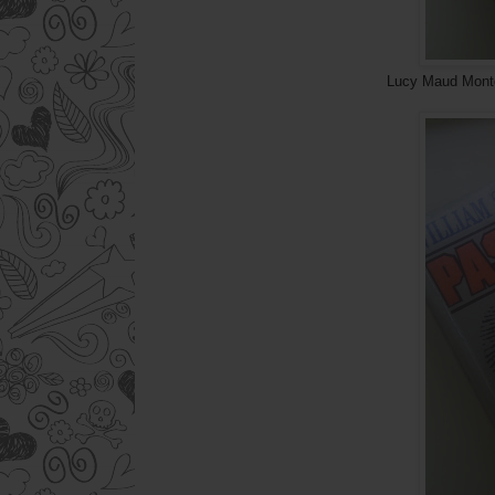
Lucy Maud Montgomery- Ania