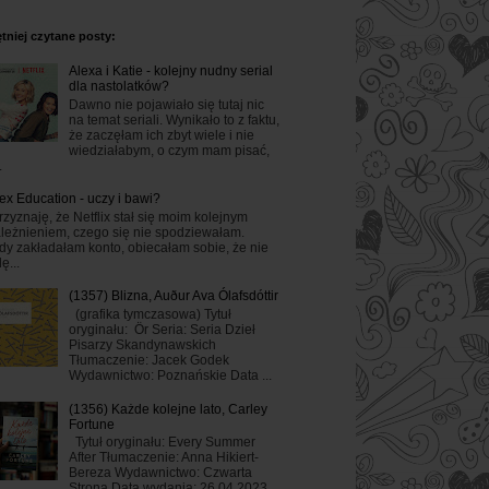
tniej czytane posty:
Alexa i Katie - kolejny nudny serial
dla nastolatków?
Dawno nie pojawiało się tutaj nic
na temat seriali. Wynikało to z faktu,
że zaczęłam ich zbyt wiele i nie
wiedziałabym, o czym mam pisać,
.
ex Education - uczy i bawi?
rzyznaję, że Netflix stał się moim kolejnym
leżnieniem, czego się nie spodziewałam.
dy zakładałam konto, obiecałam sobie, że nie
ę...
(1357) Blizna, Auður Ava Ólafsdóttir
(grafika tymczasowa) Tytuł
oryginału: Ör Seria: Seria Dzieł
Pisarzy Skandynawskich
Tłumaczenie: Jacek Godek
Wydawnictwo: Poznańskie Data ...
(1356) Każde kolejne lato, Carley
Fortune
Tytuł oryginału: Every Summer
After Tłumaczenie: Anna Hikiert-
Bereza Wydawnictwo: Czwarta
Strona Data wydania: 26.04.2023