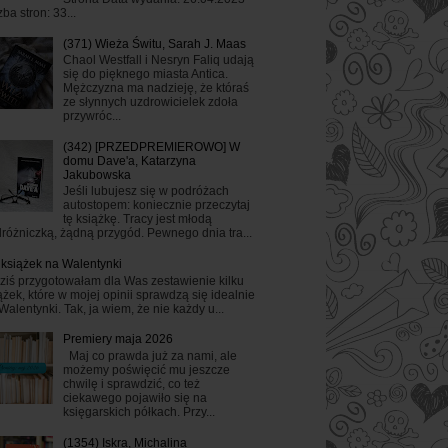
zba stron: 33...
(371) Wieża Świtu, Sarah J. Maas
Chaol Westfall i Nesryn Faliq udają
się do pięknego miasta Antica.
Mężczyzna ma nadzieję, że któraś
ze słynnych uzdrowicielek zdoła
przywróc...
(342) [PRZEDPREMIEROWO] W
domu Dave'a, Katarzyna
Jakubowska
Jeśli lubujesz się w podróżach
autostopem: koniecznie przeczytaj
tę książkę. Tracy jest młodą
różniczką, żądną przygód. Pewnego dnia tra...
 książek na Walentynki
ziś przygotowałam dla Was zestawienie kilku
ążek, które w mojej opinii sprawdzą się idealnie
Walentynki. Tak, ja wiem, że nie każdy u...
Premiery maja 2026
Maj co prawda już za nami, ale
możemy poświęcić mu jeszcze
chwilę i sprawdzić, co też
ciekawego pojawiło się na
księgarskich półkach. Przy...
(1354) Iskra, Michalina