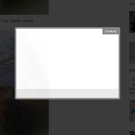
Lic
m zasnę
pod
5
D
ksi
na 