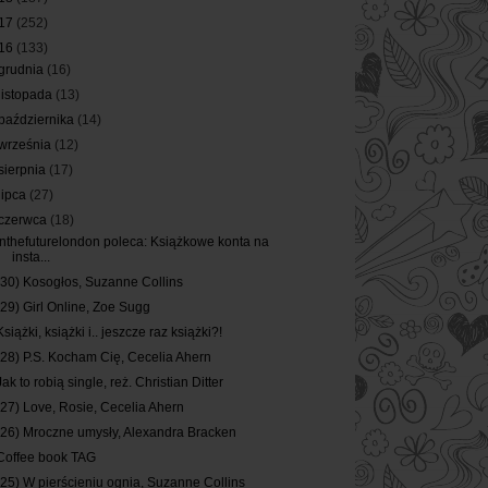
17
(252)
16
(133)
grudnia
(16)
listopada
(13)
października
(14)
września
(12)
sierpnia
(17)
lipca
(27)
czerwca
(18)
Inthefuturelondon poleca: Książkowe konta na
insta...
(30) Kosogłos, Suzanne Collins
(29) Girl Online, Zoe Sugg
Książki, książki i.. jeszcze raz książki?!
(28) P.S. Kocham Cię, Cecelia Ahern
Jak to robią single, reż. Christian Ditter
(27) Love, Rosie, Cecelia Ahern
(26) Mroczne umysły, Alexandra Bracken
Coffee book TAG
(25) W pierścieniu ognia, Suzanne Collins