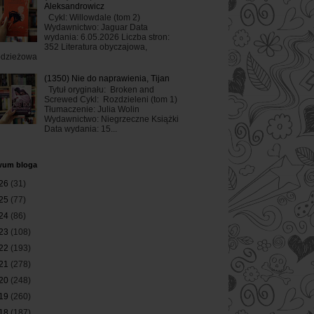
Aleksandrowicz
Cykl: Willowdale (tom 2)
Wydawnictwo: Jaguar Data
wydania: 6.05.2026 Liczba stron:
352 Literatura obyczajowa,
odzieżowa
(1350) Nie do naprawienia, Tijan
Tytuł oryginału: Broken and
Screwed Cykl: Rozdzieleni (tom 1)
Tłumaczenie: Julia Wolin
Wydawnictwo: Niegrzeczne Książki
Data wydania: 15...
wum bloga
26
(31)
25
(77)
24
(86)
23
(108)
22
(193)
21
(278)
20
(248)
19
(260)
18
(187)