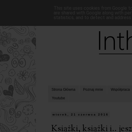
This site uses cookies from Google to 
are shared with Google along with per
statistics, and to detect and address
Strona Główna
Poznaj mnie
Współpraca
Youtube
wtorek, 21 czerwca 2016
Książki, książki i.. jes