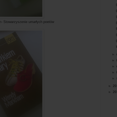
enie umarłych poetów
►
►
►
►
►
►
20
►
20