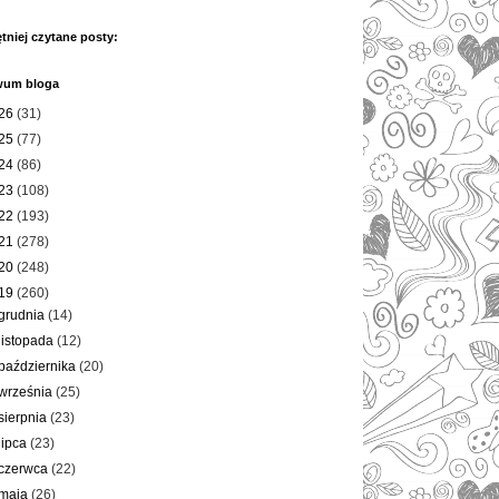
tniej czytane posty:
wum bloga
26
(31)
25
(77)
24
(86)
23
(108)
22
(193)
21
(278)
20
(248)
19
(260)
grudnia
(14)
listopada
(12)
października
(20)
września
(25)
sierpnia
(23)
lipca
(23)
czerwca
(22)
maja
(26)