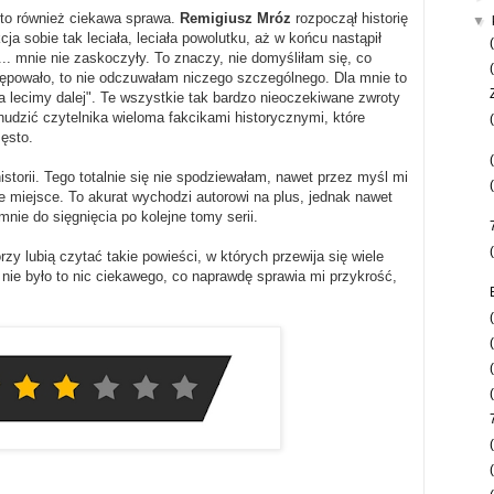
 to również ciekawa sprawa.
Remigiusz Mróz
rozpoczął historię
▼
a sobie tak leciała, leciała powolutku, aż w końcu nastąpił
.. mnie nie zaskoczyły. To znaczy, nie domyśliłam się, co
stępowało, to nie odczuwałam niczego szczególnego. Dla mnie to
ra lecimy dalej". Te wszystkie tak bardzo nieoczekiwane zwroty
nudzić czytelnika wieloma fakcikami historycznymi, które
ęsto.
torii. Tego totalnie się nie spodziewałam, nawet przez myśl mi
e miejsce. To akurat wychodzi autorowi na plus, jednak nawet
mnie do sięgnięcia po kolejne tomy serii.
rzy lubią czytać takie powieści, w których przewija się wiele
 nie było to nic ciekawego, co naprawdę sprawia mi przykrość,