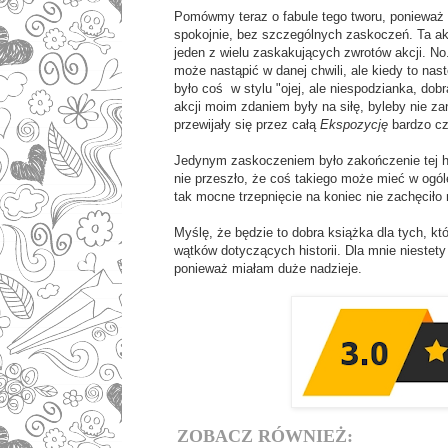
Pomówmy teraz o fabule tego tworu, ponieważ
spokojnie, bez szczególnych zaskoczeń. Ta akcj
jeden z wielu zaskakujących zwrotów akcji. No.
może nastąpić w danej chwili, ale kiedy to na
było coś w stylu "ojej, ale niespodzianka, dob
akcji moim zdaniem były na siłę, byleby nie za
przewijały się przez całą
Ekspozycję
bardzo cz
Jedynym zaskoczeniem było zakończenie tej his
nie przeszło, że coś takiego może mieć w ogól
tak mocne trzepnięcie na koniec nie zachęciło 
Myślę, że będzie to dobra książka dla tych, któ
wątków dotyczących historii. Dla mnie niestety
ponieważ miałam duże nadzieje.
ZOBACZ RÓWNIEŻ: