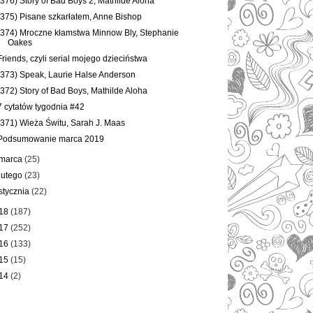
(376) Story of Bad Boys 2, Mathilde Aloha
(375) Pisane szkarłatem, Anne Bishop
(374) Mroczne kłamstwa Minnow Bly, Stephanie
Oakes
Friends, czyli serial mojego dzieciństwa
(373) Speak, Laurie Halse Anderson
(372) Story of Bad Boys, Mathilde Aloha
7 cytatów tygodnia #42
(371) Wieża Świtu, Sarah J. Maas
Podsumowanie marca 2019
marca
(25)
lutego
(23)
stycznia
(22)
18
(187)
17
(252)
16
(133)
15
(15)
14
(2)