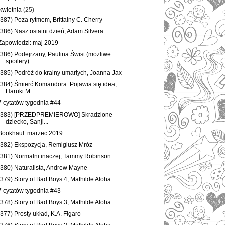
kwietnia
(25)
(387) Poza rytmem, Brittainy C. Cherry
(386) Nasz ostatni dzień, Adam Silvera
Zapowiedzi: maj 2019
(386) Podejrzany, Paulina Świst (możliwe
spoilery)
(385) Podróż do krainy umarłych, Joanna Jax
(384) Śmierć Komandora. Pojawia się idea,
Haruki M...
7 cytatów tygodnia #44
(383) [PRZEDPREMIEROWO] Skradzione
dziecko, Sanji...
Bookhaul: marzec 2019
(382) Ekspozycja, Remigiusz Mróz
(381) Normalni inaczej, Tammy Robinson
(380) Naturalista, Andrew Mayne
(379) Story of Bad Boys 4, Mathilde Aloha
7 cytatów tygodnia #43
(378) Story of Bad Boys 3, Mathilde Aloha
(377) Prosty układ, K.A. Figaro