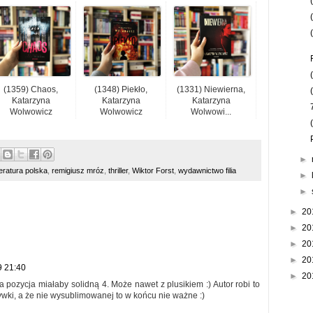
(1359) Chaos,
(1348) Piekło,
(1331) Niewierna,
Katarzyna
Katarzyna
Katarzyna
Wolwowicz
Wolwowicz
Wolwowi...
►
iteratura polska
,
remigiusz mróz
,
thriller
,
Wiktor Forst
,
wydawnictwo filia
►
►
►
20
►
20
►
20
►
20
9 21:40
►
20
pozycja miałaby solidną 4. Może nawet z plusikiem :) Autor robi to
ywki, a że nie wysublimowanej to w końcu nie ważne :)