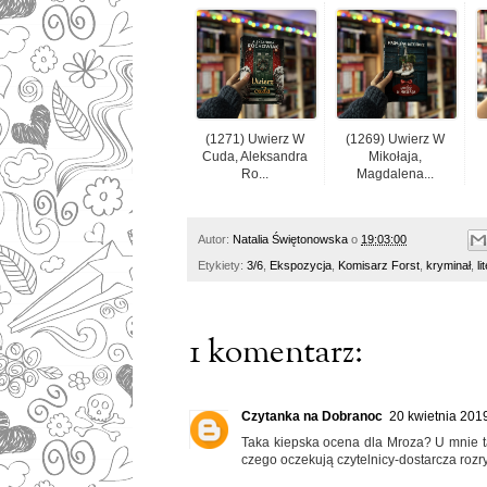
(1271) Uwierz W
(1269) Uwierz W
Cuda, Aleksandra
Mikołaja,
Ro...
Magdalena...
Autor:
Natalia Świętonowska
o
19:03:00
Etykiety:
3/6
,
Ekspozycja
,
Komisarz Forst
,
kryminał
,
l
1 komentarz:
Czytanka na Dobranoc
20 kwietnia 201
Taka kiepska ocena dla Mroza? U mnie ta 
czego oczekują czytelnicy-dostarcza rozr