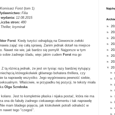
Komisarz Forst
(tom 1)
Najchę
ydawnictwo:
Filia
 wydania:
12.08.2015
Archi
Liczba stron:
480
►
20
Thriller, kryminał
►
20
►
20
ktor Forst
. Kiedy turyści odnajdują na Giewoncie zwłoki
►
20
awia zająć się całą sprawą. Zanim jednak dotarł na miejsce
►
20
ko. Nawet nie wie, jak bardzo się pomylił. Najgorsze w tym
 po sobie żadnego śladu, więc jakim cudem
Forst
ma go
►
20
►
20
▼
20
. Z tą różnicą jednak, że jest on tysiąc razy bardziej irytujący.
►
iechęcią któregokolwiek głównego bohatera thrillera, czy
ie ta naprawdę wszystko. Jego wygórowana pewność siebie,
►
seksualnym. Właściwie, w przypadku tej pozycji, te teksty miała
►
rka
Olga Szrebska
.
►
w kolano. Jest to kompletnie płaska i nijaka postać, która nie ma
►
za ona do fabuły żadnego ciekawego elementu i tak naprawdę
►
. Nie mam bladego pojęcia, jak ktokolwiek potrafi odnaleźć w
►
am nawet tego "czegoś".
►