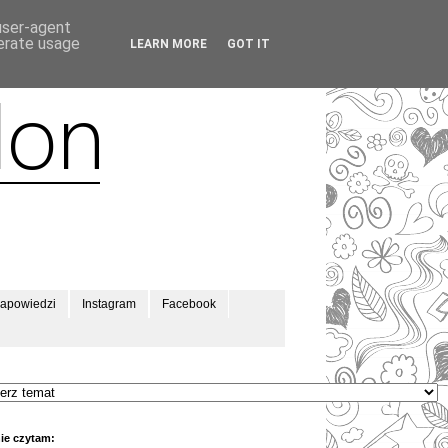
 user-agent
nerate usage
LEARN MORE
GOT IT
apowiedzi
Instagram
Facebook
ie czytam: