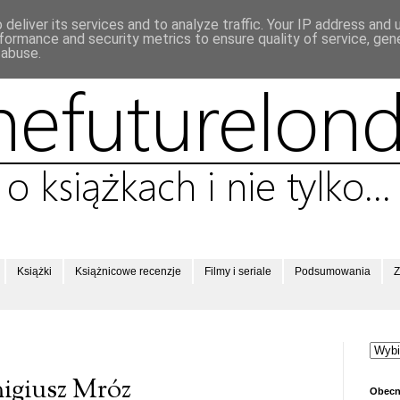
deliver its services and to analyze traffic. Your IP address and
formance and security metrics to ensure quality of service, ge
 abuse.
Książki
Książnicowe recenzje
Filmy i seriale
Podsumowania
Z
migiusz Mróz
Obecn