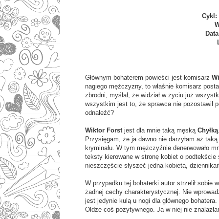
Cykl:
W
Data
Głównym bohaterem powieści jest komisarz
Wi
nagiego mężczyzny, to właśnie komisarz postan
zbrodni, myślał, że widział w życiu już wszyst
wszystkim jest to, że sprawca nie pozostawił
odnaleźć?
Wiktor Forst
jest dla mnie taką męską
Chyłką
Przysięgam, że ja dawno nie darzyłam aż taką n
kryminału. W tym mężczyźnie denerwowało mn
teksty kierowane w stronę kobiet o podtekście 
nieszczęście słyszeć jedna kobieta, dziennika
W przypadku tej bohaterki autor strzelił sobie 
żadnej cechy charakterystycznej. Nie wprowad
jest jedynie kulą u nogi dla głównego bohatera
Oldze coś pozytywnego. Ja w niej nie znalazł