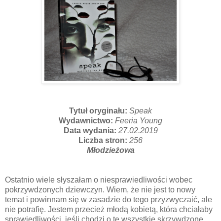
Tytuł oryginału:
Speak
Wydawnictwo:
Feeria Young
Data wydania:
27.02.2019
Liczba stron:
256
Młodzieżowa
Ostatnio wiele słyszałam o niesprawiedliwości wobec
pokrzywdzonych dziewczyn. Wiem, że nie jest to nowy
temat i powinnam się w zasadzie do tego przyzwyczaić, ale
nie potrafię. Jestem przecież młodą kobietą, która chciałaby
sprawiedliwości, jeśli chodzi o te wszystkie skrzywdzone