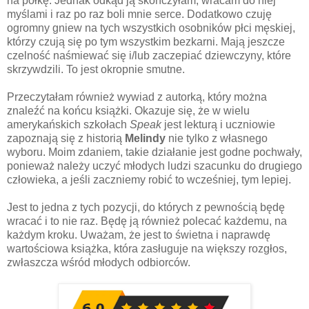
na półkę. Jednak odkąd ją skończyłam, wracam do niej
myślami i raz po raz boli mnie serce. Dodatkowo czuję
ogromny gniew na tych wszystkich osobników płci męskiej,
którzy czują się po tym wszystkim bezkarni. Mają jeszcze
czelność naśmiewać się i/lub zaczepiać dziewczyny, które
skrzywdzili. To jest okropnie smutne.
Przeczytałam również wywiad z autorką, który można
znaleźć na końcu książki. Okazuje się, że w wielu
amerykańskich szkołach
Speak
jest lekturą i uczniowie
zapoznają się z historią
Melindy
nie tylko z własnego
wyboru. Moim zdaniem, takie działanie jest godne pochwały,
ponieważ należy uczyć młodych ludzi szacunku do drugiego
człowieka, a jeśli zaczniemy robić to wcześniej, tym lepiej.
Jest to jedna z tych pozycji, do których z pewnością będę
wracać i to nie raz. Będę ją również polecać każdemu, na
każdym kroku. Uważam, że jest to świetna i naprawdę
wartościowa książka, która zasługuje na większy rozgłos,
zwłaszcza wśród młodych odbiorców.