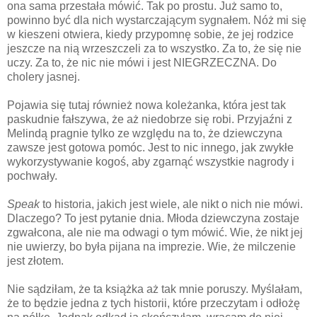
ona sama przestała mówić. Tak po prostu. Już samo to,
powinno być dla nich wystarczającym sygnałem. Nóż mi się
w kieszeni otwiera, kiedy przypomnę sobie, że jej rodzice
jeszcze na nią wrzeszczeli za to wszystko. Za to, że się nie
uczy. Za to, że nic nie mówi i jest NIEGRZECZNA. Do
cholery jasnej.
Pojawia się tutaj również nowa koleżanka, która jest tak
paskudnie fałszywa, że aż niedobrze się robi. Przyjaźni z
Melindą pragnie tylko ze względu na to, że dziewczyna
zawsze jest gotowa pomóc. Jest to nic innego, jak zwykłe
wykorzystywanie kogoś, aby zgarnąć wszystkie nagrody i
pochwały.
Speak
to historia, jakich jest wiele, ale nikt o nich nie mówi.
Dlaczego? To jest pytanie dnia. Młoda dziewczyna zostaje
zgwałcona, ale nie ma odwagi o tym mówić. Wie, że nikt jej
nie uwierzy, bo była pijana na imprezie. Wie, że milczenie
jest złotem.
Nie sądziłam, że ta książka aż tak mnie poruszy. Myślałam,
że to będzie jedna z tych historii, które przeczytam i odłożę