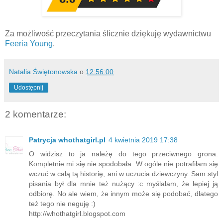
Za możliwość przeczytania ślicznie dziękuję wydawnictwu
Feeria Young
.
Natalia Świętonowska
o
12:56:00
Udostępnij
2 komentarze:
Patrycja whothatgirl.pl
4 kwietnia 2019 17:38
O widzisz to ja należę do tego przeciwnego grona.
Kompletnie mi się nie spodobała. W ogóle nie potrafiłam się
wczuć w całą tą historię, ani w uczucia dziewczyny. Sam styl
pisania był dla mnie też nużący :c myślałam, że lepiej ją
odbiorę. No ale wiem, że innym może się podobać, dlatego
też tego nie neguję :)
http://whothatgirl.blogspot.com