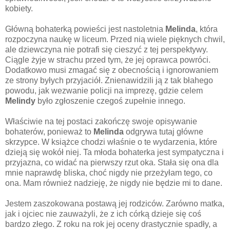
kobiety.
Główną bohaterką powieści jest nastoletnia
Melinda
, która
rozpoczyna naukę w liceum. Przed nią wiele pięknych chwil,
ale dziewczyna nie potrafi się cieszyć z tej perspektywy.
Ciągle żyje w strachu przed tym, że jej oprawca powróci.
Dodatkowo musi zmagać się z obecnością i ignorowaniem
ze strony byłych przyjaciół. Znienawidzili ją z tak błahego
powodu, jak wezwanie policji na imprezę, gdzie celem
Melindy
było zgłoszenie czegoś zupełnie innego.
Właściwie na tej postaci zakończę swoje opisywanie
bohaterów, ponieważ to
Melinda
odgrywa tutaj główne
skrzypce. W książce chodzi właśnie o te wydarzenia, które
dzieją się wokół niej. Ta młoda bohaterka jest sympatyczna i
przyjazna, co widać na pierwszy rzut oka. Stała się ona dla
mnie naprawdę bliska, choć nigdy nie przeżyłam tego, co
ona. Mam również nadzieję, że nigdy nie będzie mi to dane.
Jestem zaszokowana postawą jej rodziców. Zarówno matka,
jak i ojciec nie zauważyli, że z ich córką dzieje się coś
bardzo złego. Z roku na rok jej oceny drastycznie spadły, a