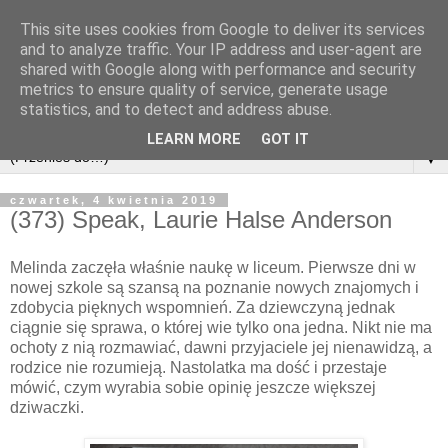
This site uses cookies from Google to deliver its services
and to analyze traffic. Your IP address and user-agent are
shared with Google along with performance and security
metrics to ensure quality of service, generate usage
statistics, and to detect and address abuse.
LEARN MORE
GOT IT
▼
czwartek, 4 kwietnia 2019
(373) Speak, Laurie Halse Anderson
Melinda zaczęła właśnie naukę w liceum. Pierwsze dni w
nowej szkole są szansą na poznanie nowych znajomych i
zdobycia pięknych wspomnień. Za dziewczyną jednak
ciągnie się sprawa, o której wie tylko ona jedna. Nikt nie ma
ochoty z nią rozmawiać, dawni przyjaciele jej nienawidzą, a
rodzice nie rozumieją. Nastolatka ma dość i przestaje
mówić, czym wyrabia sobie opinię jeszcze większej
dziwaczki.