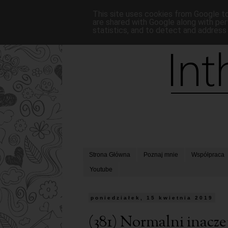
This site uses cookies from Google to 
are shared with Google along with per
statistics, and to detect and address
Strona Główna
Poznaj mnie
Współpraca
Youtube
poniedziałek, 15 kwietnia 2019
(381) Normalni inacz