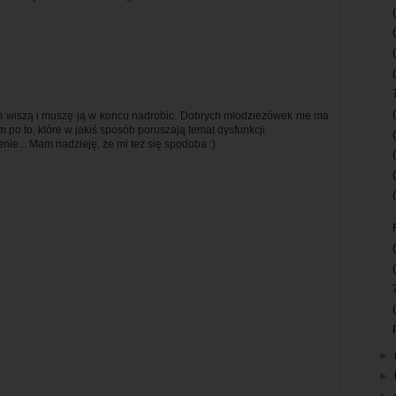
tam wiszą i muszę ją w koncu nadrobic. Dobrych młodziezówek nie ma
po to, które w jakiś sposób poruszają temat dysfunkcji.
enie... Mam nadzieję, że mi tez się spodoba :)
►
►