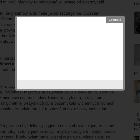
d miłość. Mogłoby to odciągnąć jej uwagę od siostrzyczki.
Lic
, to nie przemówiła do mnie jakoś szczególnie. Owszem,
Ogromnie podziwiam jej chęć i siłę do opiekowania się
 takie dzieci nie mogą być przecież, aż tak skomplikowane i
 głównej bohaterki z jej rodziną pokazuje, że jednak nie jest to
 bardziej, wypracować pewną rutynę, która ułatwi życie osobie
ie ukrywajmy. Dlatego ogromnie cieszę się, że w powieści
k bardzo przystojny, inteligentny oraz przeuroczy. Może i
Albert
już jak najbardziej. Sama nie wiem, co jest takiego w tym
 Jest jedną z najbardziej pozytywnych bohaterów, o jakich
pod
jcem. Czytając, miałam wrażenie, że ten chłopak wręcz próbuje
jca. Natomiast mężczyzna zauważał go, ale tylko po to, żeby na
nierobów i darmozjadów. Kiedy to czytałam, nóż mi się
zę i najchętniej wszystkich bym pozamykała w ciemnych lochach,
hłopaka, że udało mu się to znosić przez dziewiętnaście lat
5
D
ksi
óra powinna być lekka, przyjemna i niezobowiązująca, to niesie
na 
 tutaj historię pięknej relacji między dwojgiem młodych osób,
wzrusza. Kiedy byłam mniej więcej w połowie, wiedziałam, że