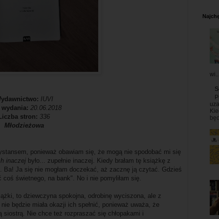
Najchę
wi..
S
P
ydawnictwo:
IUVI
uza
 wydania:
20.06.2018
Kie
Liczba stron:
336
będ
Młodzieżowa
ystansem, ponieważ obawiam się, że mogą nie spodobać mi się
h inaczej
było... zupełnie inaczej. Kiedy brałam tę książkę z
ci. Ba! Ja się nie mogłam doczekać, aż zacznę ją czytać. Gdzieś
ć coś świetnego, na bank". No i nie pomyliłam się.
siążki, to dziewczyna spokojna, odrobinę wyciszona, ale z
nie będzie miała okazji ich spełnić, ponieważ uważa, że
siostrą. Nie chce też rozpraszać się chłopakami i