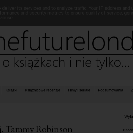
deliver its services and to analyze traffic. Your IP address and
formance and security metrics to ensure quality of service, ge
 abuse.
Książki
Książnicowe recenzje
Filmy i seriale
Podsumowania
Z
ej, Tammy Robinson
Obecn