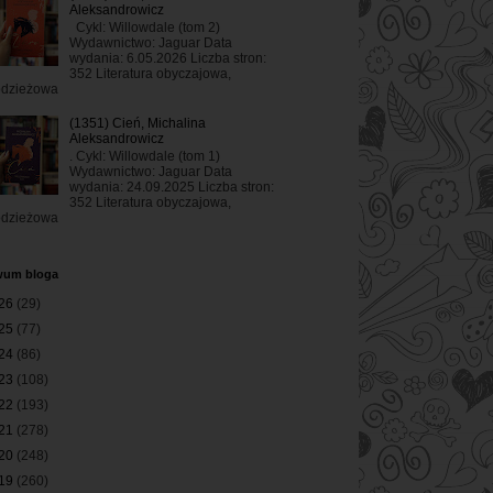
Aleksandrowicz
Cykl: Willowdale (tom 2)
Wydawnictwo: Jaguar Data
wydania: 6.05.2026 Liczba stron:
352 Literatura obyczajowa,
odzieżowa
(1351) Cień, Michalina
Aleksandrowicz
. Cykl: Willowdale (tom 1)
Wydawnictwo: Jaguar Data
wydania: 24.09.2025 Liczba stron:
352 Literatura obyczajowa,
odzieżowa
wum bloga
26
(29)
25
(77)
24
(86)
23
(108)
22
(193)
21
(278)
20
(248)
19
(260)