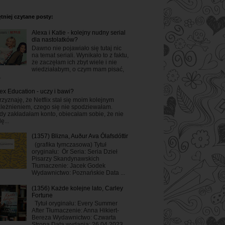
tniej czytane posty:
Alexa i Katie - kolejny nudny serial
dla nastolatków?
Dawno nie pojawiało się tutaj nic
na temat seriali. Wynikało to z faktu,
że zaczęłam ich zbyt wiele i nie
wiedziałabym, o czym mam pisać,
.
ex Education - uczy i bawi?
rzyznaję, że Netflix stał się moim kolejnym
leżnieniem, czego się nie spodziewałam.
dy zakładałam konto, obiecałam sobie, że nie
ę...
(1357) Blizna, Auður Ava Ólafsdóttir
(grafika tymczasowa) Tytuł
oryginału: Ör Seria: Seria Dzieł
Pisarzy Skandynawskich
Tłumaczenie: Jacek Godek
Wydawnictwo: Poznańskie Data ...
(1356) Każde kolejne lato, Carley
Fortune
Tytuł oryginału: Every Summer
After Tłumaczenie: Anna Hikiert-
Bereza Wydawnictwo: Czwarta
Strona Data wydania: 26.04.2023