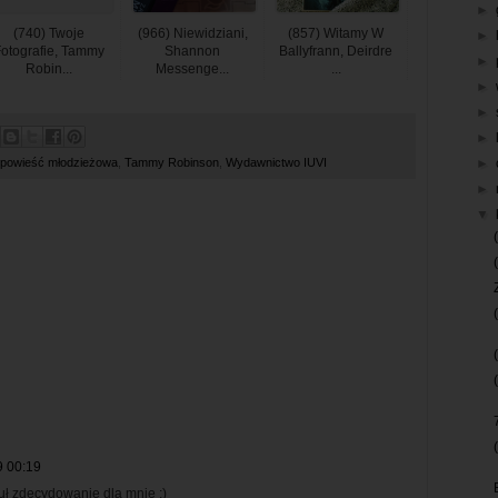
►
(740) Twoje
(966) Niewidziani,
(857) Witamy W
►
otografie, Tammy
Shannon
Ballyfrann, Deirdre
►
Robin...
Messenge...
...
►
►
►
powieść młodzieżowa
,
Tammy Robinson
,
Wydawnictwo IUVI
►
►
▼
9 00:19
uł zdecydowanie dla mnie ;)