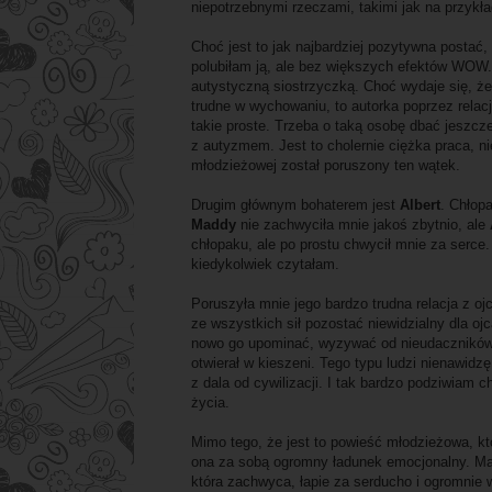
niepotrzebnymi rzeczami, takimi jak na przykła
Choć jest to jak najbardziej pozytywna postać
polubiłam ją, ale bez większych efektów WOW. 
autystyczną siostrzyczką. Choć wydaje się, że
trudne w wychowaniu, to autorka poprzez relację
takie proste. Trzeba o taką osobę dbać jeszcze
z autyzmem. Jest to cholernie ciężka praca, n
młodzieżowej został poruszony ten wątek.
Drugim głównym bohaterem jest
Albert
. Chłopa
Maddy
nie zachwyciła mnie jakoś zbytnio, ale
chłopaku, ale po prostu chwycił mnie za serce.
kiedykolwiek czytałam.
Poruszyła mnie jego bardzo trudna relacja z o
ze wszystkich sił pozostać niewidzialny dla o
nowo go upominać, wyzywać od nieudaczników, 
otwierał w kieszeni. Tego typu ludzi nienawid
z dala od cywilizacji. I tak bardzo podziwiam c
życia.
Mimo tego, że jest to powieść młodzieżowa, kt
ona za sobą ogromny ładunek emocjonalny. Mamy
która zachwyca, łapie za serducho i ogromnie 