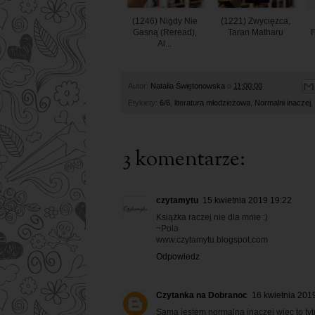
(1246) Nigdy Nie
(1221) Zwycięzca,
Gasną (reread),
Taran Matharu
F
Al...
Autor:
Natalia Świętonowska
o
11:00:00
Etykiety:
6/6
,
literatura młodzieżowa
,
Normalni inaczej
,
3 komentarze:
czytamytu
15 kwietnia 2019 19:22
Książka raczej nie dla mnie :)
~Pola
www.czytamytu.blogspot.com
Odpowiedz
Czytanka na Dobranoc
16 kwietnia 201
Sama jestem normalna inaczej więc to tyt