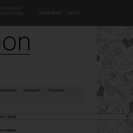
 user-agent
nerate usage
LEARN MORE
GOT IT
apowiedzi
Instagram
Facebook
ie czytam: