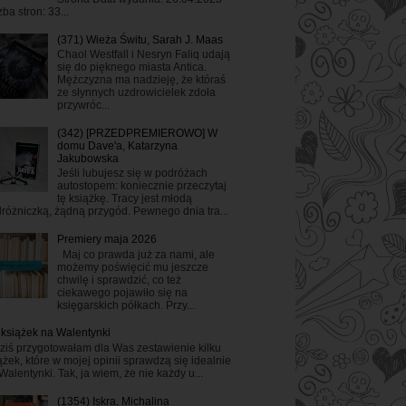
zba stron: 33...
(371) Wieża Świtu, Sarah J. Maas
Chaol Westfall i Nesryn Faliq udają
się do pięknego miasta Antica.
Mężczyzna ma nadzieję, że któraś
ze słynnych uzdrowicielek zdoła
przywróc...
(342) [PRZEDPREMIEROWO] W
domu Dave'a, Katarzyna
Jakubowska
Jeśli lubujesz się w podróżach
autostopem: koniecznie przeczytaj
tę książkę. Tracy jest młodą
różniczką, żądną przygód. Pewnego dnia tra...
Premiery maja 2026
Maj co prawda już za nami, ale
możemy poświęcić mu jeszcze
chwilę i sprawdzić, co też
ciekawego pojawiło się na
księgarskich półkach. Przy...
 książek na Walentynki
ziś przygotowałam dla Was zestawienie kilku
ążek, które w mojej opinii sprawdzą się idealnie
Walentynki. Tak, ja wiem, że nie każdy u...
(1354) Iskra, Michalina