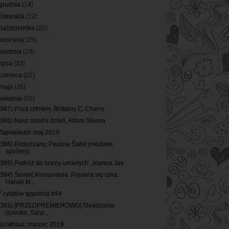
grudnia
(14)
listopada
(12)
października
(20)
września
(25)
sierpnia
(23)
lipca
(23)
czerwca
(22)
maja
(26)
kwietnia
(25)
(387) Poza rytmem, Brittainy C. Cherry
(386) Nasz ostatni dzień, Adam Silvera
Zapowiedzi: maj 2019
(386) Podejrzany, Paulina Świst (możliwe
spoilery)
(385) Podróż do krainy umarłych, Joanna Jax
(384) Śmierć Komandora. Pojawia się idea,
Haruki M...
7 cytatów tygodnia #44
(383) [PRZEDPREMIEROWO] Skradzione
dziecko, Sanji...
Bookhaul: marzec 2019