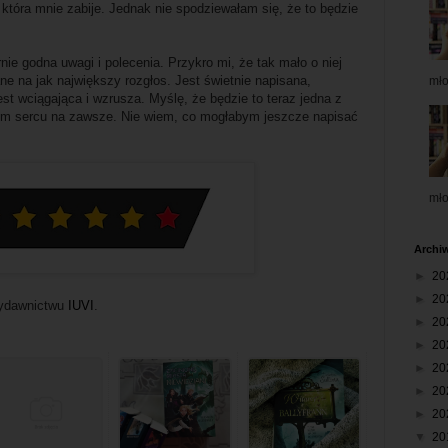
która mnie zabije. Jednak nie spodziewałam się, że to będzie
nie godna uwagi i polecenia. Przykro mi, że tak mało o niej
e na jak największy rozgłos. Jest świetnie napisana,
mł
est wciągająca i wzrusza. Myślę, że będzie to teraz jedna z
im sercu na zawsze. Nie wiem, co mogłabym jeszcze napisać
mł
Archi
►
20
►
20
wydawnictwu
IUVI
.
►
20
►
20
►
20
►
20
►
20
▼
20