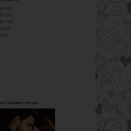
stycznia
(22)
18
(187)
17
(252)
16
(133)
15
(15)
14
(2)
at O książkach i nie tylko