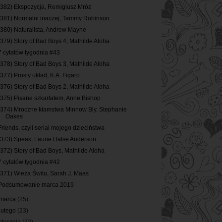
(382) Ekspozycja, Remigiusz Mróz
(381) Normalni inaczej, Tammy Robinson
(380) Naturalista, Andrew Mayne
(379) Story of Bad Boys 4, Mathilde Aloha
7 cytatów tygodnia #43
(378) Story of Bad Boys 3, Mathilde Aloha
(377) Prosty układ, K.A. Figaro
(376) Story of Bad Boys 2, Mathilde Aloha
(375) Pisane szkarłatem, Anne Bishop
(374) Mroczne kłamstwa Minnow Bly, Stephanie
Oakes
Friends, czyli serial mojego dzieciństwa
(373) Speak, Laurie Halse Anderson
(372) Story of Bad Boys, Mathilde Aloha
7 cytatów tygodnia #42
(371) Wieża Świtu, Sarah J. Maas
Podsumowanie marca 2019
marca
(25)
lutego
(23)