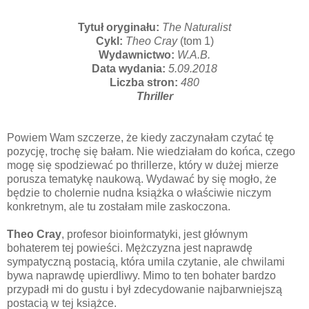
Tytuł oryginału:
The Naturalist
Cykl:
Theo Cray
(tom 1)
Wydawnictwo:
W.A.B.
Data wydania:
5.09.2018
Liczba stron:
480
Thriller
Powiem Wam szczerze, że kiedy zaczynałam czytać tę
pozycję, trochę się bałam. Nie wiedziałam do końca, czego
mogę się spodziewać po thrillerze, który w dużej mierze
porusza tematykę naukową. Wydawać by się mogło, że
będzie to cholernie nudna książka o właściwie niczym
konkretnym, ale tu zostałam mile zaskoczona.
Theo Cray
, profesor bioinformatyki, jest głównym
bohaterem tej powieści. Mężczyzna jest naprawdę
sympatyczną postacią, która umila czytanie, ale chwilami
bywa naprawdę upierdliwy. Mimo to ten bohater bardzo
przypadł mi do gustu i był zdecydowanie najbarwniejszą
postacią w tej książce.