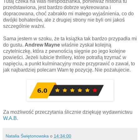
Tutaj czeka na Was niespodzianka, ponieważ historia tu
przedstawiona, jest bardzo dobrze wykreowana i
dopracowana, choć zabrakło mi małego wyjaśnienia, co do
dwójki bohaterów, ale z drugiej strony nie byli oni jakoś
szczególnie ważni.
Sama jestem w szoku, że ta książka tak bardzo przypadła mi
do gustu.
Andrew Mayne
właśnie zyskał kolejną
czytelniczkę, która z pewnością sięgnie po jego kolejne
powieści. Jeżeli lubicie thrillery, które potrafią trzymać w
napięciu, a punkt kulminacyjny może przyprawić o zawał, to
jak najbardziej polecam Wam tę pozycję. Nie pożałujecie.
Za możliwość przeczytania ślicznie dziękuję wydawnictwu
W.A.B.
Natalia Świętonowska
o
14:34:00