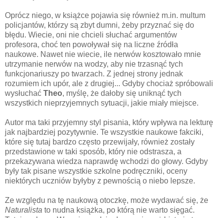
Oprócz niego, w książce pojawia się również m.in. multum
policjantów, którzy są zbyt dumni, żeby przyznać się do
błędu. Wiecie, oni nie chcieli słuchać argumentów
profesora, choć ten powoływał się na liczne źródła
naukowe. Nawet nie wiecie, ile nerwów kosztowało mnie
utrzymanie nerwów na wodzy, aby nie trzasnąć tych
funkcjonariuszy po twarzach. Z jednej strony jednak
rozumiem ich upór, ale z drugiej... Gdyby chociaż spróbowali
wysłuchać
Theo
, myślę, że dałoby się uniknąć tych
wszystkich nieprzyjemnych sytuacji, jakie miały miejsce.
Autor ma taki przyjemny styl pisania, który wpływa na lekturę
jak najbardziej pozytywnie. Te wszystkie naukowe fakciki,
które się tutaj bardzo często przewijały, również zostały
przedstawione w taki sposób, który nie odstrasza, a
przekazywana wiedza naprawdę wchodzi do głowy. Gdyby
były tak pisane wszystkie szkolne podręczniki, oceny
niektórych uczniów byłyby z pewnością o niebo lepsze.
Ze względu na tę naukową otoczkę, może wydawać się, że
Naturalista
to nudna książka, po którą nie warto sięgać.