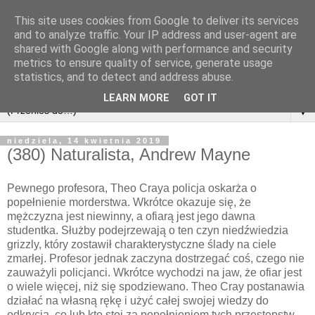
This site uses cookies from Google to deliver its services
and to analyze traffic. Your IP address and user-agent are
shared with Google along with performance and security
metrics to ensure quality of service, generate usage
statistics, and to detect and address abuse.
LEARN MORE
GOT IT
▼
niedziela, 14 kwietnia 2019
(380) Naturalista, Andrew Mayne
Pewnego profesora, Theo Craya policja oskarża o
popełnienie morderstwa. Wkrótce okazuje się, że
mężczyzna jest niewinny, a ofiarą jest jego dawna
studentka. Służby podejrzewają o ten czyn niedźwiedzia
grizzly, który zostawił charakterystyczne ślady na ciele
zmarłej. Profesor jednak zaczyna dostrzegać coś, czego nie
zauważyli policjanci. Wkrótce wychodzi na jaw, że ofiar jest
o wiele więcej, niż się spodziewano. Theo Cray postanawia
działać na własną rękę i użyć całej swojej wiedzy do
odkrycia, co lub kto stoi za popełnieniem tych przestępstw.