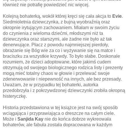
również nie potrafię powiedzieć nic więcej.
Kolejną bohaterką, wokół której kręci się cała akcja to
Evie
.
Siedmioletnia dziewczynka, z bujną wyobraźnią oraz
okropnie irytującym zachowaniem. Miałam w swoim życiu
do czynienia z wieloma dziećmi, młodszymi niż ta
dziewczynka oraz starszymi, ale żadne nie było aż tak
denerwujące. Płacz z powodu najmniejszej pierdoły,
obrażanie się Bóg wie za co i wyżywanie się na matce i
braciszku za wszystkie krzywdy. To było słabe. Doskonale
rozumiem, że dzieci adoptowane, które jakimś cudem
otrzymują od swojego biologicznego rodzica listy i prezenty
mogą mieć totalny chaos w głowie i przelewać swoje
zdenerwowanie i niepewność na innych, ale bez przesady.
Uważam, że w przypadku tej bohaterki, autorka
przedobrzyła i z pokrzywdzonej dziewczynki zrobiła okropną
histeryczkę.
Historia przedstawiona w tej książce jest na swój sposób
wciągająca i przyprawiająca o dreszcze na całym ciele.
Może i
Sanjida Kay
nie do końca dobrze wykreowała
bohaterów, ale fabuła została dopracowana w każdym