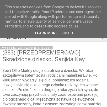
This site uses cookies from Google to deliver its services
and to analyze traffic. Your IP address and user-agent are
shared with Google along with performance and security
metrics to ensure quality of service, generate usage
statistics, and to detect and address abuse.
LEARN MORE
GOT IT
▼
wtorek, 23 kwietnia 2019
(383) [PRZEDPREMIEROWO]
Skradzione dziecko, Sanjida Kay
Zoe i Ollie Morley długo starali się o dziecko. Wkrótce
szczęśliwym trafem zostali rodzicami maleńkiej Evie. Po
kilku latach wydarzył się cud, ponieważ ich rodzina
powiększyła się o kolejnego członka rodziny- ich własne
dziecko. Po ukończeniu drugiego roku życia ich syna, do
Evie zaczynają przychodzić listy zaadresowane przez jej
biologicznego ojca. Mężczyzna zostawia dziewczynce
również prezenty, które z czasem zaczynają coraz bardziej