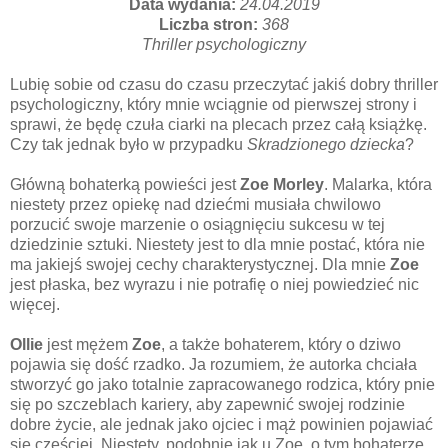
Data wydania:
24.04.2019
Liczba stron:
368
Thriller psychologiczny
Lubię sobie od czasu do czasu przeczytać jakiś dobry thriller
psychologiczny, który mnie wciągnie od pierwszej strony i
sprawi, że będę czuła ciarki na plecach przez całą książkę.
Czy tak jednak było w przypadku
Skradzionego dziecka
?
Główną bohaterką powieści jest
Zoe Morley
. Malarka, która
niestety przez opiekę nad dziećmi musiała chwilowo
porzucić swoje marzenie o osiągnięciu sukcesu w tej
dziedzinie sztuki. Niestety jest to dla mnie postać, która nie
ma jakiejś swojej cechy charakterystycznej. Dla mnie
Zoe
jest płaska, bez wyrazu i nie potrafię o niej powiedzieć nic
więcej.
Ollie
jest mężem
Zoe
, a także bohaterem, który o dziwo
pojawia się dość rzadko. Ja rozumiem, że autorka chciała
stworzyć go jako totalnie zapracowanego rodzica, który pnie
się po szczeblach kariery, aby zapewnić swojej rodzinie
dobre życie, ale jednak jako ojciec i mąż powinien pojawiać
się częściej. Niestety, podobnie jak u Zoe, o tym bohaterze