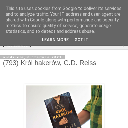
This site uses cookies from Google to deliver its services
and to analyze traffic. Your IP address and user-agent are
shared with Google along with performance and security
metrics to ensure quality of service, generate usage
statistics, and to detect and address abuse.
LEARN MORE
GOT IT
▼
niedziela, 6 czerwca 2021
(793) Król hakerów, C.D. Reiss