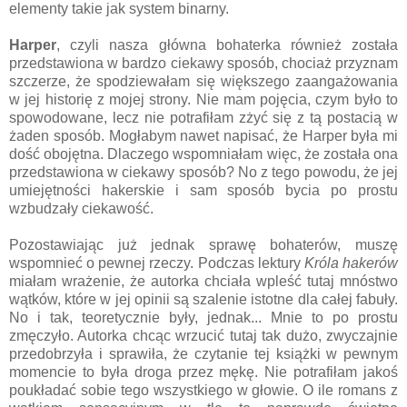
elementy takie jak system binarny.
Harper
, czyli nasza główna bohaterka również została
przedstawiona w bardzo ciekawy sposób, chociaż przyznam
szczerze, że spodziewałam się większego zaangażowania
w jej historię z mojej strony. Nie mam pojęcia, czym było to
spowodowane, lecz nie potrafiłam zżyć się z tą postacią w
żaden sposób. Mogłabym nawet napisać, że Harper była mi
dość obojętna. Dlaczego wspomniałam więc, że została ona
przedstawiona w ciekawy sposób? No z tego powodu, że jej
umiejętności hakerskie i sam sposób bycia po prostu
wzbudzały ciekawość.
Pozostawiając już jednak sprawę bohaterów, muszę
wspomnieć o pewnej rzeczy. Podczas lektury
Króla hakerów
miałam wrażenie, że autorka chciała wpleść tutaj mnóstwo
wątków, które w jej opinii są szalenie istotne dla całej fabuły.
No i tak, teoretycznie były, jednak... Mnie to po prostu
zmęczyło. Autorka chcąc wrzucić tutaj tak dużo, zwyczajnie
przedobrzyła i sprawiła, że czytanie tej książki w pewnym
momencie to była droga przez mękę. Nie potrafiłam jakoś
poukładać sobie tego wszystkiego w głowie. O ile romans z