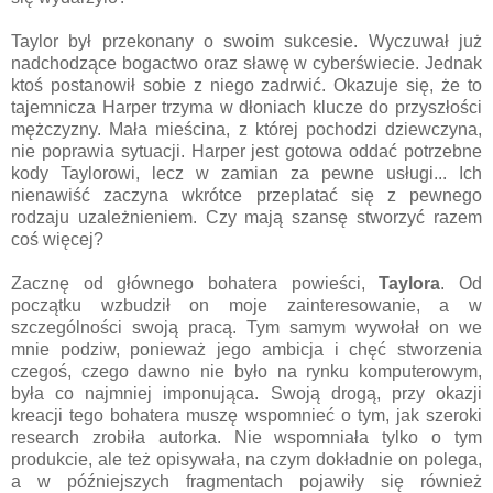
Taylor był przekonany o swoim sukcesie. Wyczuwał już
nadchodzące bogactwo oraz sławę w cyberświecie. Jednak
ktoś postanowił sobie z niego zadrwić. Okazuje się, że to
tajemnicza Harper trzyma w dłoniach klucze do przyszłości
mężczyzny. Mała mieścina, z której pochodzi dziewczyna,
nie poprawia sytuacji. Harper jest gotowa oddać potrzebne
kody Taylorowi, lecz w zamian za pewne usługi... Ich
nienawiść zaczyna wkrótce przeplatać się z pewnego
rodzaju uzależnieniem. Czy mają szansę stworzyć razem
coś więcej?
Zacznę od głównego bohatera powieści,
Taylora
. Od
początku wzbudził on moje zainteresowanie, a w
szczególności swoją pracą. Tym samym wywołał on we
mnie podziw, ponieważ jego ambicja i chęć stworzenia
czegoś, czego dawno nie było na rynku komputerowym,
była co najmniej imponująca. Swoją drogą, przy okazji
kreacji tego bohatera muszę wspomnieć o tym, jak szeroki
research zrobiła autorka. Nie wspomniała tylko o tym
produkcie, ale też opisywała, na czym dokładnie on polega,
a w późniejszych fragmentach pojawiły się również