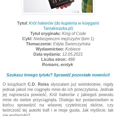
Tytuł:
Król hakerów
(do kupienia w księgarni
Taniaksiazka.pl)
Tytuł oryginału:
King of Code
Cykl:
Niebezpieczni mężczyźni
(tom 1)
Tłumaczenie:
Edyta Świerczyńska
Wydawnictwo:
Kobiece
Data wydania:
12.05.2021
Liczba stron:
488
Romans, erotyk
Szukasz innego tytułu? Sprawdź pozostałe nowości!
O książkach
C.D. Reiss
słyszałam już wielokrotnie, nigdy
jednak jakoś nie ciągnęło mnie do ich przeczytania. Jednak
jej najnowsza powieść,
Król hakerów
z jakiegoś powodu
mnie do siebie przyciągnęła. Dlatego też postanowiłam w
końcu sprawdzić na własnej czytelniczej skórze, czy
twórczość tej autorki trafi i w moje gusta. Jak myślicie, tak
się wydarzyło?