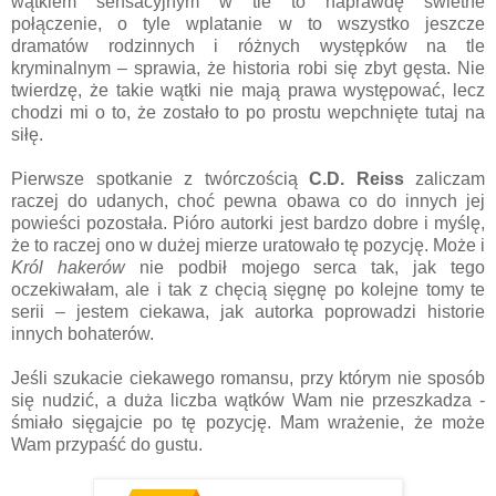
wątkiem sensacyjnym w tle to naprawdę świetne
połączenie, o tyle wplatanie w to wszystko jeszcze
dramatów rodzinnych i różnych występków na tle
kryminalnym – sprawia, że historia robi się zbyt gęsta. Nie
twierdzę, że takie wątki nie mają prawa występować, lecz
chodzi mi o to, że zostało to po prostu wepchnięte tutaj na
siłę.
Pierwsze spotkanie z twórczością
C.D. Reiss
zaliczam
raczej do udanych, choć pewna obawa co do innych jej
powieści pozostała. Pióro autorki jest bardzo dobre i myślę,
że to raczej ono w dużej mierze uratowało tę pozycję. Może i
Król hakerów
nie podbił mojego serca tak, jak tego
oczekiwałam, ale i tak z chęcią sięgnę po kolejne tomy te
serii – jestem ciekawa, jak autorka poprowadzi historie
innych bohaterów.
Jeśli szukacie ciekawego romansu, przy którym nie sposób
się nudzić, a duża liczba wątków Wam nie przeszkadza -
śmiało sięgajcie po tę pozycję. Mam wrażenie, że może
Wam przypaść do gustu.