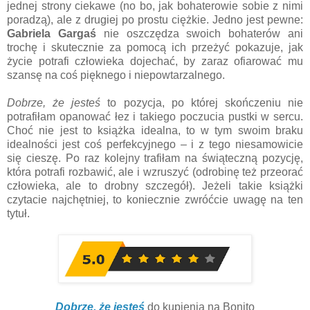
jednej strony ciekawe (no bo, jak bohaterowie sobie z nimi
poradzą), ale z drugiej po prostu ciężkie. Jedno jest pewne:
Gabriela Gargaś
nie oszczędza swoich bohaterów ani
trochę i skutecznie za pomocą ich przeżyć pokazuje, jak
życie potrafi człowieka dojechać, by zaraz ofiarować mu
szansę na coś pięknego i niepowtarzalnego.
Dobrze, że jesteś
to pozycja, po której skończeniu nie
potrafiłam opanować łez i takiego poczucia pustki w sercu.
Choć nie jest to książka idealna, to w tym swoim braku
idealności jest coś perfekcyjnego – i z tego niesamowicie
się cieszę. Po raz kolejny trafiłam na świąteczną pozycję,
która potrafi rozbawić, ale i wzruszyć (odrobinę też przeorać
człowieka, ale to drobny szczegół). Jeżeli takie książki
czytacie najchętniej, to koniecznie zwróćcie uwagę na ten
tytuł.
Dobrze, że jesteś
do kupienia na Bonito