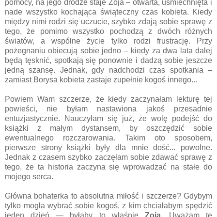
pomocy, na jego drodze staje Zoja – otwarta, uśmiechnięta i
nade wszystko kochająca świąteczny czas kobieta. Kiedy
między nimi rodzi się uczucie, szybko zdają sobie sprawę z
tego, że pomimo wszystko pochodzą z dwóch różnych
światów, a wspólne życie tylko rodzi frustrację. Przy
pożegnaniu obiecują sobie jedno – kiedy za dwa lata dalej
będą tęsknić, spotkają się ponownie i dadzą sobie jeszcze
jedną szansę. Jednak, gdy nadchodzi czas spotkania –
zamiast Borysa kobieta zastaje zupełnie kogoś innego...
Powiem Wam szczerze, że kiedy zaczynałam lekturę tej
powieści, nie byłam nastawiona jakoś przesadnie
entuzjastycznie. Nauczyłam się już, że wolę podejść do
książki z małym dystansem, by oszczędzić sobie
ewentualnego rozczarowania. Takim oto sposobem,
pierwsze strony książki były dla mnie dość... powolne.
Jednak z czasem szybko zaczęłam sobie zdawać sprawę z
tego, że ta historia zaczyna się wprowadzać na stałe do
mojego serca.
Główna bohaterka to absolutna miłość i szczerze? Gdybym
tylko mogła wybrać sobie kogoś, z kim chciałabym spędzić
jeden dzień — byłaby to właśnie
Zoja
. Uważam tę