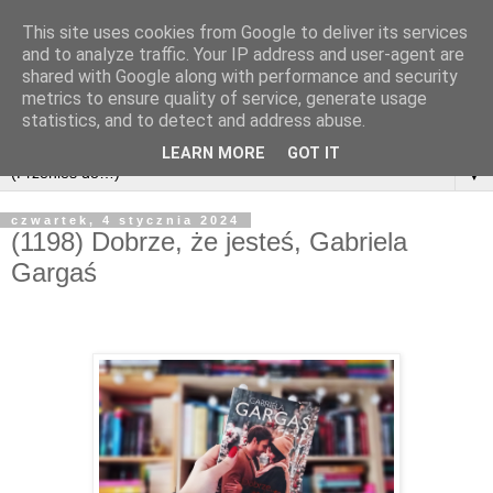
This site uses cookies from Google to deliver its services
and to analyze traffic. Your IP address and user-agent are
shared with Google along with performance and security
metrics to ensure quality of service, generate usage
statistics, and to detect and address abuse.
LEARN MORE
GOT IT
▼
czwartek, 4 stycznia 2024
(1198) Dobrze, że jesteś, Gabriela
Gargaś