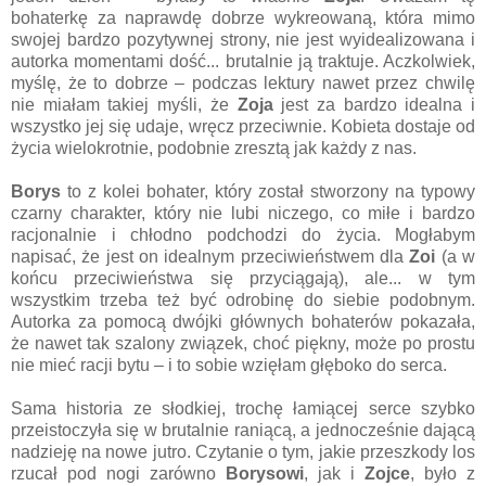
bohaterkę za naprawdę dobrze wykreowaną, która mimo
swojej bardzo pozytywnej strony, nie jest wyidealizowana i
autorka momentami dość... brutalnie ją traktuje. Aczkolwiek,
myślę, że to dobrze – podczas lektury nawet przez chwilę
nie miałam takiej myśli, że
Zoja
jest za bardzo idealna i
wszystko jej się udaje, wręcz przeciwnie. Kobieta dostaje od
życia wielokrotnie, podobnie zresztą jak każdy z nas.
Borys
to z kolei bohater, który został stworzony na typowy
czarny charakter, który nie lubi niczego, co miłe i bardzo
racjonalnie i chłodno podchodzi do życia. Mogłabym
napisać, że jest on idealnym przeciwieństwem dla
Zoi
(a w
końcu przeciwieństwa się przyciągają), ale... w tym
wszystkim trzeba też być odrobinę do siebie podobnym.
Autorka za pomocą dwójki głównych bohaterów pokazała,
że nawet tak szalony związek, choć piękny, może po prostu
nie mieć racji bytu – i to sobie wzięłam głęboko do serca.
Sama historia ze słodkiej, trochę łamiącej serce szybko
przeistoczyła się w brutalnie raniącą, a jednocześnie dającą
nadzieję na nowe jutro. Czytanie o tym, jakie przeszkody los
rzucał pod nogi zarówno
Borysowi
, jak i
Zojce
, było z