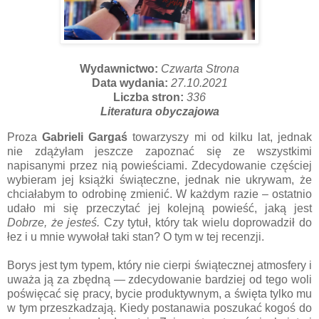
Wydawnictwo:
Czwarta Strona
Data wydania:
27.10.2021
Liczba stron:
336
Literatura obyczajowa
Proza
Gabrieli Gargaś
towarzyszy mi od kilku lat, jednak
nie zdążyłam jeszcze zapoznać się ze wszystkimi
napisanymi przez nią powieściami. Zdecydowanie częściej
wybieram jej książki świąteczne, jednak nie ukrywam, że
chciałabym to odrobinę zmienić. W każdym razie – ostatnio
udało mi się przeczytać jej kolejną powieść, jaką jest
Dobrze, że jesteś.
Czy tytuł, który tak wielu doprowadził do
łez i u mnie wywołał taki stan? O tym w tej recenzji.
Borys jest tym typem, który nie cierpi świątecznej atmosfery i
uważa ją za zbędną — zdecydowanie bardziej od tego woli
poświęcać się pracy, bycie produktywnym, a święta tylko mu
w tym przeszkadzają. Kiedy postanawia poszukać kogoś do