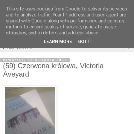
This site uses cookies from Google to deliver its services
and to analyze traffic. Your IP address and user-agent are
shared with Google along with performance and security
metrics to ensure quality of service, generate usage
statistics, and to detect and address abuse.
LEARN MORE
GOT IT
▼
czwartek, 18 sierpnia 2016
(59) Czerwona królowa, Victoria
Aveyard