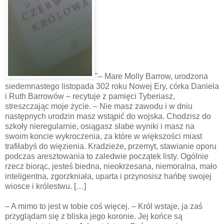
"– Mare Molly Barrow, urodzona
siedemnastego listopada 302 roku Nowej Ery, córka Daniela
i Ruth Barrowów – recytuje z pamięci Tyberiasz,
streszczając moje życie. – Nie masz zawodu i w dniu
następnych urodzin masz wstąpić do wojska. Chodzisz do
szkoły nieregularnie, osiągasz słabe wyniki i masz na
swoim koncie wykroczenia, za które w większości miast
trafiłabyś do więzienia. Kradzieże, przemyt, stawianie oporu
podczas aresztowania to zaledwie początek listy. Ogólnie
rzecz biorąc, jesteś biedna, nieokrzesana, niemoralna, mało
inteligentna, zgorzkniała, uparta i przynosisz hańbę swojej
wiosce i królestwu. […]
– A mimo to jest w tobie coś więcej. – Król wstaje, ja zaś
przyglądam się z bliska jego koronie. Jej końce są