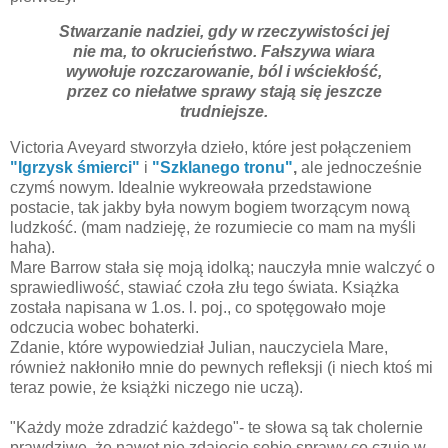
Stwarzanie nadziei, gdy w rzeczywistości jej
nie ma, to okrucieństwo. Fałszywa wiara
wywołuje rozczarowanie, ból i wściekłość,
przez co niełatwe sprawy stają się jeszcze
trudniejsze.
Victoria Aveyard stworzyła dzieło, które jest połączeniem
"Igrzysk śmierci"
i
"Szklanego tronu"
,
ale jednocześnie
czymś nowym. Idealnie wykreowała przedstawione
postacie, tak jakby była nowym bogiem tworzącym nową
ludzkość. (mam nadzieję, że rozumiecie co mam na myśli
haha).
Mare Barrow stała się moją idolką; nauczyła mnie walczyć o
sprawiedliwość, stawiać czoła złu tego świata. Książka
została napisana w 1.os. l. poj., co spotęgowało moje
odczucia wobec bohaterki.
Zdanie, które wypowiedział Julian, nauczyciela Mare,
również nakłoniło mnie do pewnych refleksji (i niech ktoś mi
teraz powie, że książki niczego nie uczą).
"Każdy może zdradzić każdego"- te słowa są tak cholernie
prawdziwe, że nawet nie zdajecie sobie sprawy co czuję w