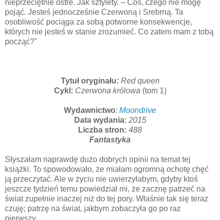
nieprzeciętnie ostre. Jak sztylety. – Coś, czego nie mogę
pojąć. Jesteś jednocześnie Czerwoną i Srebrną. Ta
osobliwość pociąga za sobą potworne konsekwencje,
których nie jesteś w stanie zrozumieć. Co zatem mam z tobą
począć?"
Tytuł oryginału:
Red queen
Cykl:
Czerwona królowa
(tom 1)
Wydawnictwo
:
Moondrive
Data wydania:
2015
Liczba stron:
488
Fantastyka
Słyszałam naprawdę dużo dobrych opinii na temat tej
książki. To spowodowało, że miałam ogromną ochotę chęć
ją przeczytać. Ale w życiu nie uwierzyłabym, gdyby ktoś
jeszcze tydzień temu powiedział mi, że zacznę patrzeć na
świat zupełnie inaczej niż do tej pory. Właśnie tak się teraz
czuję; patrzę na świat, jakbym zobaczyła go po raz
pierwszy.