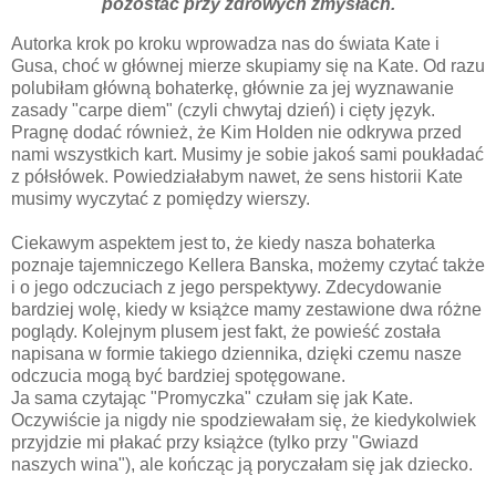
pozostać przy zdrowych zmysłach.
Autorka krok po kroku wprowadza nas do świata Kate i
Gusa, choć w głównej mierze skupiamy się na Kate. Od razu
polubiłam główną bohaterkę, głównie za jej wyznawanie
zasady "carpe diem" (czyli chwytaj dzień) i cięty język.
Pragnę dodać również, że Kim Holden nie odkrywa przed
nami wszystkich kart. Musimy je sobie jakoś sami poukładać
z półsłówek. Powiedziałabym nawet, że sens historii Kate
musimy wyczytać z pomiędzy wierszy.
Ciekawym aspektem jest to, że kiedy nasza bohaterka
poznaje tajemniczego Kellera Banska, możemy czytać także
i o jego odczuciach z jego perspektywy. Zdecydowanie
bardziej wolę, kiedy w książce mamy zestawione dwa różne
poglądy. Kolejnym plusem jest fakt, że powieść została
napisana w formie takiego dziennika, dzięki czemu nasze
odczucia mogą być bardziej spotęgowane.
Ja sama czytając "Promyczka" czułam się jak Kate.
Oczywiście ja nigdy nie spodziewałam się, że kiedykolwiek
przyjdzie mi płakać przy książce (tylko przy "Gwiazd
naszych wina"), ale kończąc ją poryczałam się jak dziecko.