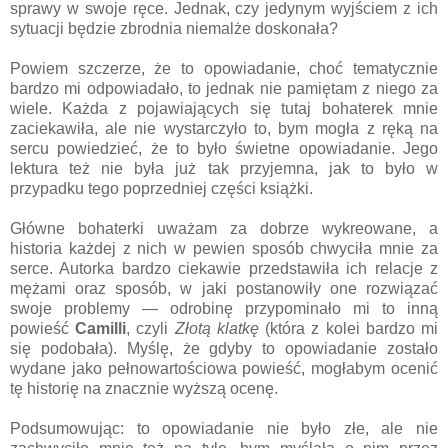
sprawy w swoje ręce. Jednak, czy jedynym wyjściem z ich
sytuacji będzie zbrodnia niemalże doskonała?
Powiem szczerze, że to opowiadanie, choć tematycznie
bardzo mi odpowiadało, to jednak nie pamiętam z niego za
wiele. Każda z pojawiających się tutaj bohaterek mnie
zaciekawiła, ale nie wystarczyło to, bym mogła z ręką na
sercu powiedzieć, że to było świetne opowiadanie. Jego
lektura też nie była już tak przyjemna, jak to było w
przypadku tego poprzedniej części książki.
Główne bohaterki uważam za dobrze wykreowane, a
historia każdej z nich w pewien sposób chwyciła mnie za
serce. Autorka bardzo ciekawie przedstawiła ich relacje z
mężami oraz sposób, w jaki postanowiły one rozwiązać
swoje problemy — odrobinę przypominało mi to inną
powieść
Camilli
, czyli
Złotą klatkę
(która z kolei bardzo mi
się podobała). Myślę, że gdyby to opowiadanie zostało
wydane jako pełnowartościowa powieść, mogłabym ocenić
tę historię na znacznie wyższą ocenę.
Podsumowując: to opowiadanie nie było złe, ale nie