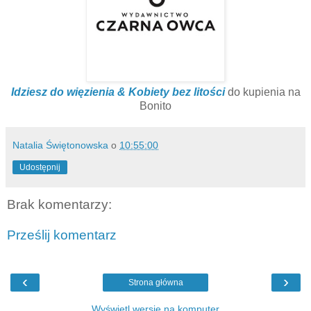
Idziesz do więzienia & Kobiety bez litości
do kupienia na
Bonito
Natalia Świętonowska
o
10:55:00
Udostępnij
Brak komentarzy:
Prześlij komentarz
‹
›
Strona główna
Wyświetl wersję na komputer