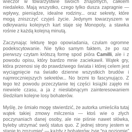
wieczór w towarzystwie swoich znajomych, całkiem
niedaleko. Mają wszystko, czego tylko dusza zapragnie —
wpływy, pieniądze, idealne rodziny... oraz sekrety, które
mogą zniszczyć czyjeś życie. Jedynym towarzyszem w
odkrywaniu kolejnych kart staje się Monopoly, a stawka
rośnie z każdą kolejną minutą.
Zaczynając lekturę tego opowiadania, czułam ogromne
podekscytowanie. Nie tylko samym faktem, że po raz
pierwszy czytam krótszą formę spod pióra
Camilli
, ale i z
powodu opisu, który bardzo mnie zaciekawił. Wątek gry,
która przenosi się do prawdziwego świata i której celem jest
wyciągnięcie na światło dzienne wszystkich brudów i
najmroczniejszych sekretów... No brzmi to fascynująco. Z
tego też powodu przeczytanie tej części książki zajęło mi
niewiele czasu, a ja z niesłabnącym zainteresowaniem
śledziłam kolejne losy bohaterów.
Myślę, że śmiało mogę stwierdzić, że autorka umieściła tutaj
wątek takiej zmowy milczenia — ktoś wie o złych
poczynaniach danej osoby, ale nie piśnie nawet słówka,
byleby utrzymać swój status quo. Z jednej strony jestem w
stanie to zrozumieć — każdy z bohaterów żyje “na poziomie”