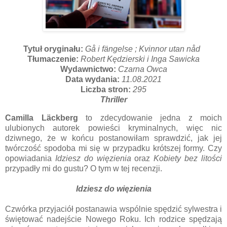
Tytuł oryginału:
Gå i fängelse ;
Kvinnor utan nåd
Tłumaczenie:
Robert Kędzierski i Inga Sawicka
Wydawnictwo:
Czarna Owca
Data wydania:
11.08.2021
Liczba stron:
295
Thriller
Camilla Läckberg
to zdecydowanie jedna z moich
ulubionych autorek powieści kryminalnych, więc nic
dziwnego, że w końcu postanowiłam sprawdzić, jak jej
twórczość spodoba mi się w przypadku krótszej formy. Czy
opowiadania
Idziesz do więzienia
oraz
Kobiety bez litości
przypadły mi do gustu? O tym w tej recenzji.
Idziesz do więzienia
Czwórka przyjaciół postanawia wspólnie spędzić sylwestra i
świętować nadejście Nowego Roku. Ich rodzice spędzają