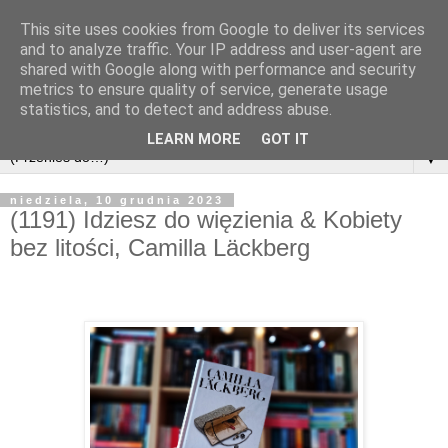
This site uses cookies from Google to deliver its services
and to analyze traffic. Your IP address and user-agent are
shared with Google along with performance and security
metrics to ensure quality of service, generate usage
statistics, and to detect and address abuse.
LEARN MORE
GOT IT
▼
niedziela, 10 grudnia 2023
(1191) Idziesz do więzienia & Kobiety
bez litości, Camilla Läckberg