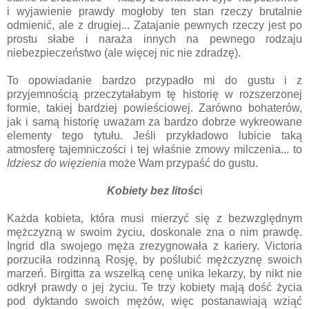
i wyjawienie prawdy mogłoby ten stan rzeczy brutalnie
odmienić, ale z drugiej... Zatajanie pewnych rzeczy jest po
prostu słabe i naraża innych na pewnego rodzaju
niebezpieczeństwo (ale więcej nic nie zdradzę).
To opowiadanie bardzo przypadło mi do gustu i z
przyjemnością przeczytałabym tę historię w rozszerzonej
formie, takiej bardziej powieściowej. Zarówno bohaterów,
jak i samą historię uważam za bardzo dobrze wykreowane
elementy tego tytułu. Jeśli przykładowo lubicie taką
atmosferę tajemniczości i tej właśnie zmowy milczenia... to
Idziesz do więzienia
może Wam przypaść do gustu.
Kobiety bez litośc
i
Każda kobieta, która musi mierzyć się z bezwzględnym
mężczyzną w swoim życiu, doskonale zna o nim prawdę.
Ingrid dla swojego męża zrezygnowała z kariery. Victoria
porzuciła rodzinną Rosję, by poślubić mężczyznę swoich
marzeń. Birgitta za wszelką cenę unika lekarzy, by nikt nie
odkrył prawdy o jej życiu. Te trzy kobiety mają dość życia
pod dyktando swoich mężów, więc postanawiają wziąć