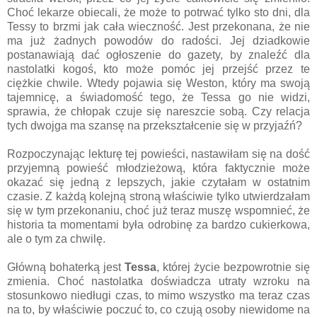
Choć lekarze obiecali, że może to potrwać tylko sto dni, dla
Tessy to brzmi jak cała wieczność. Jest przekonana, że nie
ma już żadnych powodów do radości. Jej dziadkowie
postanawiają dać ogłoszenie do gazety, by znaleźć dla
nastolatki kogoś, kto może pomóc jej przejść przez te
ciężkie chwile. Wtedy pojawia się Weston, który ma swoją
tajemnicę, a świadomość tego, że Tessa go nie widzi,
sprawia, że chłopak czuje się nareszcie sobą. Czy relacja
tych dwojga ma szansę na przekształcenie się w przyjaźń?
Rozpoczynając lekturę tej powieści, nastawiłam się na dość
przyjemną powieść młodzieżową, która faktycznie może
okazać się jedną z lepszych, jakie czytałam w ostatnim
czasie. Z każdą kolejną stroną właściwie tylko utwierdzałam
się w tym przekonaniu, choć już teraz muszę wspomnieć, że
historia ta momentami była odrobinę za bardzo cukierkowa,
ale o tym za chwilę.
Główną bohaterką jest
Tessa
, której życie bezpowrotnie się
zmienia. Choć nastolatka doświadcza utraty wzroku na
stosunkowo niedługi czas, to mimo wszystko ma teraz czas
na to, by właściwie poczuć to, co czują osoby niewidome na