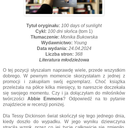
Tytuł oryginału:
100 days of sunlight
Cykl:
100 dni słońca
(tom 1)
Tłumaczenie:
Monika Bukowska
Wydawnictwo:
Young
Data wydania:
24.04.2024
Liczba stron:
368
Literatura młodzieżowa
O tej pozycji słyszałam naprawdę wiele, przede wszystkim
dobrego. W pewnym momencie skorzystałam z jednej z
promocji i zakupiłam swój egzemplarz. Choć książka
przeleżała na półce kilka miesięcy, to nareszcie doczekała
się swojego momentu. Czy i ja dołączyłam do miłośników
twórczości
Abbie Emmons
? Odpowiedź na to pytanie
znajdziecie w recenzji poniżej.
Dla Tessy Dickinson świat skończył się tego jednego dnia,
kiedy doszło do wypadku. W jego wyniku dziewczyna
straciła wzrok, przez co jej życie całkowicie się zmieniło.