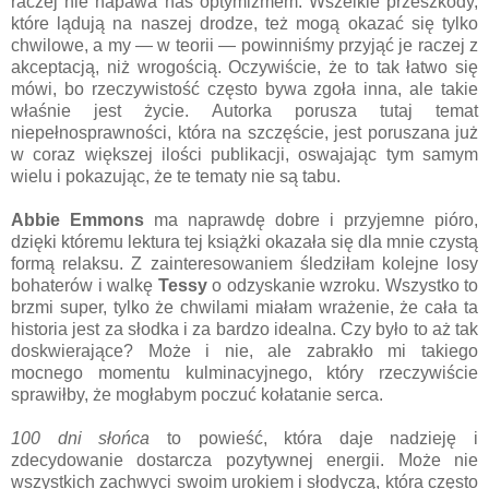
raczej nie napawa nas optymizmem. Wszelkie przeszkody,
które lądują na naszej drodze, też mogą okazać się tylko
chwilowe, a my — w teorii — powinniśmy przyjąć je raczej z
akceptacją, niż wrogością. Oczywiście, że to tak łatwo się
mówi, bo rzeczywistość często bywa zgoła inna, ale takie
właśnie jest życie. Autorka porusza tutaj temat
niepełnosprawności, która na szczęście, jest poruszana już
w coraz większej ilości publikacji, oswajając tym samym
wielu i pokazując, że te tematy nie są tabu.
Abbie Emmons
ma naprawdę dobre i przyjemne pióro,
dzięki któremu lektura tej książki okazała się dla mnie czystą
formą relaksu. Z zainteresowaniem śledziłam kolejne losy
bohaterów i walkę
Tessy
o odzyskanie wzroku. Wszystko to
brzmi super, tylko że chwilami miałam wrażenie, że cała ta
historia jest za słodka i za bardzo idealna. Czy było to aż tak
doskwierające? Może i nie, ale zabrakło mi takiego
mocnego momentu kulminacyjnego, który rzeczywiście
sprawiłby, że mogłabym poczuć kołatanie serca.
100 dni słońca
to powieść, która daje nadzieję i
zdecydowanie dostarcza pozytywnej energii. Może nie
wszystkich zachwyci swoim urokiem i słodyczą, która często