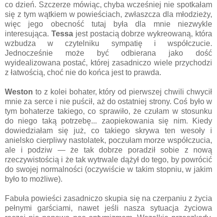
co dzień. Szczerze mówiąc, chyba wcześniej nie spotkałam
się z tym wątkiem w powieściach, zwłaszcza dla młodzieży,
więc jego obecność tutaj była dla mnie niezwykle
interesująca.
Tessa
jest postacią dobrze wykreowaną, która
wzbudza w czytelniku sympatię i współczucie.
Jednocześnie może być odbierana jako dość
wyidealizowana postać, której zasadniczo wiele przychodzi
z łatwością, choć nie do końca jest to prawda.
Weston
to z kolei bohater, który od pierwszej chwili chwycił
mnie za serce i nie puścił, aż do ostatniej strony. Coś było w
tym bohaterze takiego, co sprawiło, że czułam w stosunku
do niego taką potrzebę... zaopiekowania się nim. Kiedy
dowiedziałam się już, co takiego skrywa ten wesoły i
anielsko cierpliwy nastolatek, poczułam morze współczucia,
ale i podziw — że tak dobrze poradził sobie z nową
rzeczywistością i że tak wytrwale dążył do tego, by powrócić
do swojej normalności (oczywiście w takim stopniu, w jakim
było to możliwe).
Fabuła powieści zasadniczo skupia się na czerpaniu z życia
pełnymi garściami, nawet jeśli nasza sytuacja życiowa