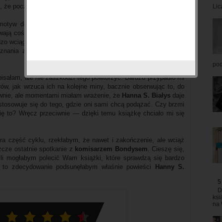
y, że poczułam w stosunku do niego jeszcze większy szacunek.
Lic
motyw dość specyficznych ugrupowań, które pod przykrywką
ają coś, co dalekie jest od optymizmu, a wręcz pełne mroku.
o wciągnięta w całą historię i z uwagą śledziłam kolejne zwroty
oznania zakończenia — po którym spodziewałam się czegoś
pod
pisałam, ale nie zaszkodzi tego powtórzyć. Bardzo przypadło mi
rów, jak wrzuca ich na kolejne miny, bacznie obserwując to, do
wnie, ale momentami miałam wrażenie, że
Hanna S. Białys
daje
tosowuje się do tego, gdzie oni sami chcą podążać. Czy brzmi
ię to? Wręcz przeciwnie — dzięki temu książkę chciało mi się
ra część cyklu, rzekłabym, że nawet i zakończenie, ale wciąż
zcze ostatnie spotkanie z
komisarzem Bondysem
. Cieszę się,
śli mogłabym polecić Wam książki, które sprawdzą się bardzo
y, to zdecydowanie podsunęłabym właśnie powieści
Hanny S.
5
D
ksi
na 