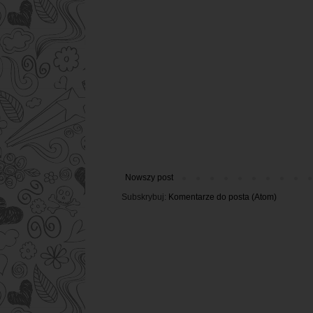
Nowszy post
Subskrybuj:
Komentarze do posta (Atom)