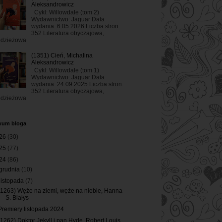
Aleksandrowicz
Cykl: Willowdale (tom 2)
Wydawnictwo: Jaguar Data
wydania: 6.05.2026 Liczba stron:
352 Literatura obyczajowa,
odzieżowa
(1351) Cień, Michalina
Aleksandrowicz
. Cykl: Willowdale (tom 1)
Wydawnictwo: Jaguar Data
wydania: 24.09.2025 Liczba stron:
352 Literatura obyczajowa,
odzieżowa
wum bloga
26
(30)
25
(77)
24
(86)
grudnia
(10)
listopada
(7)
(1263) Węże na ziemi, węże na niebie, Hanna
S. Białys
Premiery listopada 2024
(1262) Doktor Jekyll i pan Hyde, Robert Louis