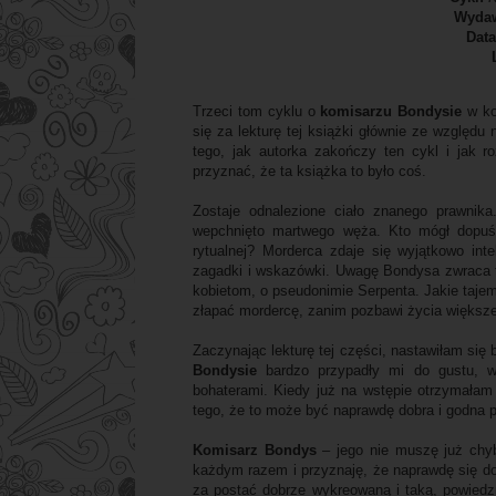
Wyda
Dat
Trzeci tom cyklu o
komisarzu Bondysie
w ko
się za lekturę tej książki głównie ze względu 
tego, jak autorka zakończy ten cykl i jak 
przyznać, że ta książka to było coś.
Zostaje odnalezione ciało znanego prawnik
wepchnięto martwego węża. Kto mógł dopuśc
rytualnej? Morderca zdaje się wyjątkowo int
zagadki i wskazówki. Uwagę Bondysa zwraca tro
kobietom, o pseudonimie Serpenta. Jakie tajemn
złapać mordercę, zanim pozbawi życia większej
Zaczynając lekturę tej części, nastawiłam się
Bondysie
bardzo przypadły mi do gustu, 
bohaterami. Kiedy już na wstępie otrzymałam
tego, że to może być naprawdę dobra i godna p
Komisarz Bondys
– jego nie muszę już chy
każdym razem i przyznaję, że naprawdę się d
za postać dobrze wykreowaną i taką, powiedz