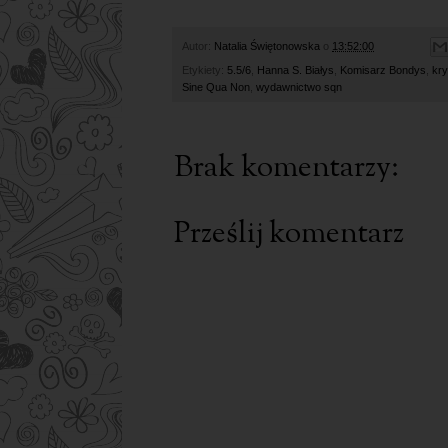
Autor:
Natalia Świętonowska
o
13:52:00
Etykiety:
5.5/6
,
Hanna S. Białys
,
Komisarz Bondys
,
kry
Sine Qua Non
,
wydawnictwo sqn
Brak komentarzy:
Prześlij komentarz