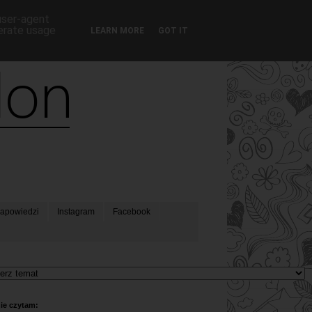
 user-agent
nerate usage
LEARN MORE
GOT IT
apowiedzi
Instagram
Facebook
ie czytam: