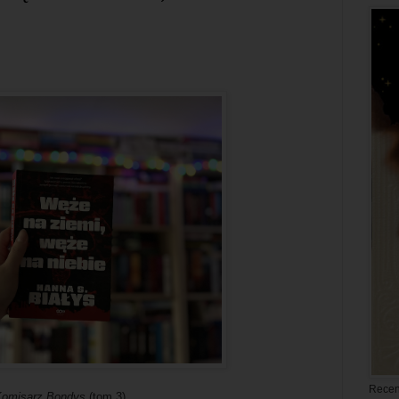
Recen
omisarz Bondys
(tom 3)