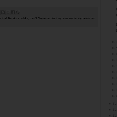
minał
,
literatura polska
,
tom 3
,
Węże na ziemi węże na niebie
,
wydawnictwo
►
►
►
►
►
►
►
►
►
►
►
20
►
20
►
20