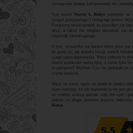
rozwiązania sprawy zaimponowały mi i sprawił
Tym razem
Hanna S. Białys
postawiła na 
czegoś pozytywnego i niosącego pomoc skryw
Poruszony temat sprawił, że poczułam się bardz
akcji, a także nie mogłam doczekać się p
naprawdę zaskakującego.
O tym, że autorka ma bardzo dobre pióro, już 
do gustu to, jak autorka kreuje swoich bohate
czego sama doprowadza. Może zabrzmi to dzi
swoim postaciom wolną rękę, a sama tylko dos
to pokrętnie? Możliwe. Czy nie podobało mi s
czytać bardziej.
Węże na ziemi, węże na niebie
to bardzo dob
mam nadzieję, że tak naprawdę to nie jest jes
że miałam szansę poznać cały ten cykl i je
dobrze na długie jesienne jeszcze wieczor
Białys
.