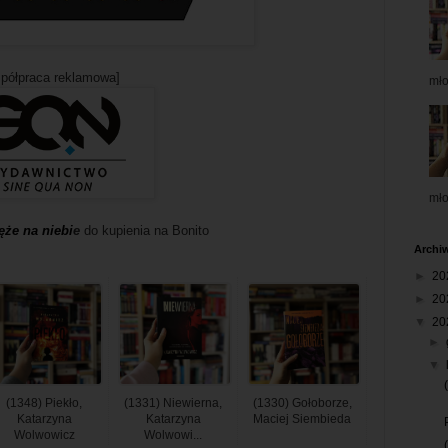
półpraca reklamowa]
mł
mł
ęże na niebi
e
do kupienia na Bonito
Archi
►
20
►
20
▼
20
►
▼
(1348) Piekło,
(1331) Niewierna,
(1330) Gołoborze,
Katarzyna
Katarzyna
Maciej Siembieda
Wolwowicz
Wolwowi...