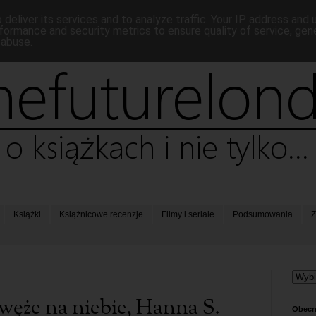
deliver its services and to analyze traffic. Your IP address and
formance and security metrics to ensure quality of service, ge
 abuse.
Książki
Książnicowe recenzje
Filmy i seriale
Podsumowania
Z
 węże na niebie, Hanna S.
Obecn