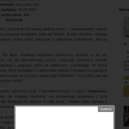
wnictwo:
Sine Qua Non
a wydania:
11.09.2024
Najchę
Liczba stron:
464
Kryminał
ńcu doczekał się swojej wielkiej chwili — postanowiłam zabrać
na sympatię względem całej tej historii. Byłam okrutnie ciekawa
rozwiąże różne wątki związane z głównymi bohaterami. Muszę
wi..
S
a. Na dłoni zmarłego wypalono tajemniczy symbol, a do ust
P
ić się tak bestialskiego czynu, mającego znamiona zbrodni
uza
eligentny i pogrywa sobie ze śledczymi, zostawiając im różne
Kie
będ
p, który prowadzi o założycielki jednej z fundacji przyjaznych
ice wyjdą na jaw przy okazji tego śledztwa? Czy policji uda się
 ilości osób?
 bardzo optymistycznie. Poprzednie książki z cyklu o
komisarzu
więc nie mogłam doczekać się ponownego spotkania z tymi
 tak dynamiczne wejście w całą akcję, zdałam sobie sprawę z
olecenia pozycja.
ba przedstawiać. To bohater, który wzbudza moją sympatię za
o niego przywiązałam podczas lektury całego cyklu. Uważam go
my, że z krwi i kości. Jego ciekawość oraz upór w dążeniu do