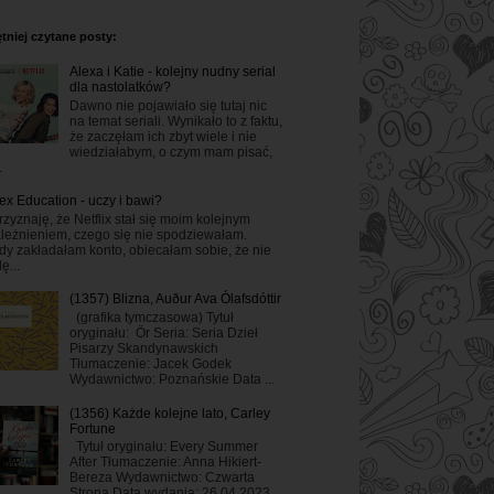
tniej czytane posty:
Alexa i Katie - kolejny nudny serial
dla nastolatków?
Dawno nie pojawiało się tutaj nic
na temat seriali. Wynikało to z faktu,
że zaczęłam ich zbyt wiele i nie
wiedziałabym, o czym mam pisać,
.
ex Education - uczy i bawi?
rzyznaję, że Netflix stał się moim kolejnym
leżnieniem, czego się nie spodziewałam.
dy zakładałam konto, obiecałam sobie, że nie
ę...
(1357) Blizna, Auður Ava Ólafsdóttir
(grafika tymczasowa) Tytuł
oryginału: Ör Seria: Seria Dzieł
Pisarzy Skandynawskich
Tłumaczenie: Jacek Godek
Wydawnictwo: Poznańskie Data ...
(1356) Każde kolejne lato, Carley
Fortune
Tytuł oryginału: Every Summer
After Tłumaczenie: Anna Hikiert-
Bereza Wydawnictwo: Czwarta
Strona Data wydania: 26.04.2023