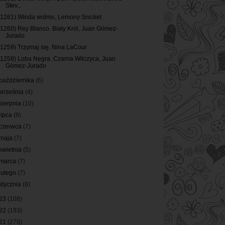
Stev...
(1261) Winda widmo, Lemony Snicket
(1260) Rey Blanco. Biały Król, Juan Gómez-
Jurado
(1259) Trzymaj się, Nina LaCour
(1258) Loba Negra. Czarna Wilczyca, Juan
Gómez-Jurado
października
(6)
września
(4)
sierpnia
(10)
lipca
(8)
czerwca
(7)
maja
(7)
kwietnia
(5)
marca
(7)
lutego
(7)
stycznia
(8)
23
(108)
22
(193)
21
(278)