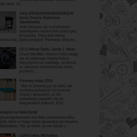
zba stron: 33...
(342) [PRZEDPREMIEROWO] W
domu Dave'a, Katarzyna
Jakubowska
Jeśli lubujesz się w podróżach
autostopem: koniecznie przeczytaj
tę książkę. Tracy jest młodą
różniczką, żądną przygód. Pewnego dnia tra...
(371) Wieża Świtu, Sarah J. Maas
Chaol Westfall i Nesryn Faliq udają
się do pięknego miasta Antica.
Mężczyzna ma nadzieję, że któraś
ze słynnych uzdrowicielek zdoła
przywróc...
Premiery maja 2026
Maj co prawda już za nami, ale
możemy poświęcić mu jeszcze
chwilę i sprawdzić, co też
ciekawego pojawiło się na
księgarskich półkach. Przy...
 książek na Walentynki
ziś przygotowałam dla Was zestawienie kilku
ążek, które w mojej opinii sprawdzą się idealnie
Walentynki. Tak, ja wiem, że nie każdy u...
(1354) Iskra, Michalina