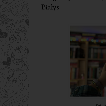
Białys
Cykl:
K