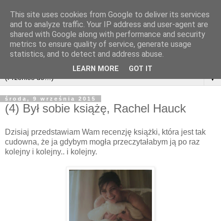
This site uses cookies from Google to deliver its services
and to analyze traffic. Your IP address and user-agent are
shared with Google along with performance and security
metrics to ensure quality of service, generate usage
statistics, and to detect and address abuse.
LEARN MORE
GOT IT
▼
środa, 9 września 2015
(4) Był sobie książę, Rachel Hauck
Dzisiaj przedstawiam Wam recenzję książki, która jest tak
cudowna, że ja gdybym mogła przeczytałabym ją po raz
kolejny i kolejny.. i kolejny.