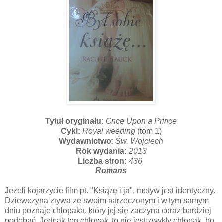
Tytuł oryginału:
Once Upon a Prince
Cykl:
Royal weeding
(tom 1)
Wydawnictwo:
Św. Wojciech
Rok wydania:
2013
Liczba stron:
436
Romans
Jeżeli kojarzycie film pt. "Książę i ja", motyw jest identyczny.
Dziewczyna zrywa ze swoim narzeczonym i w tym samym
dniu poznaje chłopaka, który jej się zaczyna coraz bardziej
podobać. Jednak ten chłopak, to nie jest zwykły chłopak, bo