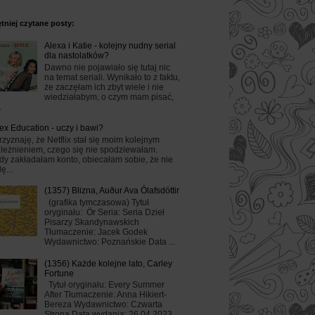
tniej czytane posty:
Alexa i Katie - kolejny nudny serial
dla nastolatków?
Dawno nie pojawiało się tutaj nic
na temat seriali. Wynikało to z faktu,
że zaczęłam ich zbyt wiele i nie
wiedziałabym, o czym mam pisać,
.
ex Education - uczy i bawi?
rzyznaję, że Netflix stał się moim kolejnym
leżnieniem, czego się nie spodziewałam.
dy zakładałam konto, obiecałam sobie, że nie
ę...
(1357) Blizna, Auður Ava Ólafsdóttir
(grafika tymczasowa) Tytuł
oryginału: Ör Seria: Seria Dzieł
Pisarzy Skandynawskich
Tłumaczenie: Jacek Godek
Wydawnictwo: Poznańskie Data ...
(1356) Każde kolejne lato, Carley
Fortune
Tytuł oryginału: Every Summer
After Tłumaczenie: Anna Hikiert-
Bereza Wydawnictwo: Czwarta
Strona Data wydania: 26.04.2023