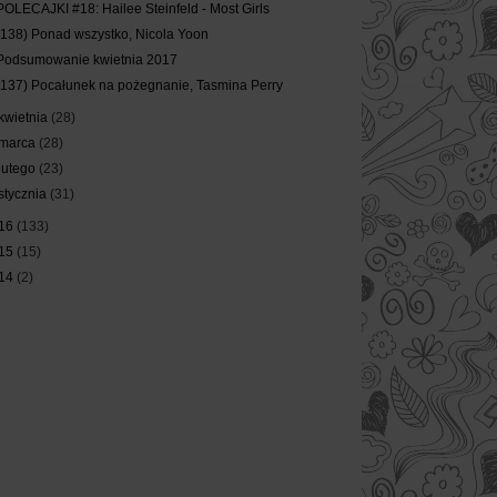
POLECAJKI #18: Hailee Steinfeld - Most Girls
(138) Ponad wszystko, Nicola Yoon
Podsumowanie kwietnia 2017
(137) Pocałunek na pożegnanie, Tasmina Perry
kwietnia
(28)
marca
(28)
lutego
(23)
stycznia
(31)
16
(133)
15
(15)
14
(2)