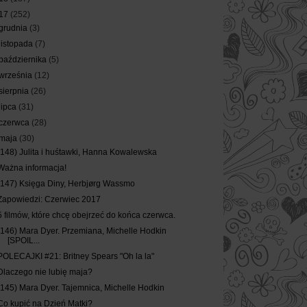
17
(252)
grudnia
(3)
listopada
(7)
października
(5)
września
(12)
sierpnia
(26)
lipca
(31)
czerwca
(28)
maja
(30)
(148) Julita i huśtawki, Hanna Kowalewska
Ważna informacja!
(147) Księga Diny, Herbjørg Wassmo
Zapowiedzi: Czerwiec 2017
5 filmów, które chcę obejrzeć do końca czerwca.
(146) Mara Dyer. Przemiana, Michelle Hodkin
[SPOIL...
POLECAJKI #21: Britney Spears "Oh la la"
Dlaczego nie lubię maja?
(145) Mara Dyer. Tajemnica, Michelle Hodkin
Co kupić na Dzień Matki?