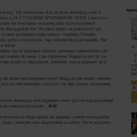
Najchę
ą oceny. Tak ostatecznie, A ja na dzień dzisiejszy mam 3
wyszłam), a ZA 3 TYGODNIE WYSTAWIENIE OCEN. I wiecie co
ciele nie mieli kiedy wcześniej robić tych wszystkich
ły dwa tygodnie ferii. W marcu byłam na praktykach i już
ta, a zaraz po świętach były matury+ majówka. Ponadto,
ury ustne i rozszerzone, więc kolejne lekcje przepadały. Nie
ne lekcje.
wi..
oddać się ze spokojem lekturze, ponieważ zapierdzielam jak
S
- siadam do nauki. I tak codziennie. Najgorsze jest to, że
P
 miała okazji na odpoczynek, ponieważ muszę poprawić aż 2
uza
Kie
będ
 tak dziwni pod względem ocen? Mają już tyle stopni, niektóre
 jeszcze robi kartkówki i jeszcze i nie daje szansy na poprawę
strasznie depresyjny pod względem ocen i już się boję przyszłego
e po maturze się wyśpię... 😂😂
d września na blogu będzie się pojawiać o wiele mniej postów.
środy i niedziele oraz okazjonalnie w soboty. Ale to wszystko