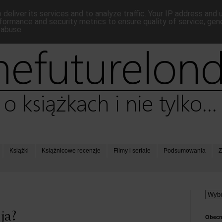
deliver its services and to analyze traffic. Your IP address and
formance and security metrics to ensure quality of service, ge
 abuse.
Książki
Książnicowe recenzje
Filmy i seriale
Podsumowania
Z
ja?
Obecn