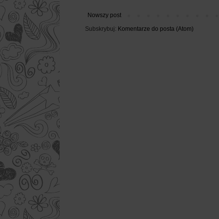
Nowszy post
Subskrybuj:
Komentarze do posta (Atom)