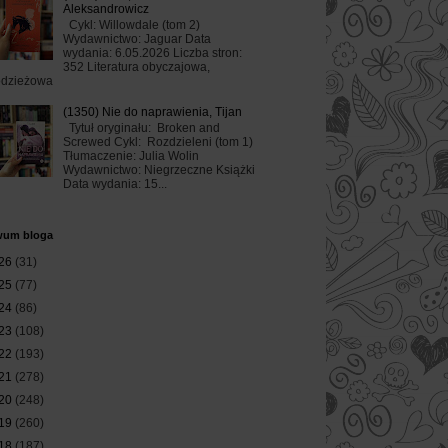
Aleksandrowicz
Cykl: Willowdale (tom 2)
Wydawnictwo: Jaguar Data
wydania: 6.05.2026 Liczba stron:
352 Literatura obyczajowa,
odzieżowa
(1350) Nie do naprawienia, Tijan
Tytuł oryginału: Broken and
Screwed Cykl: Rozdzieleni (tom 1)
Tłumaczenie: Julia Wolin
Wydawnictwo: Niegrzeczne Książki
Data wydania: 15...
wum bloga
26
(31)
25
(77)
24
(86)
23
(108)
22
(193)
21
(278)
20
(248)
19
(260)
18
(187)