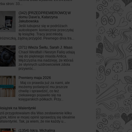
zba stron: 33...
(342) [PRZEDPREMIEROWO] W
domu Dave'a, Katarzyna
Jakubowska
Jeśli lubujesz się w podróżach
autostopem: koniecznie przeczytaj
tę książkę. Tracy jest młodą
różniczką, żądną przygód. Pewnego dnia tra...
(371) Wieża Świtu, Sarah J. Maas
Chaol Westfall i Nesryn Faliq udają
się do pięknego miasta Antica.
Mężczyzna ma nadzieję, że któraś
ze słynnych uzdrowicielek zdoła
przywróc...
Premiery maja 2026
Maj co prawda już za nami, ale
możemy poświęcić mu jeszcze
chwilę i sprawdzić, co też
ciekawego pojawiło się na
księgarskich półkach. Przy...
 książek na Walentynki
ziś przygotowałam dla Was zestawienie kilku
ążek, które w mojej opinii sprawdzą się idealnie
Walentynki. Tak, ja wiem, że nie każdy u...
(1354) Iskra, Michalina