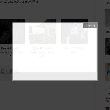
 już wszystko z głowy? :)
Lic
pod
Krótki Abdejt Z
[Nie] Poradnik
Back To School
Życia, Czy Jakoś
Maturzysty: Nowy
2017
Ta...
Cyk...
5
D
ksi
na 