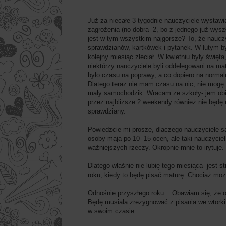
Już za niecałe 3 tygodnie nauczyciele wystawi
zagrożenia (no dobra- 2, bo z jednego już 
jest w tym wszystkim najgorsze? To, że nauczy
sprawdzianów, kartkówek i pytanek. W lutym by
kolejny miesiąc zleciał. W kwietniu były świę
niektórzy nauczyciele byli oddelegowani na mat
było czasu na poprawy, a co dopiero na normal
Dlatego teraz nie mam czasu na nic, nie mogę 
mały samochodzik. Wracam ze szkoły- jem obiad
przez najbliższe 2 weekendy również nie będę
sprawdziany.
Powiedzcie mi proszę, dlaczego nauczyciele są
osoby mają po 10- 15 ocen, ale taki nauczyciel
ważniejszych rzeczy. Okropnie mnie to irytuje.
Dlatego właśnie nie lubię tego miesiąca- jest 
roku, kiedy to będę pisać maturę. Chociaż moż
Odnośnie przyszłego roku... Obawiam się, że o
Będę musiała zrezygnować z pisania we wtorki, 
w swoim czasie.