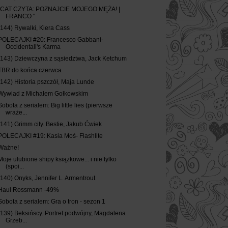
"CAT CZYTA: POZNAJCIE MOJEGO MĘŻA! |
FRANCO "
(144) Rywalki, Kiera Cass
POLECAJKI #20: Francesco Gabbani-
Occidentali's Karma
(143) Dziewczyna z sąsiedztwa, Jack Ketchum
TBR do końca czerwca
(142) Historia pszczół, Maja Lunde
Wywiad z Michałem Gołkowskim
Sobota z serialem: Big little lies (pierwsze
wraże...
(141) Grimm city. Bestie, Jakub Ćwiek
POLECAJKI #19: Kasia Moś- Flashlite
Ważne!
Moje ulubione shipy książkowe... i nie tylko
(spoi...
(140) Onyks, Jennifer L. Armentrout
Haul Rossmann -49%
Sobota z serialem: Gra o tron - sezon 1
(139) Beksińscy. Portret podwójny, Magdalena
Grzeb...