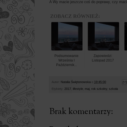
A Wy macie jeszcze coś do poprawy, czy macie
ZOBACZ RÓWNIEŻ:
Podsumowanie
Zapowiedzi:
Września I
Listopad 2017
Październik...
Autor:
Natalia Świętonowska
o
19:45:00
Etykiety:
2017
,
lifestyle
,
maj
,
rok szkolny
,
szkoła
Brak komentarzy: