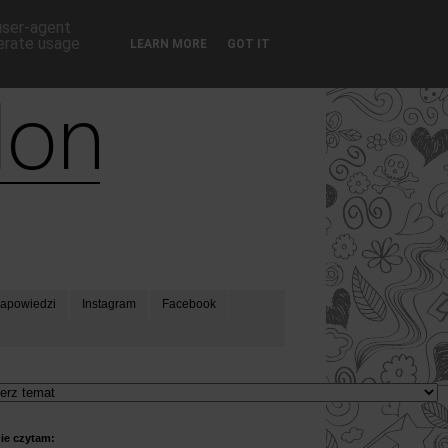
 user-agent
nerate usage
LEARN MORE
GOT IT
apowiedzi
Instagram
Facebook
ie czytam: