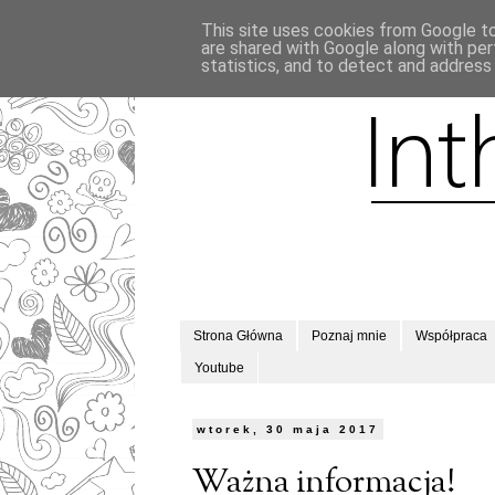
This site uses cookies from Google to 
are shared with Google along with per
statistics, and to detect and address
Strona Główna
Poznaj mnie
Współpraca
Youtube
wtorek, 30 maja 2017
Ważna informacja!