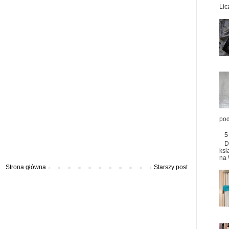
Lic
pod
5
D
ksi
na 
Strona główna
Starszy post