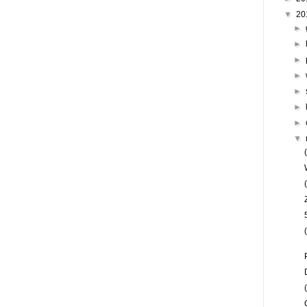
▼
20
►
►
►
►
►
►
►
▼