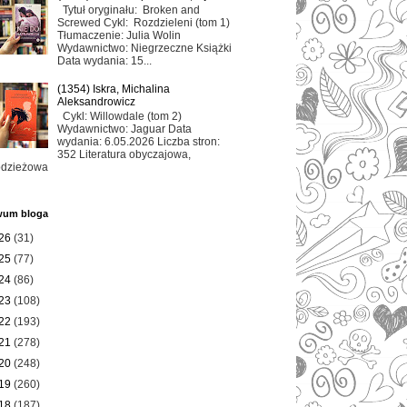
Tytuł oryginału: Broken and
Screwed Cykl: Rozdzieleni (tom 1)
Tłumaczenie: Julia Wolin
Wydawnictwo: Niegrzeczne Książki
Data wydania: 15...
(1354) Iskra, Michalina
Aleksandrowicz
Cykl: Willowdale (tom 2)
Wydawnictwo: Jaguar Data
wydania: 6.05.2026 Liczba stron:
352 Literatura obyczajowa,
odzieżowa
wum bloga
26
(31)
25
(77)
24
(86)
23
(108)
22
(193)
21
(278)
20
(248)
19
(260)
18
(187)