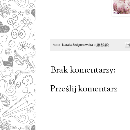
Autor:
Natalia Świętonowska
o
19:59:00
Brak komentarzy:
Prześlij komentarz