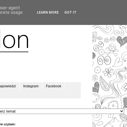
 user-agent
nerate usage
LEARN MORE
GOT IT
apowiedzi
Instagram
Facebook
ie czytam: