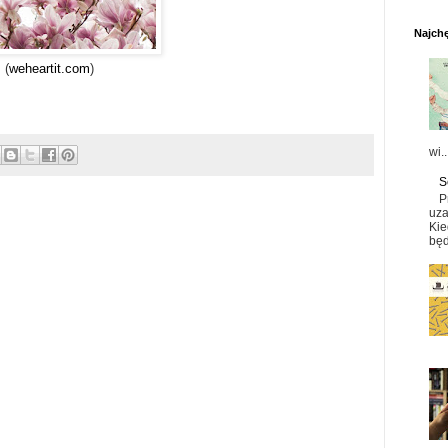
Najchę
(
weheartit.com
)
wi..
S
P
uza
Kie
będ