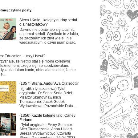
tniej czytane posty:
Alexa i Katie - kolejny nudny serial
dla nastolatków?
Dawno nie pojawiało się tutaj nic
na temat seriali. Wynikało to z faktu,
że zaczęłam ich zbyt wiele i nie
wiedziałabym, o czym mam pisać,
.
ex Education - uczy i bawi?
rzyznaję, że Netflix stał się moim kolejnym
leżnieniem, czego się nie spodziewałam.
dy zakładałam konto, obiecałam sobie, że nie
ę...
(1357) Blizna, Auður Ava Ólafsdóttir
(grafika tymczasowa) Tytuł
oryginału: Ör Seria: Seria Dzieł
Pisarzy Skandynawskich
Tłumaczenie: Jacek Godek
Wydawnictwo: Poznańskie Data ...
(1356) Każde kolejne lato, Carley
Fortune
Tytuł oryginału: Every Summer
After Tłumaczenie: Anna Hikiert-
Bereza Wydawnictwo: Czwarta
Strona Data wydania: 26.04.2023