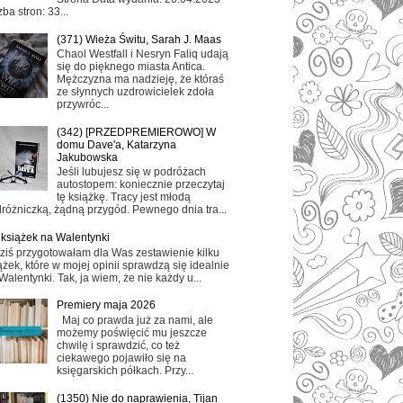
zba stron: 33...
(371) Wieża Świtu, Sarah J. Maas
Chaol Westfall i Nesryn Faliq udają
się do pięknego miasta Antica.
Mężczyzna ma nadzieję, że któraś
ze słynnych uzdrowicielek zdoła
przywróc...
(342) [PRZEDPREMIEROWO] W
domu Dave'a, Katarzyna
Jakubowska
Jeśli lubujesz się w podróżach
autostopem: koniecznie przeczytaj
tę książkę. Tracy jest młodą
różniczką, żądną przygód. Pewnego dnia tra...
 książek na Walentynki
ziś przygotowałam dla Was zestawienie kilku
ążek, które w mojej opinii sprawdzą się idealnie
Walentynki. Tak, ja wiem, że nie każdy u...
Premiery maja 2026
Maj co prawda już za nami, ale
możemy poświęcić mu jeszcze
chwilę i sprawdzić, co też
ciekawego pojawiło się na
księgarskich półkach. Przy...
(1350) Nie do naprawienia, Tijan