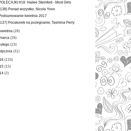
POLECAJKI #18: Hailee Steinfeld - Most Girls
(138) Ponad wszystko, Nicola Yoon
Podsumowanie kwietnia 2017
(137) Pocałunek na pożegnanie, Tasmina Perry
kwietnia
(28)
marca
(28)
lutego
(23)
stycznia
(31)
16
(133)
15
(15)
14
(2)