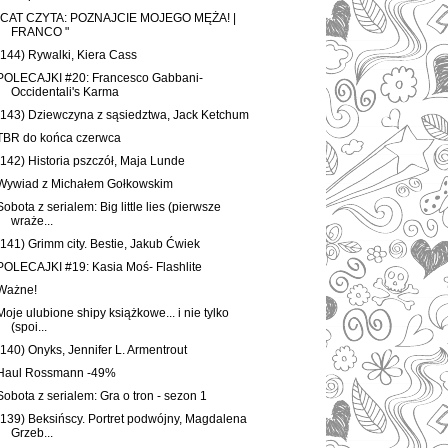
"CAT CZYTA: POZNAJCIE MOJEGO MĘŻA! |
FRANCO "
(144) Rywalki, Kiera Cass
POLECAJKI #20: Francesco Gabbani-
Occidentali's Karma
(143) Dziewczyna z sąsiedztwa, Jack Ketchum
TBR do końca czerwca
(142) Historia pszczół, Maja Lunde
Wywiad z Michałem Gołkowskim
Sobota z serialem: Big little lies (pierwsze
wraże...
(141) Grimm city. Bestie, Jakub Ćwiek
POLECAJKI #19: Kasia Moś- Flashlite
Ważne!
Moje ulubione shipy książkowe... i nie tylko
(spoi...
(140) Onyks, Jennifer L. Armentrout
Haul Rossmann -49%
Sobota z serialem: Gra o tron - sezon 1
(139) Beksińscy. Portret podwójny, Magdalena
Grzeb...