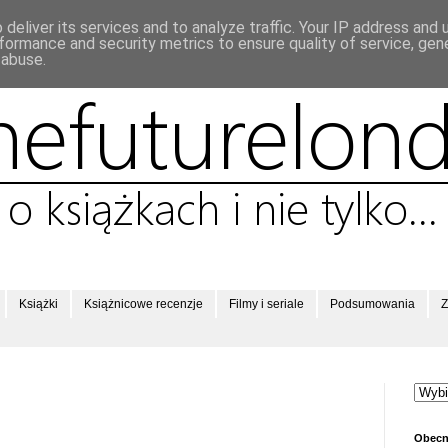
deliver its services and to analyze traffic. Your IP address and
formance and security metrics to ensure quality of service, ge
 abuse.
Książki
Książnicowe recenzje
Filmy i seriale
Podsumowania
Z
Obecn