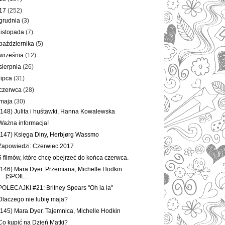
17
(252)
grudnia
(3)
listopada
(7)
października
(5)
września
(12)
sierpnia
(26)
lipca
(31)
czerwca
(28)
maja
(30)
(148) Julita i huśtawki, Hanna Kowalewska
Ważna informacja!
(147) Księga Diny, Herbjørg Wassmo
Zapowiedzi: Czerwiec 2017
5 filmów, które chcę obejrzeć do końca czerwca.
(146) Mara Dyer. Przemiana, Michelle Hodkin
[SPOIL...
POLECAJKI #21: Britney Spears "Oh la la"
Dlaczego nie lubię maja?
(145) Mara Dyer. Tajemnica, Michelle Hodkin
Co kupić na Dzień Matki?