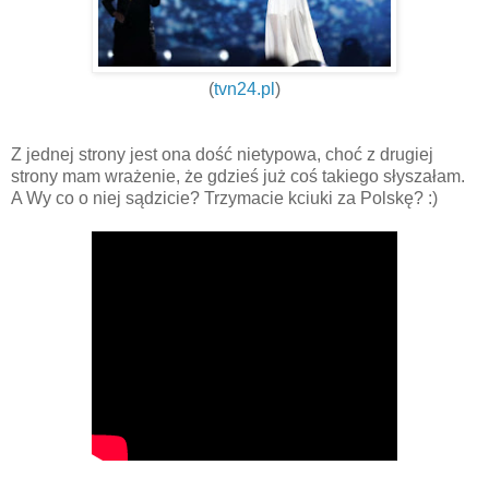
(
tvn24.pl
)
Z jednej strony jest ona dość nietypowa, choć z drugiej
strony mam wrażenie, że gdzieś już coś takiego słyszałam.
A Wy co o niej sądzicie? Trzymacie kciuki za Polskę? :)