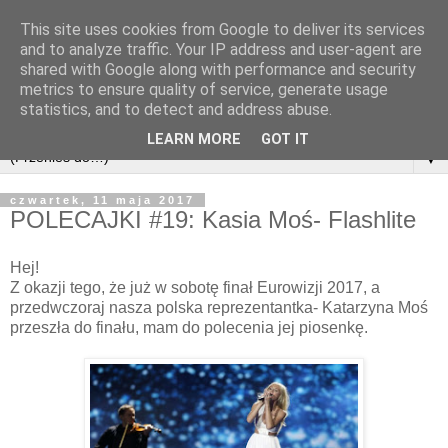
This site uses cookies from Google to deliver its services
and to analyze traffic. Your IP address and user-agent are
shared with Google along with performance and security
metrics to ensure quality of service, generate usage
statistics, and to detect and address abuse.
LEARN MORE
GOT IT
▼
czwartek, 11 maja 2017
POLECAJKI #19: Kasia Moś- Flashlite
Hej!
Z okazji tego, że już w sobotę finał Eurowizji 2017, a
przedwczoraj nasza polska reprezentantka- Katarzyna Moś
przeszła do finału, mam do polecenia jej piosenkę.