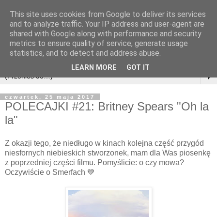
This site uses cookies from Google to deliver its services
and to analyze traffic. Your IP address and user-agent are
shared with Google along with performance and security
metrics to ensure quality of service, generate usage
statistics, and to detect and address abuse.
LEARN MORE
GOT IT
▼
czwartek, 25 maja 2017
POLECAJKI #21: Britney Spears "Oh la
la"
Z okazji tego, że niedługo w kinach kolejna część przygód
niesfornych niebieskich stworzonek, mam dla Was piosenkę
z poprzedniej części filmu. Pomyślicie: o czy mowa?
Oczywiście o Smerfach 💙