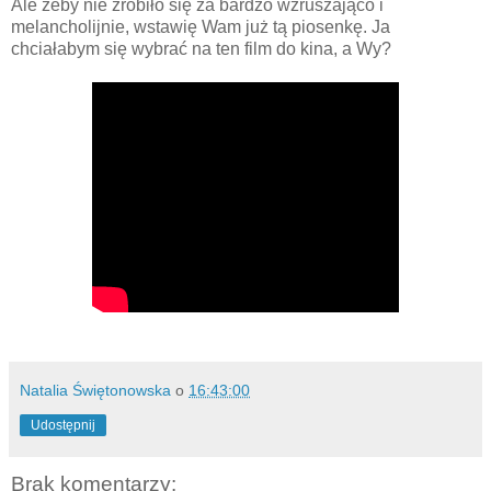
Ale żeby nie zrobiło się za bardzo wzruszająco i
melancholijnie, wstawię Wam już tą piosenkę. Ja
chciałabym się wybrać na ten film do kina, a Wy?
Natalia Świętonowska
o
16:43:00
Udostępnij
Brak komentarzy: