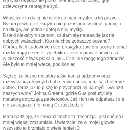
się tylko i wyłącznie przez internet, aż do czasy, gdy
dziewczyna zapragnie żyć.
Właściwie to dalej nie wiem co mam myśleć o tej pozycji.
Byłam pewna, że książka nie pozostanie w mojej pamięci
na długo, ale jednak dalej o niej myślę.
Dzięki niektórym scenom, czułam się naprawdę jak na
dobrych wakacjach. Kto nie chce zobaczyć oceanu?
Oprócz tych cudownych scen, książka zawiera sceny niemal
rozdzierające serce czytelnika. Jestem prawie pewna, że
większość z Was płakała jak... Ech, nie mogę tego zdradzić.
Ale było to mniej więcej pod koniec.
Sądzę, że liczne metafory jakie tam znajdziemy oraz
rozmyślania głównych bohaterów nad życiem, są cholernie
dobre. Teraz jak to piszę to przychodzi mi na myśl "Gwiazd
naszych wina" Johna Greena, gdzie Gus posłużył się
metaforą dotyczącą papierosów. Jeśli ich nie odpalasz i się
nie zaciągasz- nie mogą Ci zaszkodzić.
Mam nadzieję, że chociaż trochę ta "recenzja" jest spójna i
mniej więcej zrozumiała. Uwierzcie, że w mojej głowie
wszystko to brzmiało o wiele lepiej :D