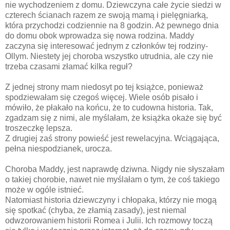
nie wychodzeniem z domu. Dziewczyna całe życie siedzi w
czterech ścianach razem ze swoją mamą i pielęgniarką,
która przychodzi codziennie na 8 godzin. Aż pewnego dnia
do domu obok wprowadza się nowa rodzina. Maddy
zaczyna się interesować jednym z członków tej rodziny-
Ollym. Niestety jej choroba wszystko utrudnia, ale czy nie
trzeba czasami złamać kilka reguł?
Z jednej strony mam niedosyt po tej książce, ponieważ
spodziewałam się czegoś więcej. Wiele osób pisało i
mówiło, że płakało na końcu, że to cudowna historia. Tak,
zgadzam się z nimi, ale myślałam, że książka okaże się być
troszeczkę lepsza.
Z drugiej zaś strony powieść jest rewelacyjna. Wciągająca,
pełna niespodzianek, urocza.
Choroba Maddy, jest naprawdę dziwna. Nigdy nie słyszałam
o takiej chorobie, nawet nie myślałam o tym, że coś takiego
może w ogóle istnieć.
Natomiast historia dziewczyny i chłopaka, którzy nie mogą
się spotkać (chyba, że złamią zasady), jest niemal
odwzorowaniem historii Romea i Julii. Ich rozmowy toczą