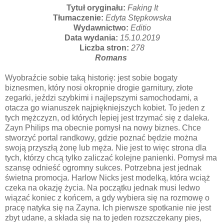
Tytuł oryginału:
Faking It
Tłumaczenie:
Edyta Stępkowska
Wydawnictwo:
Editio
Data wydania:
15.10.2019
Liczba stron:
278
Romans
Wyobraźcie sobie taką historię: jest sobie bogaty
biznesmen, który nosi okropnie drogie garnitury, złote
zegarki, jeździ szybkimi i najlepszymi samochodami, a
otacza go wianuszek najpiękniejszych kobiet. To jeden z
tych mężczyzn, od których lepiej jest trzymać się z daleka.
Zayn Philips ma obecnie pomysł na nowy biznes. Chce
stworzyć portal randkowy, gdzie poznać będzie można
swoją przyszłą żonę lub męża. Nie jest to więc strona dla
tych, którzy chcą tylko zaliczać kolejne panienki. Pomysł ma
szansę odnieść ogromny sukces. Potrzebna jest jednak
świetna promocja. Harlow Nicks jest modelką, która wciąż
czeka na okazję życia. Na początku jednak musi ledwo
wiązać koniec z końcem, a gdy wybiera się na rozmowę o
pracę natyka się na Zayna. Ich pierwsze spotkanie nie jest
zbyt udane, a składa się na to jeden rozszczekany pies,