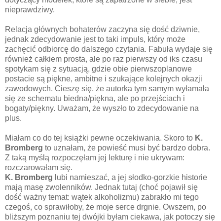
nieprawdziwy.
Relacja głównych bohaterów zaczyna się dość dziwnie,
jednak zdecydowanie jest to taki impuls, który może
zachęcić odbiorcę do dalszego czytania. Fabuła wydaje się
również całkiem prosta, ale po raz pierwszy od iks czasu
spotykam się z sytuacją, gdzie obie pierwszoplanowe
postacie są piękne, ambitne i szukające kolejnych okazji
zawodowych. Cieszę się, że autorka tym samym wyłamała
się ze schematu biedna/piękna, ale po przejściach i
bogaty/piękny. Uważam, że wyszło to zdecydowanie na
plus.
Miałam co do tej książki pewne oczekiwania. Skoro to
K.
Bromberg
to uznałam, że powieść musi być bardzo dobra.
Z taką myślą rozpoczęłam jej lekturę i nie ukrywam:
rozczarowałam się.
K. Bromberg
lubi namieszać, a jej słodko-gorzkie historie
mają masę zwolenników. Jednak tutaj (choć pojawił się
dość ważny temat: wątek alkoholizmu) zabrakło mi tego
czegoś, co sprawiłoby, że moje serce drgnie. Owszem, po
bliższym poznaniu tej dwójki byłam ciekawa, jak potoczy się