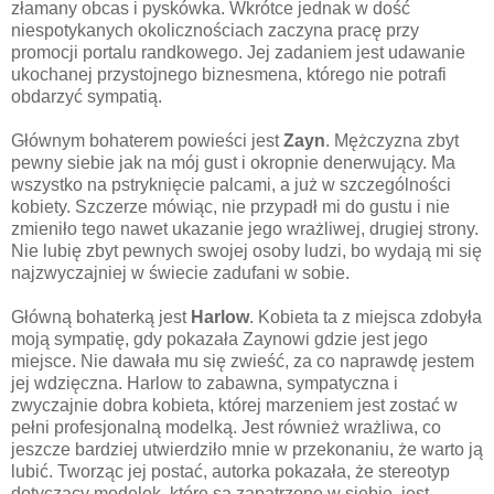
złamany obcas i pyskówka. Wkrótce jednak w dość
niespotykanych okolicznościach zaczyna pracę przy
promocji portalu randkowego. Jej zadaniem jest udawanie
ukochanej przystojnego biznesmena, którego nie potrafi
obdarzyć sympatią.
Głównym bohaterem powieści jest
Zayn
. Mężczyzna zbyt
pewny siebie jak na mój gust i okropnie denerwujący. Ma
wszystko na pstryknięcie palcami, a już w szczególności
kobiety. Szczerze mówiąc, nie przypadł mi do gustu i nie
zmieniło tego nawet ukazanie jego wrażliwej, drugiej strony.
Nie lubię zbyt pewnych swojej osoby ludzi, bo wydają mi się
najzwyczajniej w świecie zadufani w sobie.
Główną bohaterką jest
Harlow
. Kobieta ta z miejsca zdobyła
moją sympatię, gdy pokazała Zaynowi gdzie jest jego
miejsce. Nie dawała mu się zwieść, za co naprawdę jestem
jej wdzięczna. Harlow to zabawna, sympatyczna i
zwyczajnie dobra kobieta, której marzeniem jest zostać w
pełni profesjonalną modelką. Jest również wrażliwa, co
jeszcze bardziej utwierdziło mnie w przekonaniu, że warto ją
lubić. Tworząc jej postać, autorka pokazała, że stereotyp
dotyczący modelek, które są zapatrzone w siebie, jest