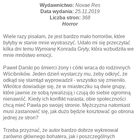
Wydawnictwo:
Novae Res
Data wydania:
25.11.2019
Liczba stron:
368
Horror
Wiele razy pisałam, że jest bardzo mało horrorów, które
byłyby w stanie mnie wystraszyć. Udało mi się przeczytać
kilka dni temu
Wymianę
Konrada Gryty, która wzbudziła we
mnie mnóstwo emocji.
Paweł Darski po śmierci żony i córki wraca do rodzinnych
Wścibników. Jeden dzień wystarczy mu, żeby odkryć, że
odkąd się stamtąd wyprowadził - wszystko się zmieniło.
Wkrótce dowiaduje się, że w miasteczku są dwie grupy,
które jawnie ze sobą rywalizują i czują do siebie ogromną
nienawiść. Kiedy ich konflikt narasta, obie społeczności
chcą mieć Pawła po swojej stronie. Mężczyzna natomiast
musi zastanowić się, jak dużo będzie kosztować go obrona
jednej ze stron?
Trzeba przyznać, że autor bardzo dobrze wykreował
zarówno głównego bohatera, jak i poszczególnych