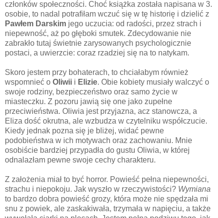
członków społeczności. Choć książka została napisana w 3.
osobie, to nadal potrafiłam wczuć się w tę historię i dzielić z
Pawłem Darskim
jego uczucia: od radości, przez strach i
niepewność, aż po głęboki smutek. Zdecydowanie nie
zabrakło tutaj świetnie zarysowanych psychologicznie
postaci, a uwierzcie: coraz rzadziej się na to natykam.
Skoro jestem przy bohaterach, to chciałabym również
wspomnieć o
Oliwii
i
Elizie
. Obie kobiety musiały walczyć o
swoje rodziny, bezpieczeństwo oraz samo życie w
miasteczku. Z pozoru jawią się one jako zupełne
przeciwieństwa. Oliwia jest przyjazna, acz stanowcza, a
Eliza dość okrutna, ale wzbudza w czytelniku współczucie.
Kiedy jednak pozna się je bliżej, widać pewne
podobieństwa w ich motywach oraz zachowaniu. Mnie
osobiście bardziej przypadła do gustu Oliwia, w której
odnalazłam pewne swoje cechy charakteru.
Z założenia miał to być horror. Powieść pełna niepewności,
strachu i niepokoju. Jak wyszło w rzeczywistości?
Wymiana
to bardzo dobra powieść grozy, która może nie spędzała mi
snu z powiek, ale zaskakiwała, trzymała w napięciu, a także