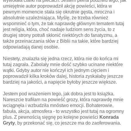
wywołała ciarki na plecach. Jestem pełna podziwu tego, jak
umiejętnie autor poprowadził akcję powieści, która w
pewnym momencie stała się okrutnie gęsta, mroczna i
absolutnie uzależniająca. Myślę, że trzeba również
wspomnieć o tym, że tak naprawdę głównym tematem tutaj
jest religia, która, choć nadaje ludziom sens życia, to z
drugiej strony potrafi skłonić niektórych do fanatyzmu, a
także przeinaczania słów z Biblii na takie, które bardziej
odpowiadają danej osobie.
Niestety, znalazła się jedna rzecz, która nie do końca mi
tutaj zagrała. Zabolały mnie dość szybko ucinane niektóre
wątki. Gdyby autor nie kończył ich jednym cięciem i
poprowadził kilka kroków dalej, historia zyskałaby jeszcze
bardziej na jakości, a napięcie byłoby jeszcze większe.
Jestem pod wrażeniem tego, jak dobra jest to książka.
Nareszcie trafiłam na powieść grozy, która naprawdę mnie
wciągnęła i wzbudziła mnóstwo emocji. Bohaterowie,
fabuła, akcja, atmosfera - to wszystko jest tutaj na ogromny
plus. Z pewnością sięgnę po kolejne powieści
Konrada
Gryty
, by przekonać się, co jeszcze ma do zaoferowania.